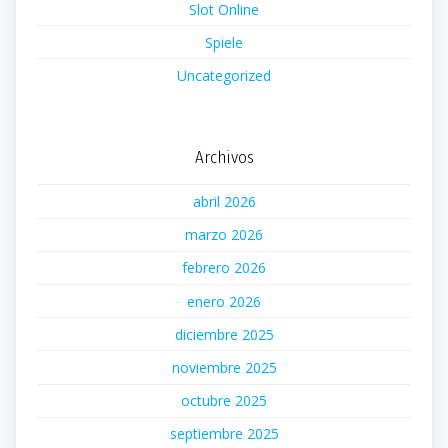
Slot Online
Spiele
Uncategorized
Archivos
abril 2026
marzo 2026
febrero 2026
enero 2026
diciembre 2025
noviembre 2025
octubre 2025
septiembre 2025