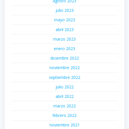
agosto 2023
julio 2023
mayo 2023
abril 2023
marzo 2023
enero 2023
diciembre 2022
noviembre 2022
septiembre 2022
julio 2022
abril 2022
marzo 2022
febrero 2022
noviembre 2021