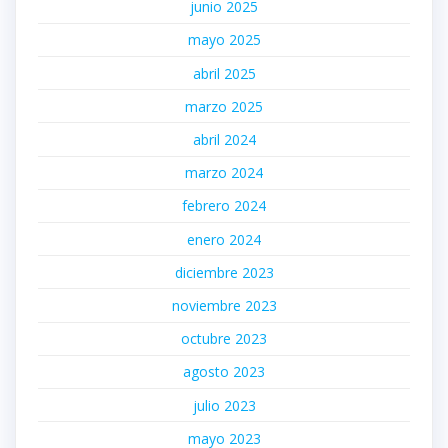
junio 2025
mayo 2025
abril 2025
marzo 2025
abril 2024
marzo 2024
febrero 2024
enero 2024
diciembre 2023
noviembre 2023
octubre 2023
agosto 2023
julio 2023
mayo 2023