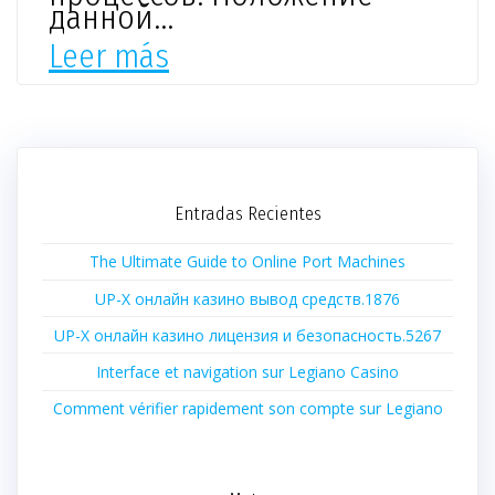
данной…
Leer más
Entradas Recientes
The Ultimate Guide to Online Port Machines
UP-X онлайн казино вывод средств.1876
UP-X онлайн казино лицензия и безопасность.5267
Interface et navigation sur Legiano Casino
Comment vérifier rapidement son compte sur Legiano