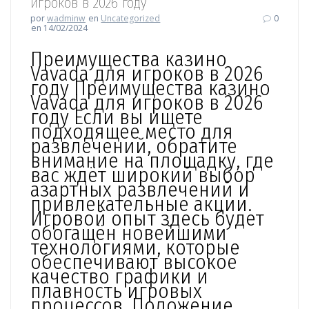
игроков в 2026 году
por
wadminw
en
Uncategorized
0
en 14/02/2024
Преимущества казино
Vavada для игроков в 2026
году Преимущества казино
Vavada для игроков в 2026
году Если вы ищете
подходящее место для
развлечений, обратите
внимание на площадку, где
вас ждёт широкий выбор
азартных развлечений и
привлекательные акции.
Игровой опыт здесь будет
обогащён новейшими
технологиями, которые
обеспечивают высокое
качество графики и
плавность игровых
процессов. Положение