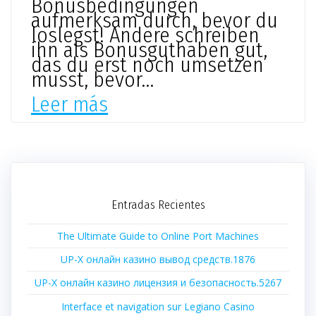
Bonusbedingungen
aufmerksam durch, bevor du
loslegst! Andere schreiben
ihn als Bonusguthaben gut,
das du erst noch umsetzen
musst, bevor…
Leer más
Entradas Recientes
The Ultimate Guide to Online Port Machines
UP-X онлайн казино вывод средств.1876
UP-X онлайн казино лицензия и безопасность.5267
Interface et navigation sur Legiano Casino