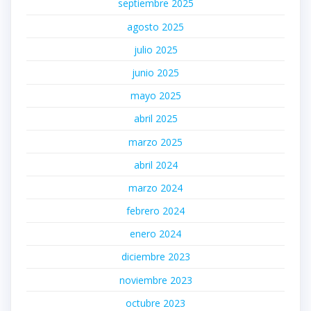
septiembre 2025
agosto 2025
julio 2025
junio 2025
mayo 2025
abril 2025
marzo 2025
abril 2024
marzo 2024
febrero 2024
enero 2024
diciembre 2023
noviembre 2023
octubre 2023