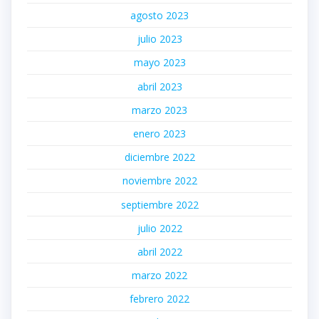
agosto 2023
julio 2023
mayo 2023
abril 2023
marzo 2023
enero 2023
diciembre 2022
noviembre 2022
septiembre 2022
julio 2022
abril 2022
marzo 2022
febrero 2022