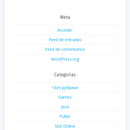
Meta
Acceder
Feed de entradas
Feed de comentarios
WordPress.org
Categorías
! Без рубрики
Games
Jeux
Public
Slot Online