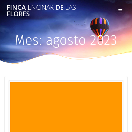
FINCA
ENCINAR
DE
LAS
FLORES
Mes:
agosto 2023