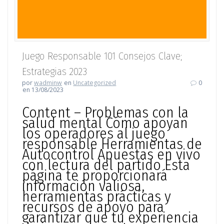
Juego Responsable 101 Consejos Clave;
Estrategias 2023
por
wadminw
en
Uncategorized
0
en 13/08/2023
Content – Problemas con la
salud mental Cómo apoyan
los operadores al juego
responsable Herramientas de
Autocontrol Apuestas en vivo
con lectura del partido Esta
página te proporcionará
información valiosa,
herramientas prácticas y
recursos de apoyo para
garantizar que tu experiencia