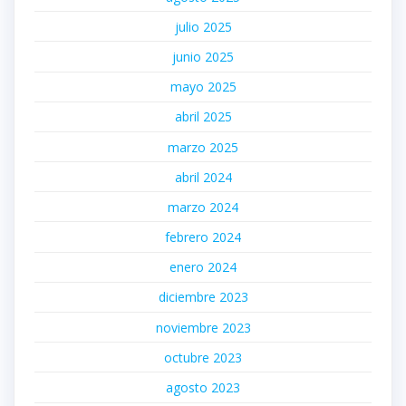
julio 2025
junio 2025
mayo 2025
abril 2025
marzo 2025
abril 2024
marzo 2024
febrero 2024
enero 2024
diciembre 2023
noviembre 2023
octubre 2023
agosto 2023