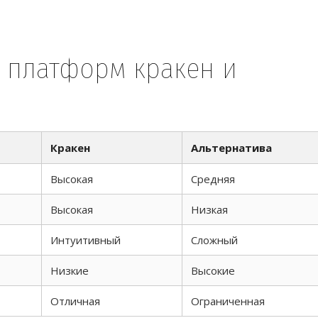
е платформ кракен и
Кракен
Альтернатива
Высокая
Средняя
Высокая
Низкая
Интуитивный
Сложный
Низкие
Высокие
Отличная
Ограниченная