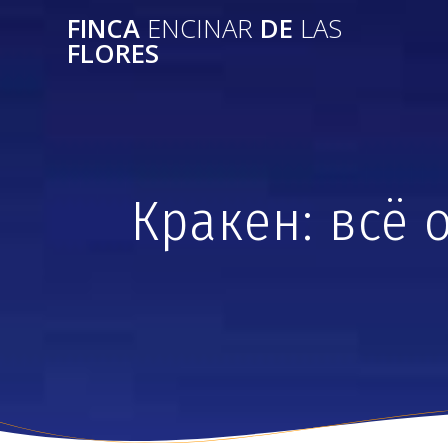
FINCA
ENCINAR
DE
LAS
FLORES
Кракен: всё 