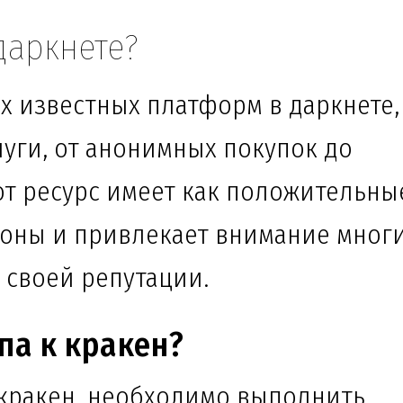
даркнете?
ых известных платформ в даркнете,
уги, от анонимных покупок до
от ресурс имеет как положительны
роны и привлекает внимание мног
 своей репутации.
па к кракен?
 кракен, необходимо выполнить