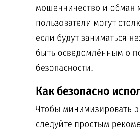
мошенничество и обман м
пользователи могут стол
если будут заниматься н
быть осведомлённым о по
безопасности.
Как безопасно испо
Чтобы минимизировать р
следуйте простым реком