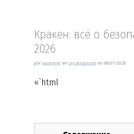
Кракен: всё о безо
2026
por
wadminw
en
Uncategorized
en 08/01/2026
«`html
Кракен: всё о безопасном до