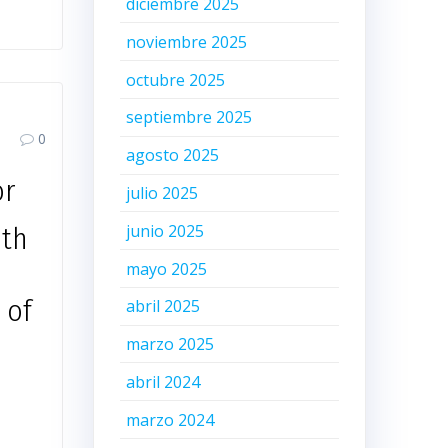
diciembre 2025
noviembre 2025
octubre 2025
septiembre 2025
0
agosto 2025
or
julio 2025
junio 2025
ith
mayo 2025
 of
abril 2025
marzo 2025
abril 2024
marzo 2024