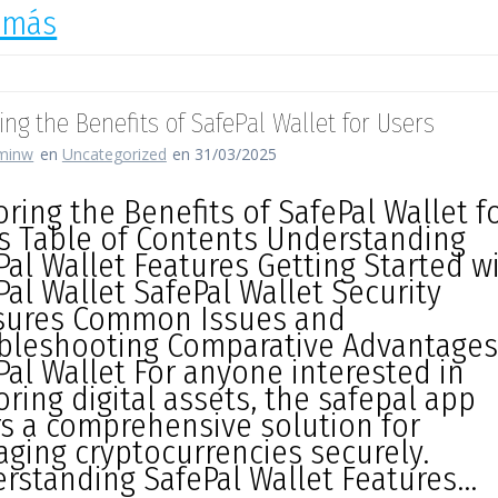
 más
ing the Benefits of SafePal Wallet for Users
minw
en
Uncategorized
en 31/03/2025
oring the Benefits of SafePal Wallet f
s Table of Contents Understanding
Pal Wallet Features Getting Started w
Pal Wallet SafePal Wallet Security
ures Common Issues and
bleshooting Comparative Advantages
Pal Wallet For anyone interested in
oring digital assets, the safepal app
rs a comprehensive solution for
ging cryptocurrencies securely.
rstanding SafePal Wallet Features…