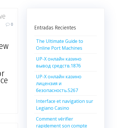
ve
0
Entradas Recientes
The Ultimate Guide to
iew
Online Port Machines
UP-X онлайн казино
вывод средств.1876
or
UP-X онлайн казино
nce
лицензия и
безопасность.5267
Interface et navigation sur
Legiano Casino
Comment vérifier
rapidement son compte