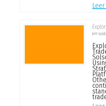
Leer
Explor
por
wad
Expl
Trad
Sols
Usin
Stra
Plat
Othe
cont
stan
trad