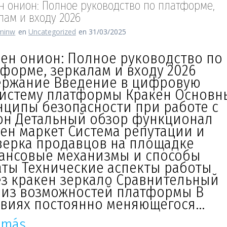
н онион: Полное руководство по платформе,
лам и входу 2026
minw
en
Uncategorized
en 31/03/2025
ен онион: Полное руководство по
форме, зеркалам и входу 2026
ержание Введение в цифровую
систему платформы Кракен Основн
ципы безопасности при работе с
он Детальный обзор функционал
ен маркет Система репутации и
верка продавцов на площадке
ансовые механизмы и способы
ты Технические аспекты работы
з кракен зеркало Сравнительный
лиз возможностей платформы В
овиях постоянно меняющегося…
 más