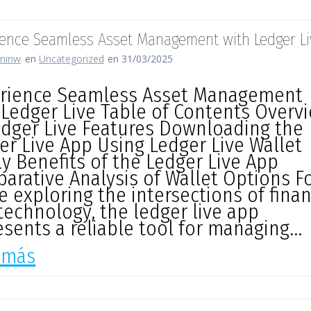
ience Seamless Asset Management with Ledger Li
minw
en
Uncategorized
en 31/03/2025
rience Seamless Asset Management
 Ledger Live Table of Contents Overv
edger Live Features Downloading the
er Live App Using Ledger Live Wallet
ly Benefits of the Ledger Live App
arative Analysis of Wallet Options F
e exploring the intersections of fina
technology, the ledger live app
esents a reliable tool for managing…
 más