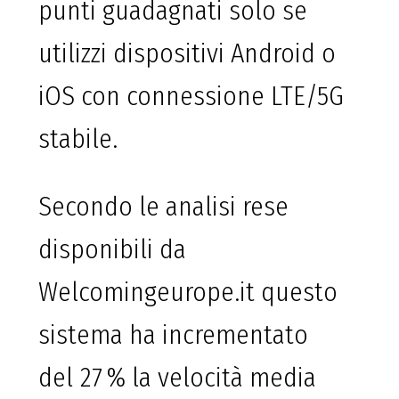
punti guadagnati solo se
utilizzi dispositivi Android o
iOS con connessione LTE/5G
stabile.
Secondo le analisi rese
disponibili da
Welcomingeurope.it questo
sistema ha incrementato
del 27 % la velocità media