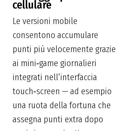
cellulare
Le versioni mobile
consentono accumulare
punti più velocemente grazie
ai mini‑game giornalieri
integrati nell’interfaccia
touch‑screen — ad esempio
una ruota della fortuna che
assegna punti extra dopo