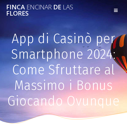
FINCA
ENCINAR
DE
LAS
FLORES
App di Casinò per
Smartphone 2024:
Come Sfruttare al
Massimo i Bonus
Giocando Ovunque