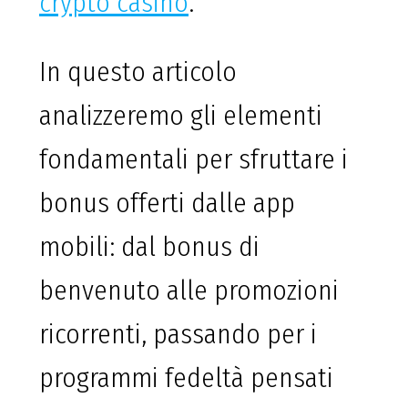
crypto casino
.
In questo articolo
analizzeremo gli elementi
fondamentali per sfruttare i
bonus offerti dalle app
mobili: dal bonus di
benvenuto alle promozioni
ricorrenti, passando per i
programmi fedeltà pensati