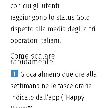
con cui gli utenti
raggiungono lo status Gold
rispetto alla media degli altri
operatori italiani.
Come scalare
rapidamente
Gioca almeno due ore alla
settimana nelle fasce orarie
indicate dall’app (“Happy