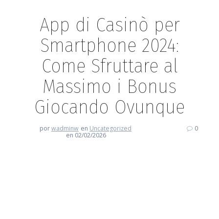
App di Casinò per
Smartphone 2024:
Come Sfruttare al
Massimo i Bonus
Giocando Ovunque
por
wadminw
en
Uncategorized
0
en 02/02/2026
App di Casinò per Smartphone
2024: Come Sfruttare al Massimo