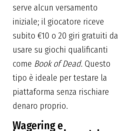
serve alcun versamento
iniziale; il giocatore riceve
subito €10 o 20 giri gratuiti da
usare su giochi qualificanti
come
Book of Dead
. Questo
tipo è ideale per testare la
piattaforma senza rischiare
denaro proprio.
Wagering e