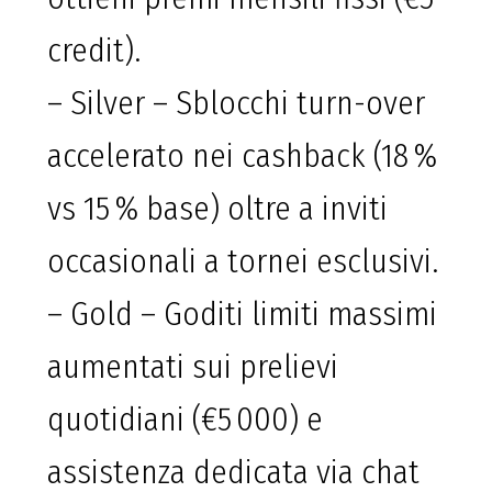
credit).
– Silver – Sblocchi turn-over
accelerato nei cashback (18 %
vs ​​15 % base) oltre a inviti
occasionali a tornei esclusivi.
– Gold – Goditi limiti massimi
aumentati sui prelievi
quotidiani (€5 000) e
assistenza dedicata via chat