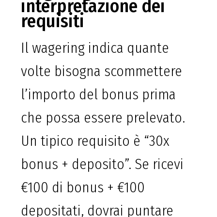
interpretazione dei
requisiti
Il wagering indica quante
volte bisogna scommettere
l’importo del bonus prima
che possa essere prelevato.
Un tipico requisito è “30x
bonus + deposito”. Se ricevi
€100 di bonus + €100
depositati, dovrai puntare