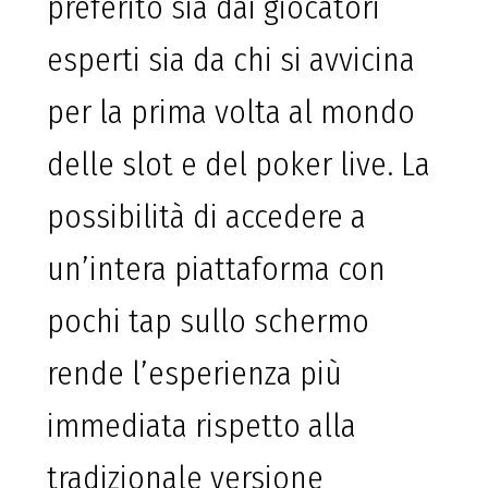
preferito sia dai giocatori
esperti sia da chi si avvicina
per la prima volta al mondo
delle slot e del poker live. La
possibilità di accedere a
un’intera piattaforma con
pochi tap sullo schermo
rende l’esperienza più
immediata rispetto alla
tradizionale versione