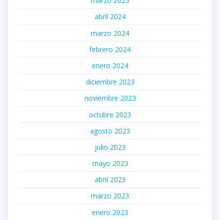
marzo 2025
abril 2024
marzo 2024
febrero 2024
enero 2024
diciembre 2023
noviembre 2023
octubre 2023
agosto 2023
julio 2023
mayo 2023
abril 2023
marzo 2023
enero 2023