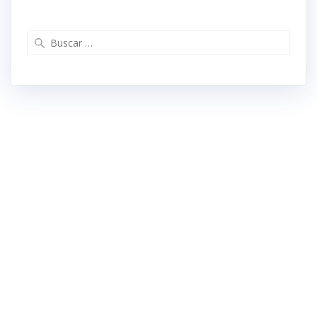
Buscar: