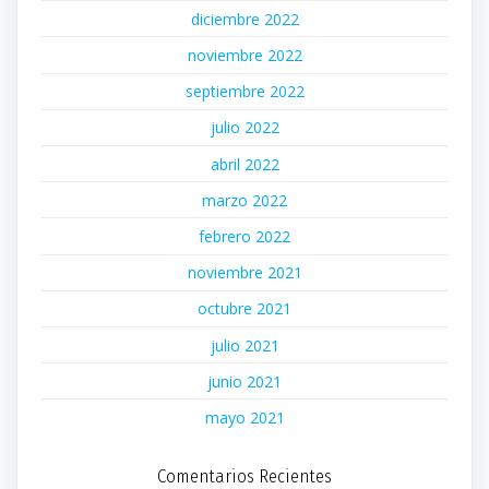
diciembre 2022
noviembre 2022
septiembre 2022
julio 2022
abril 2022
marzo 2022
febrero 2022
noviembre 2021
octubre 2021
julio 2021
junio 2021
mayo 2021
Comentarios Recientes