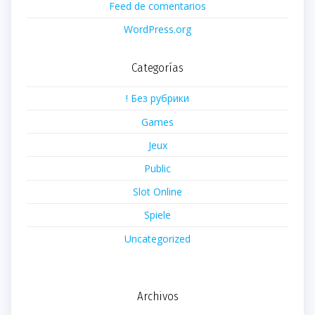
Feed de comentarios
WordPress.org
Categorías
! Без рубрики
Games
Jeux
Public
Slot Online
Spiele
Uncategorized
Archivos