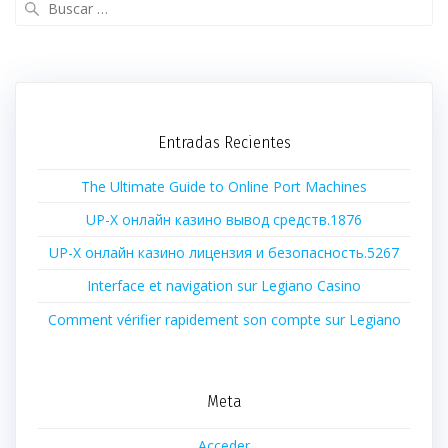
Buscar:
Entradas Recientes
The Ultimate Guide to Online Port Machines
UP-X онлайн казино вывод средств.1876
UP-X онлайн казино лицензия и безопасность.5267
Interface et navigation sur Legiano Casino
Comment vérifier rapidement son compte sur Legiano
Meta
Acceder