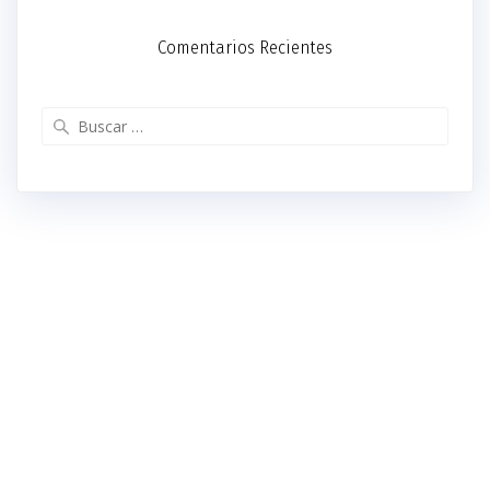
Comentarios Recientes
Buscar: