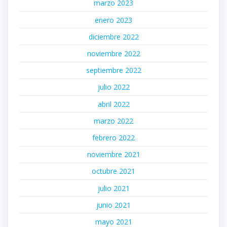
marzo 2023
enero 2023
diciembre 2022
noviembre 2022
septiembre 2022
julio 2022
abril 2022
marzo 2022
febrero 2022
noviembre 2021
octubre 2021
julio 2021
junio 2021
mayo 2021