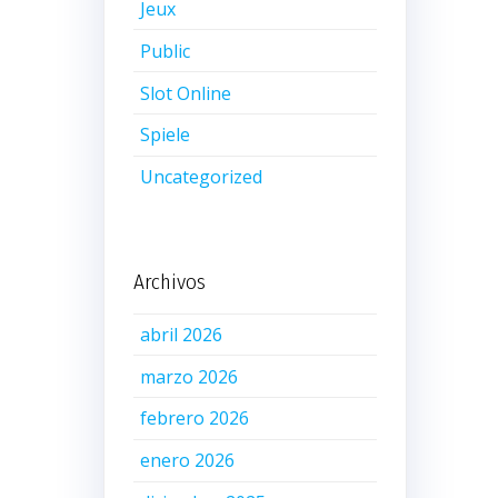
Jeux
Public
Slot Online
Spiele
Uncategorized
Archivos
abril 2026
marzo 2026
febrero 2026
enero 2026