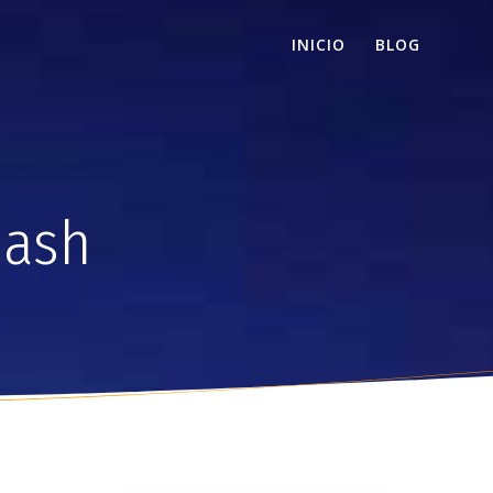
INICIO
BLOG
nash