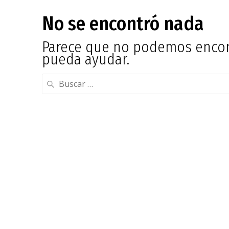
No se encontró nada
Parece que no podemos encont
pueda ayudar.
Buscar: