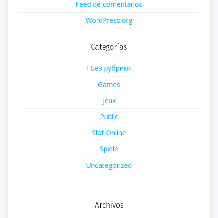
Feed de comentarios
WordPress.org
Categorías
! Без рубрики
Games
Jeux
Public
Slot Online
Spiele
Uncategorized
Archivos