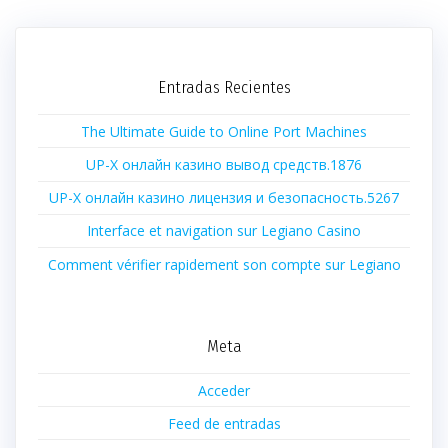
Entradas Recientes
The Ultimate Guide to Online Port Machines
UP-X онлайн казино вывод средств.1876
UP-X онлайн казино лицензия и безопасность.5267
Interface et navigation sur Legiano Casino
Comment vérifier rapidement son compte sur Legiano
Meta
Acceder
Feed de entradas