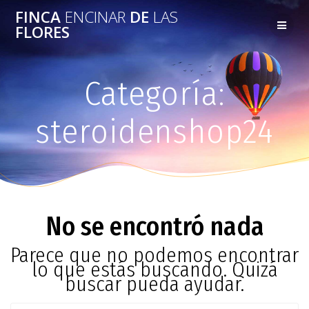
FINCA
ENCINAR
DE
LAS
FLORES
Categoría:
steroidenshop24
No se encontró nada
Parece que no podemos encontrar
lo que estás buscando. Quizá
buscar pueda ayudar.