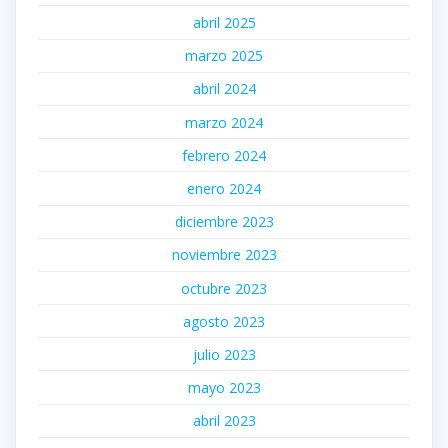
abril 2025
marzo 2025
abril 2024
marzo 2024
febrero 2024
enero 2024
diciembre 2023
noviembre 2023
octubre 2023
agosto 2023
julio 2023
mayo 2023
abril 2023