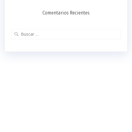
Comentarios Recientes
Buscar: