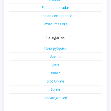
Feed de entradas
Feed de comentarios
WordPress.org
Categorías
! Без рубрики
Games
Jeux
Public
Slot Online
Spiele
Uncategorized