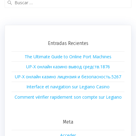
Buscar:
Entradas Recientes
The Ultimate Guide to Online Port Machines
UP-X онлайн казино вывод средств.1876
UP-X онлайн казино лицензия и безопасность.5267
Interface et navigation sur Legiano Casino
Comment vérifier rapidement son compte sur Legiano
Meta
Acceder