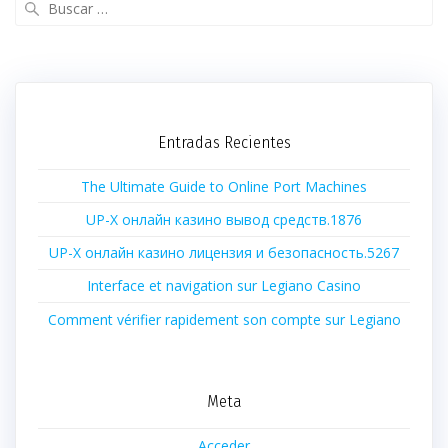
Buscar:
Entradas Recientes
The Ultimate Guide to Online Port Machines
UP-X онлайн казино вывод средств.1876
UP-X онлайн казино лицензия и безопасность.5267
Interface et navigation sur Legiano Casino
Comment vérifier rapidement son compte sur Legiano
Meta
Acceder