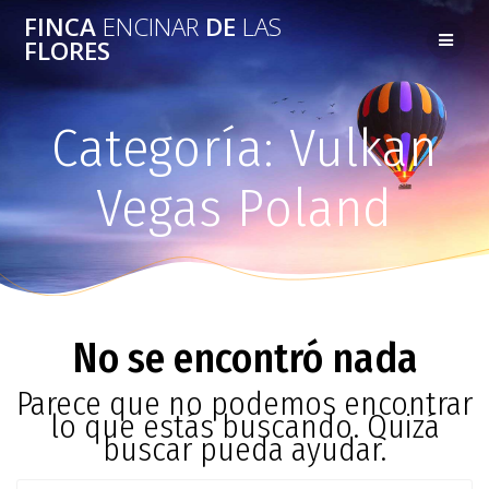
FINCA
ENCINAR
DE
LAS
FLORES
Categoría:
Vulkan
Vegas Poland
No se encontró nada
Parece que no podemos encontrar
lo que estás buscando. Quizá
buscar pueda ayudar.