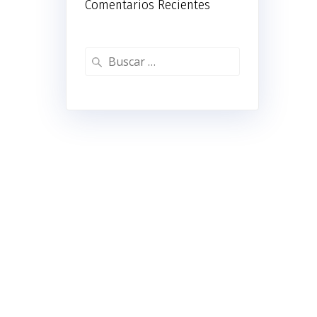
Comentarios Recientes
Buscar: