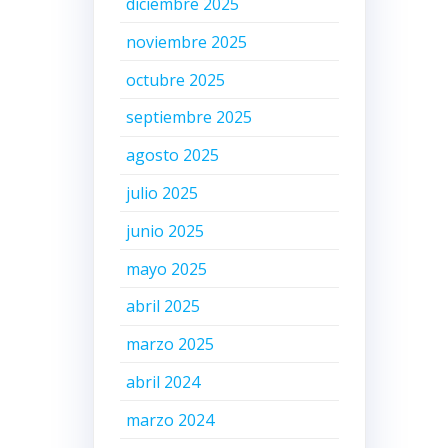
diciembre 2025
noviembre 2025
octubre 2025
septiembre 2025
agosto 2025
julio 2025
junio 2025
mayo 2025
abril 2025
marzo 2025
abril 2024
marzo 2024