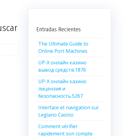
uscar
Entradas Recientes
The Ultimate Guide to
Online Port Machines
UP-X онлайн казино
вывод средств.1876
UP-X онлайн казино
лицензия и
безопасность.5267
Interface et navigation sur
Legiano Casino
Comment vérifier
rapidement son compte