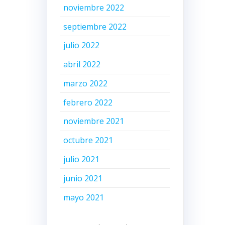
noviembre 2022
septiembre 2022
julio 2022
abril 2022
marzo 2022
febrero 2022
noviembre 2021
octubre 2021
julio 2021
junio 2021
mayo 2021