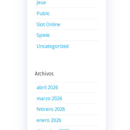
Jeux
Public
Slot Online
Spiele
Uncategorized
Archivos
abril 2026
marzo 2026
febrero 2026
enero 2026