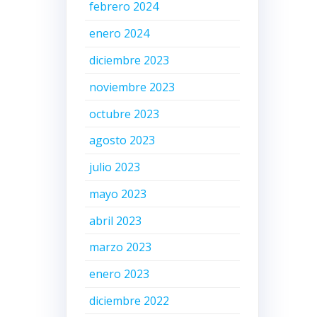
febrero 2024
enero 2024
diciembre 2023
noviembre 2023
octubre 2023
agosto 2023
julio 2023
mayo 2023
abril 2023
marzo 2023
enero 2023
diciembre 2022