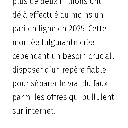
plus de deux millions ont
déjà effectué au moins un
pari en ligne en 2025. Cette
montée fulgurante crée
cependant un besoin crucial :
disposer d’un repère fiable
pour séparer le vrai du faux
parmi les offres qui pullulent
sur internet.