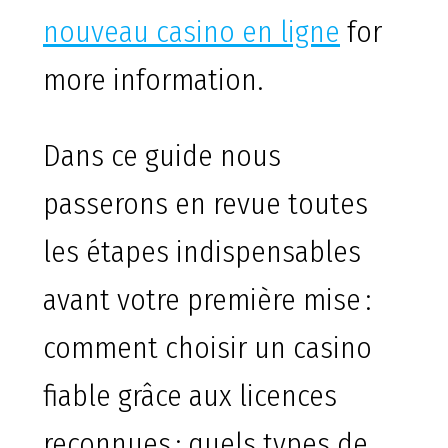
nouveau casino en ligne
for
more information.
Dans ce guide nous
passerons en revue toutes
les étapes indispensables
avant votre première mise :
comment choisir un casino
fiable grâce aux licences
reconnues ; quels types de