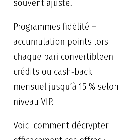
souvent ajusté.
Programmes fidélité –
accumulation points lors
chaque pari convertibleen
crédits ou cash‑back
mensuel jusqu’à 15 % selon
niveau VIP.
Voici comment décrypter