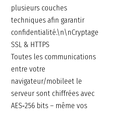
plusieurs couches
techniques afin garantir
confidentialité.\n\nCryptage
SSL & HTTPS
Toutes les communications
entre votre
navigateur/mobile​et le
serveur sont chiffrées avec
AES‑256 bits – même vos