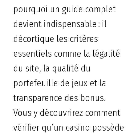
pourquoi un guide complet
devient indispensable : il
décortique les critères
essentiels comme la légalité
du site, la qualité du
portefeuille de jeux et la
transparence des bonus.
Vous y découvrirez comment
vérifier qu’un casino possède