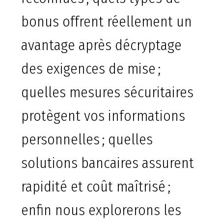
bonus offrent réellement un
avantage après décryptage
des exigences de mise ;
quelles mesures sécuritaires
protègent vos informations
personnelles ; quelles
solutions bancaires assurent
rapidité et coût maîtrisé ;
enfin nous explorerons les