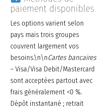
paiement disponibles
Les options varient selon
pays mais trois groupes
couvrent largement vos
besoins.\n\n
Cartes bancaires
– Visa/Visa Debit/Mastercard
sont acceptées partout avec
frais généralement <0 %.
Dépôt instantané ; retrait