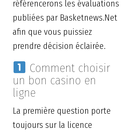
référencerons les évaluations
publiées par Basketnews.Net
afin que vous puissiez
prendre décision éclairée.
Comment choisir
un bon casino en
ligne
La première question porte
toujours sur la licence