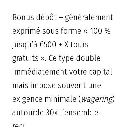
Bonus dépôt – généralement
exprimé sous forme « 100 %
jusqu’à €500 + X tours
gratuits ». Ce type double
immédiatement votre capital
mais impose souvent une
exigence minimale (
wagering
)
autourde 30x l’ensemble
reçu.