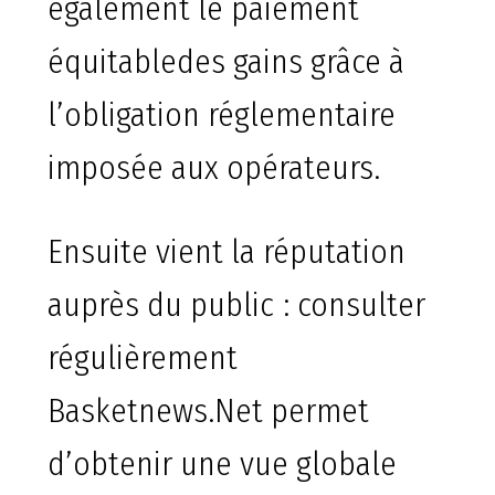
également le paiement
équitabledes gains grâce à
l’obligation réglementaire
imposée aux opérateurs.
Ensuite vient la réputation
auprès du public : consulter
régulièrement
Basketnews.Net permet
d’obtenir une vue globale