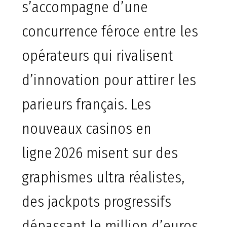
s’accompagne d’une
concurrence féroce entre les
opérateurs qui rivalisent
d’innovation pour attirer les
parieurs français. Les
nouveaux casinos en
ligne 2026 misent sur des
graphismes ultra réalistes,
des jackpots progressifs
dépassant le million d’euros