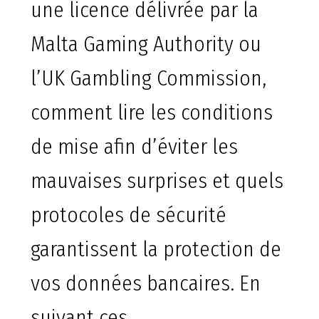
une licence délivrée par la
Malta Gaming Authority ou
l’UK Gambling Commission,
comment lire les conditions
de mise afin d’éviter les
mauvaises surprises et quels
protocoles de sécurité
garantissent la protection de
vos données bancaires. En
suivant ces