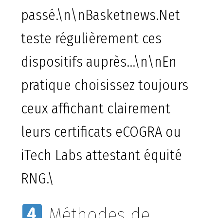
passé.\n\nBasketnews.Net
teste régulièrement ces
dispositifs auprès…\n\nEn
pratique choisissez toujours
ceux affichant clairement
leurs certificats eCOGRA ou
iTech Labs attestant équité
RNG.\
Méthodes de