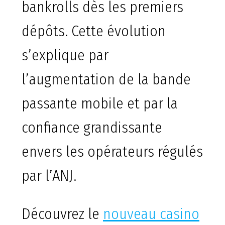
bankrolls dès les premiers
dépôts. Cette évolution
s’explique par
l’augmentation de la bande
passante mobile et par la
confiance grandissante
envers les opérateurs régulés
par l’ANJ.
Découvrez le
nouveau casino