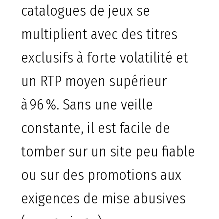
catalogues de jeux se
multiplient avec des titres
exclusifs à forte volatilité et
un RTP moyen supérieur
à 96 %. Sans une veille
constante, il est facile de
tomber sur un site peu fiable
ou sur des promotions aux
exigences de mise abusives