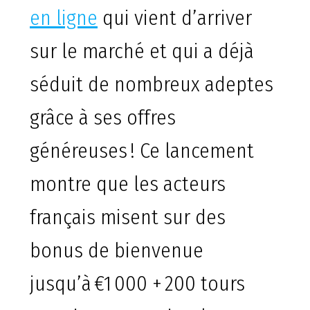
en ligne
qui vient d’arriver
sur le marché et qui a déjà
séduit de nombreux adeptes
grâce à ses offres
généreuses ! Ce lancement
montre que les acteurs
français misent sur des
bonus de bienvenue
jusqu’à €1 000 + 200 tours