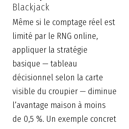
Blackjack
Même si le comptage réel est
limité par le RNG online,
appliquer la stratégie
basique — tableau
décisionnel selon la carte
visible du croupier — diminue
l’avantage maison à moins
de 0,5 %. Un exemple concret