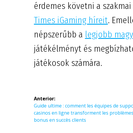
érdemes követni a szakmai 
Times iGaming híreit
. Emell
népszerűbb a
legjobb magy
játékélményt és megbízhat
játékosok számára.
Navegación
Anterior:
Entrada
Guide ultime : comment les équipes de suppo
de
anterior:
casinos en ligne transforment les problème
bonus en succès clients
entradas