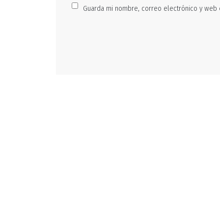
Guarda mi nombre, correo electrónico y web 