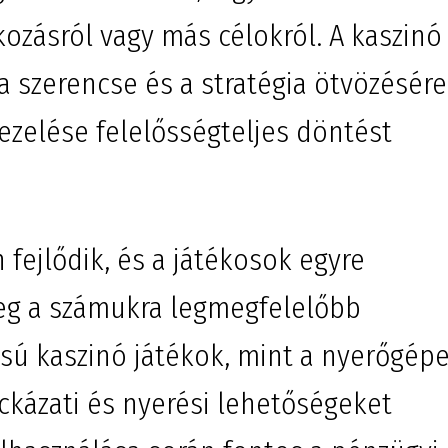
kozásról vagy más célokról. A kaszinó
 szerencse és a stratégia ötvözésére
zelése felelősségteljes döntést
 fejlődik, és a játékosok egyre
eg a számukra legmegfelelőbb
usú kaszinó játékok, mint a nyerőgépe
ockázati és nyerési lehetőségeket