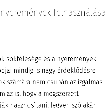
a nyeremények felhasználása
yek felhasználása
kok sokfélesége és a nyeremények
djai mindig is nagy érdeklődésre
sok számára nem csupán az izgalmas
m az is, hogy a megszerzett
k hasznosítani, legyen szó akár