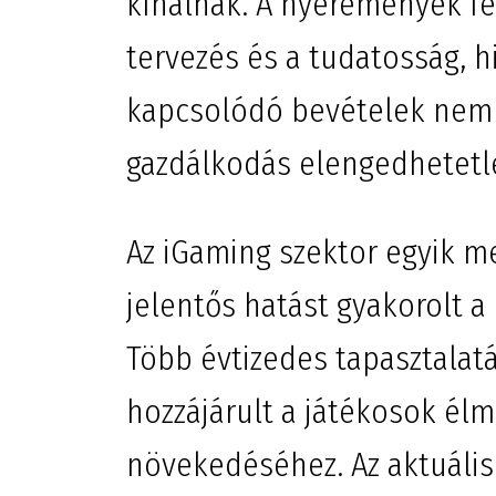
kínálnak. A nyeremények fe
tervezés és a tudatosság, 
kapcsolódó bevételek nem m
gazdálkodás elengedhetetle
Az iGaming szektor egyik 
jelentős hatást gyakorolt a 
Több évtizedes tapasztalatá
hozzájárult a játékosok élm
növekedéséhez. Az aktuális