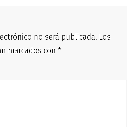
lectrónico no será publicada.
Los
tán marcados con
*