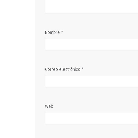
Nombre
*
Correo electrónico
*
Web