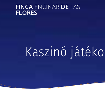
FINCA
ENCINAR
DE
LAS
FLORES
Kaszinó játék