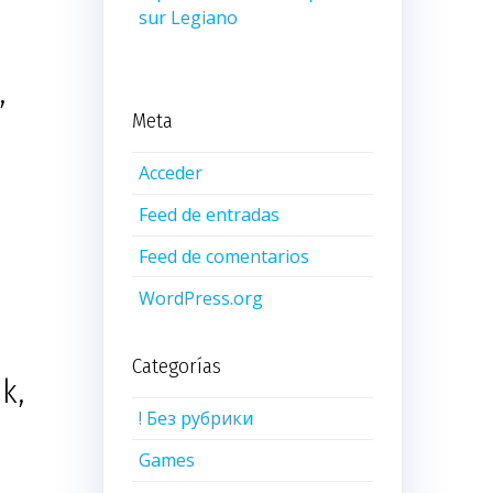
sur Legiano
,
Meta
Acceder
Feed de entradas
Feed de comentarios
WordPress.org
Categorías
k,
! Без рубрики
Games