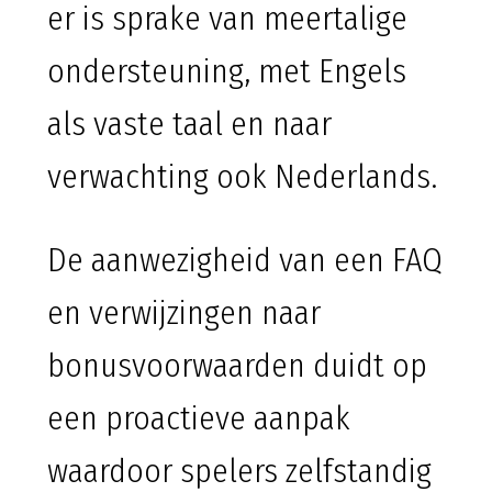
er is sprake van meertalige
ondersteuning, met Engels
als vaste taal en naar
verwachting ook Nederlands.
De aanwezigheid van een FAQ
en verwijzingen naar
bonusvoorwaarden duidt op
een proactieve aanpak
waardoor spelers zelfstandig