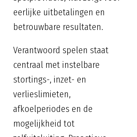
eerlijke uitbetalingen en
betrouwbare resultaten.
Verantwoord spelen staat
centraal met instelbare
stortings-, inzet- en
verlieslimieten,
afkoelperiodes en de
mogelijkheid tot