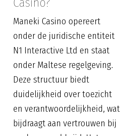
Casino?
Maneki Casino opereert
onder de juridische entiteit
N1 Interactive Ltd en staat
onder Maltese regelgeving.
Deze structuur biedt
duidelijkheid over toezicht
en verantwoordelijkheid, wat
bijdraagt aan vertrouwen bij