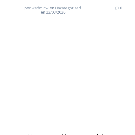
por
wadminw
en
Uncategorized
0
en 22/03/2026