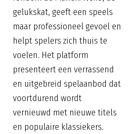
gelukskat, geeft een speels
maar professioneel gevoel en
helpt spelers zich thuis te
voelen. Het platform
presenteert een verrassend
en uitgebreid spelaanbod dat
voortdurend wordt
vernieuwd met nieuwe titels
en populaire klassiekers.