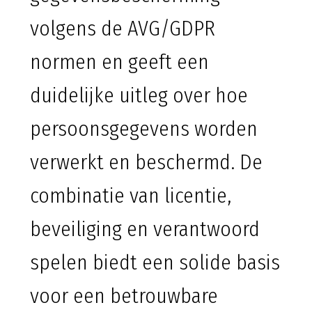
volgens de AVG/GDPR
normen en geeft een
duidelijke uitleg over hoe
persoonsgegevens worden
verwerkt en beschermd. De
combinatie van licentie,
beveiliging en verantwoord
spelen biedt een solide basis
voor een betrouwbare