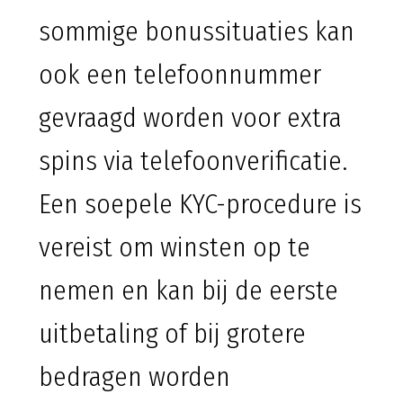
sommige bonussituaties kan
ook een telefoonnummer
gevraagd worden voor extra
spins via telefoonverificatie.
Een soepele KYC-procedure is
vereist om winsten op te
nemen en kan bij de eerste
uitbetaling of bij grotere
bedragen worden