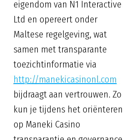
eigendom van N1 Interactive
Ltd en opereert onder
Maltese regelgeving, wat
samen met transparante
toezichtinformatie via
http://manekicasinonl.com
bijdraagt aan vertrouwen. Zo
kun je tijdens het oriënteren
op Maneki Casino
transparantie en governance