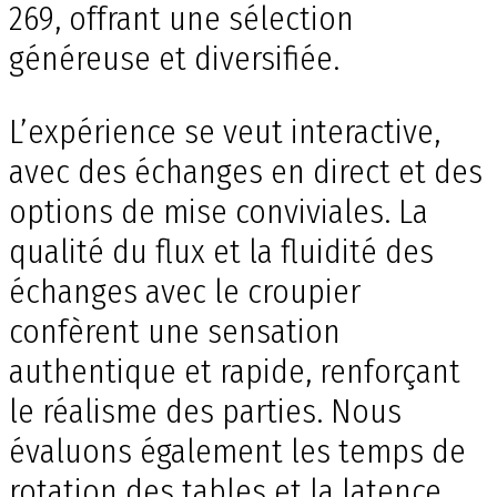
269, offrant une sélection
généreuse et diversifiée.
L’expérience se veut interactive,
avec des échanges en direct et des
options de mise conviviales. La
qualité du flux et la fluidité des
échanges avec le croupier
confèrent une sensation
authentique et rapide, renforçant
le réalisme des parties. Nous
évaluons également les temps de
rotation des tables et la latence