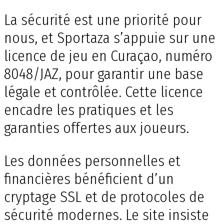
La sécurité est une priorité pour
nous, et Sportaza s’appuie sur une
licence de jeu en Curaçao, numéro
8048/JAZ, pour garantir une base
légale et contrôlée. Cette licence
encadre les pratiques et les
garanties offertes aux joueurs.
Les données personnelles et
financières bénéficient d’un
cryptage SSL et de protocoles de
sécurité modernes. Le site insiste