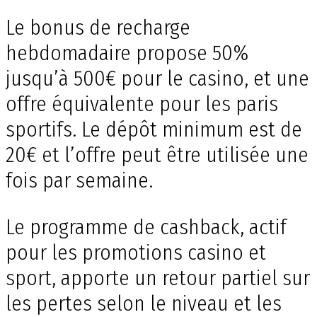
Le bonus de recharge
hebdomadaire propose 50%
jusqu’à 500€ pour le casino, et une
offre équivalente pour les paris
sportifs. Le dépôt minimum est de
20€ et l’offre peut être utilisée une
fois par semaine.
Le programme de cashback, actif
pour les promotions casino et
sport, apporte un retour partiel sur
les pertes selon le niveau et les