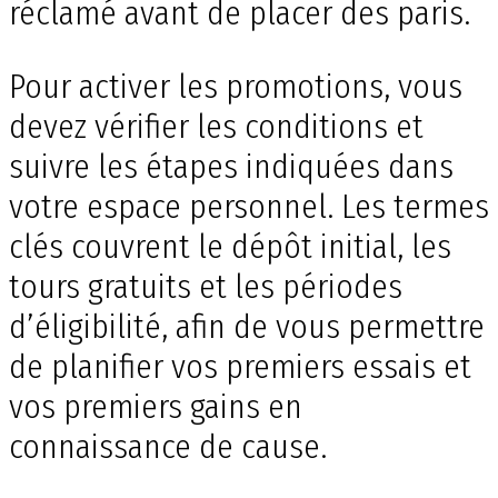
réclamé avant de placer des paris.
Pour activer les promotions, vous
devez vérifier les conditions et
suivre les étapes indiquées dans
votre espace personnel. Les termes
clés couvrent le dépôt initial, les
tours gratuits et les périodes
d’éligibilité, afin de vous permettre
de planifier vos premiers essais et
vos premiers gains en
connaissance de cause.