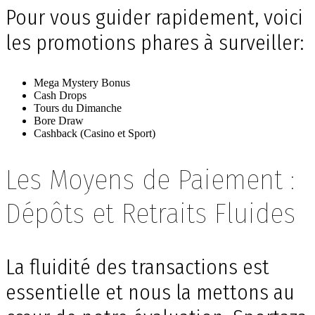
Pour vous guider rapidement, voici
les promotions phares à surveiller:
Mega Mystery Bonus
Cash Drops
Tours du Dimanche
Bore Draw
Cashback (Casino et Sport)
Les Moyens de Paiement :
Dépôts et Retraits Fluides
La fluidité des transactions est
essentielle et nous la mettons au