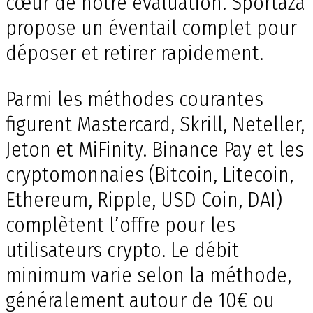
cœur de notre évaluation. Sportaza
propose un éventail complet pour
déposer et retirer rapidement.
Parmi les méthodes courantes
figurent Mastercard, Skrill, Neteller,
Jeton et MiFinity. Binance Pay et les
cryptomonnaies (Bitcoin, Litecoin,
Ethereum, Ripple, USD Coin, DAI)
complètent l’offre pour les
utilisateurs crypto. Le débit
minimum varie selon la méthode,
généralement autour de 10€ ou