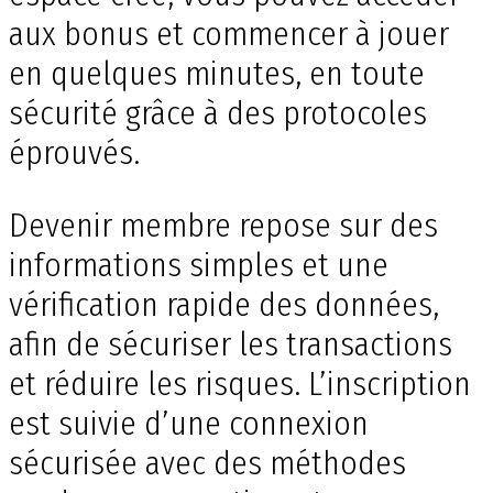
aux bonus et commencer à jouer
en quelques minutes, en toute
sécurité grâce à des protocoles
éprouvés.
Devenir membre repose sur des
informations simples et une
vérification rapide des données,
afin de sécuriser les transactions
et réduire les risques. L’inscription
est suivie d’une connexion
sécurisée avec des méthodes