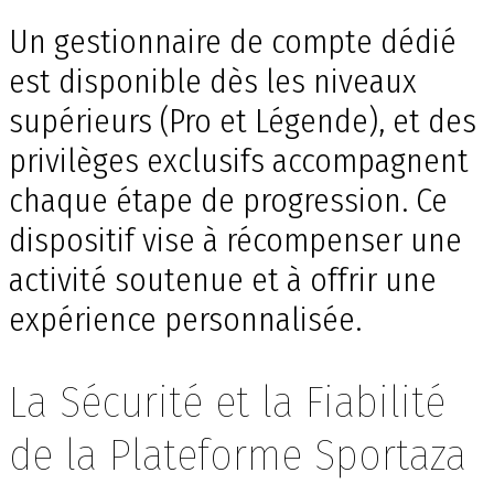
Un gestionnaire de compte dédié
est disponible dès les niveaux
supérieurs (Pro et Légende), et des
privilèges exclusifs accompagnent
chaque étape de progression. Ce
dispositif vise à récompenser une
activité soutenue et à offrir une
expérience personnalisée.
La Sécurité et la Fiabilité
de la Plateforme Sportaza