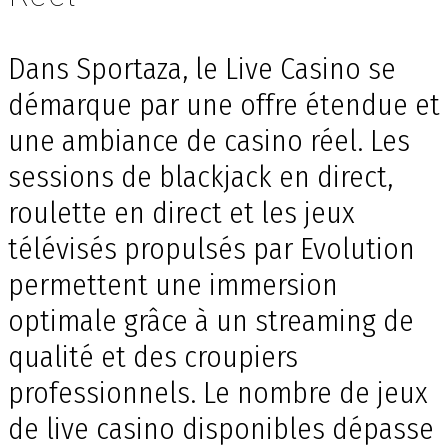
Dans Sportaza, le Live Casino se
démarque par une offre étendue et
une ambiance de casino réel. Les
sessions de blackjack en direct,
roulette en direct et les jeux
télévisés propulsés par Evolution
permettent une immersion
optimale grâce à un streaming de
qualité et des croupiers
professionnels. Le nombre de jeux
de live casino disponibles dépasse