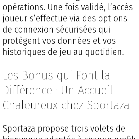
opérations. Une fois validé, l’accès
joueur s’effectue via des options
de connexion sécurisées qui
protègent vos données et vos
historiques de jeu au quotidien.
Les Bonus qui Font la
Différence : Un Accueil
Chaleureux chez Sportaza
Sportaza propose trois volets de