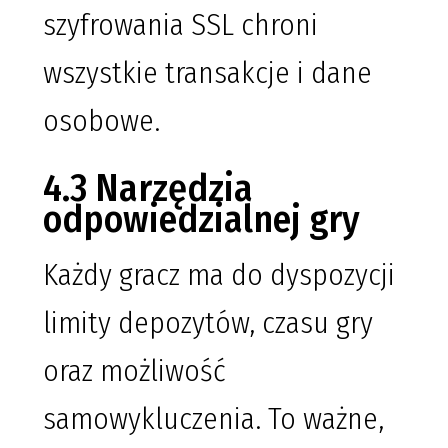
szyfrowania SSL chroni
wszystkie transakcje i dane
osobowe.
4.3 Narzędzia
odpowiedzialnej gry
Każdy gracz ma do dyspozycji
limity depozytów, czasu gry
oraz możliwość
samowykluczenia. To ważne,