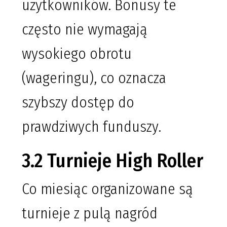
użytkowników. Bonusy te
często nie wymagają
wysokiego obrotu
(wageringu), co oznacza
szybszy dostęp do
prawdziwych funduszy.
3.2 Turnieje High Roller
Co miesiąc organizowane są
turnieje z pulą nagród