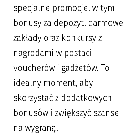
specjalne promocje, w tym
bonusy za depozyt, darmowe
zakłady oraz konkursy z
nagrodami w postaci
voucherów i gadżetów. To
idealny moment, aby
skorzystać z dodatkowych
bonusów i zwiększyć szanse
na wygraną.