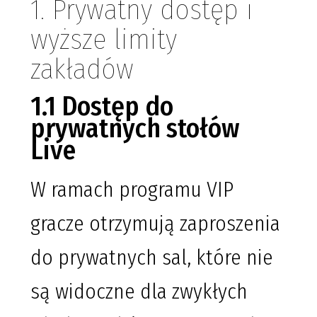
1. Prywatny dostęp i
wyższe limity
zakładów
1.1 Dostęp do
prywatnych stołów
Live
W ramach programu VIP
gracze otrzymują zaproszenia
do prywatnych sal, które nie
są widoczne dla zwykłych