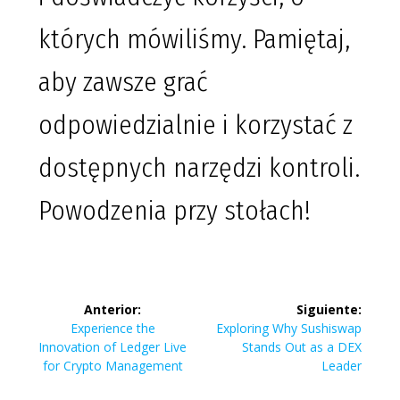
których mówiliśmy. Pamiętaj,
aby zawsze grać
odpowiedzialnie i korzystać z
dostępnych narzędzi kontroli.
Powodzenia przy stołach!
Navegación
Anterior:
Siguiente:
de
Entrada
Siguiente
Experience the
Exploring Why Sushiswap
anterior:
entrada:
Innovation of Ledger Live
Stands Out as a DEX
entradas
for Crypto Management
Leader