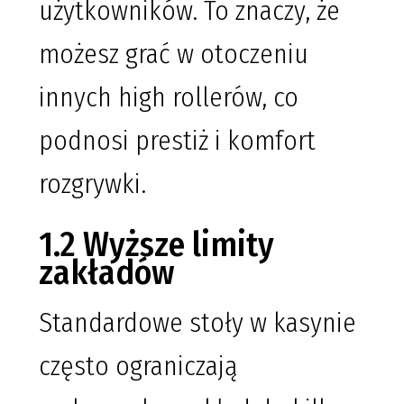
użytkowników. To znaczy, że
możesz grać w otoczeniu
innych high rollerów, co
podnosi prestiż i komfort
rozgrywki.
1.2 Wyższe limity
zakładów
Standardowe stoły w kasynie
często ograniczają