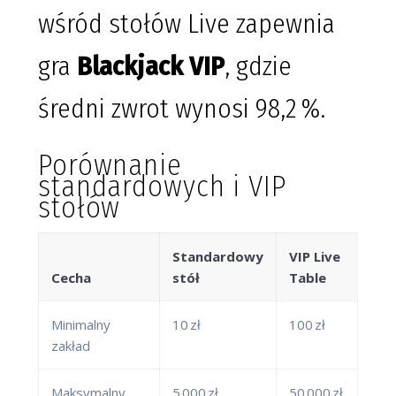
wśród stołów Live zapewnia
gra
Blackjack VIP
, gdzie
średni zwrot wynosi 98,2 %.
Porównanie
standardowych i VIP
stołów
Standardowy
VIP Live
Cecha
stół
Table
Minimalny
10 zł
100 zł
zakład
Maksymalny
5 000 zł
50 000 zł