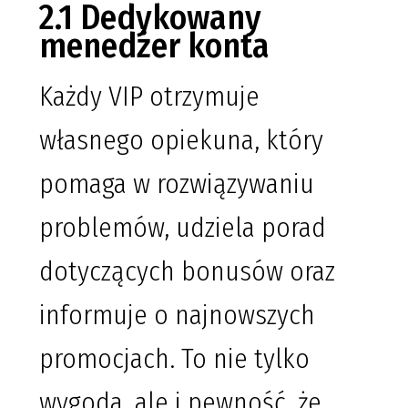
2.1 Dedykowany
menedżer konta
Każdy VIP otrzymuje
własnego opiekuna, który
pomaga w rozwiązywaniu
problemów, udziela porad
dotyczących bonusów oraz
informuje o najnowszych
promocjach. To nie tylko
wygoda, ale i pewność, że