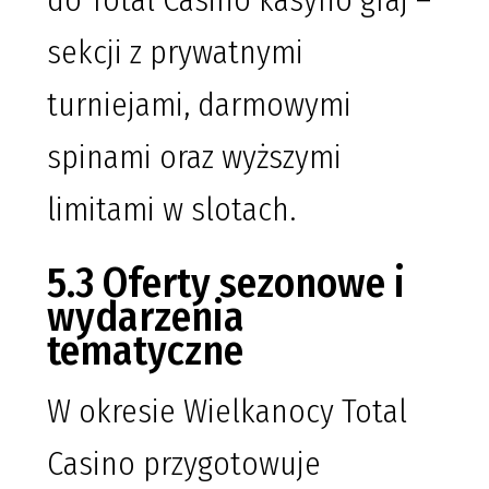
do Total Casino kasyno graj –
sekcji z prywatnymi
turniejami, darmowymi
spinami oraz wyższymi
limitami w slotach.
5.3 Oferty sezonowe i
wydarzenia
tematyczne
W okresie Wielkanocy Total
Casino przygotowuje