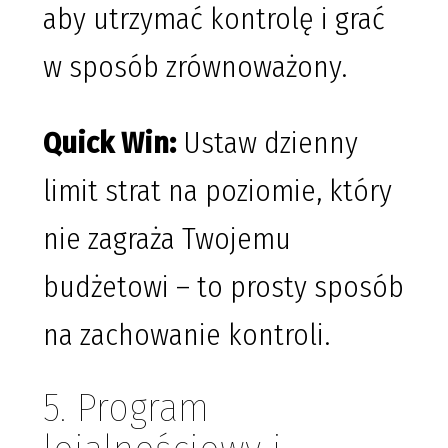
aby utrzymać kontrolę i grać
w sposób zrównoważony.
Quick Win:
Ustaw dzienny
limit strat na poziomie, który
nie zagraża Twojemu
budżetowi – to prosty sposób
na zachowanie kontroli.
5. Program