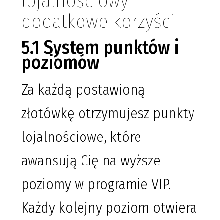
lojalnościowy i
dodatkowe korzyści
5.1 System punktów i
poziomów
Za każdą postawioną
złotówkę otrzymujesz punkty
lojalnościowe, które
awansują Cię na wyższe
poziomy w programie VIP.
Każdy kolejny poziom otwiera