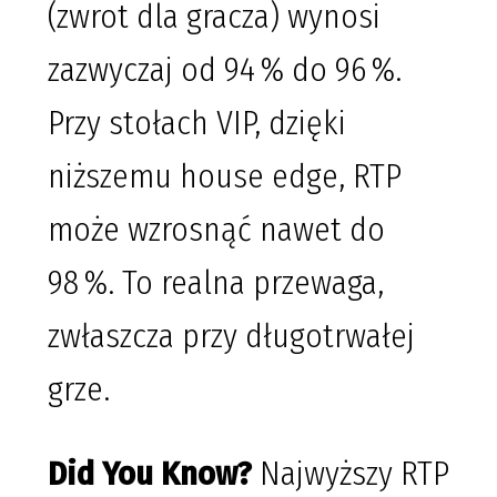
(zwrot dla gracza) wynosi
zazwyczaj od 94 % do 96 %.
Przy stołach VIP, dzięki
niższemu house edge, RTP
może wzrosnąć nawet do
98 %. To realna przewaga,
zwłaszcza przy długotrwałej
grze.
Did You Know?
Najwyższy RTP