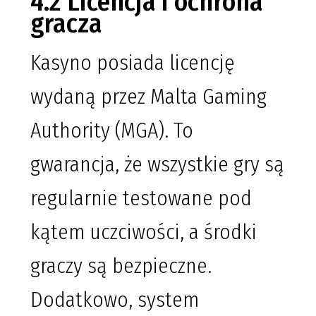
4.2 Licencja i ochrona
gracza
Kasyno posiada licencję
wydaną przez Malta Gaming
Authority (MGA). To
gwarancja, że wszystkie gry są
regularnie testowane pod
kątem uczciwości, a środki
graczy są bezpieczne.
Dodatkowo, system