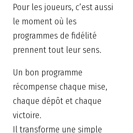
Pour les joueurs, c’est aussi
le moment où les
programmes de fidélité
prennent tout leur sens.
Un bon programme
récompense chaque mise,
chaque dépôt et chaque
victoire.
Il transforme une simple