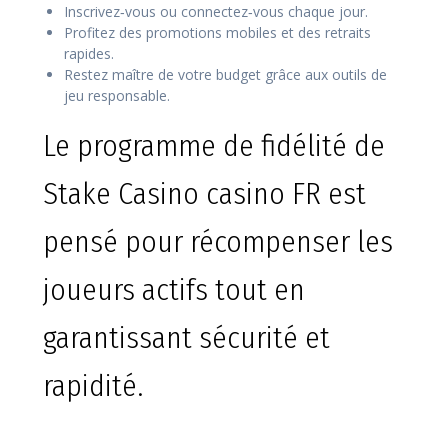
Inscrivez‑vous ou connectez‑vous chaque jour.
Profitez des promotions mobiles et des retraits
rapides.
Restez maître de votre budget grâce aux outils de
jeu responsable.
Le programme de fidélité de
Stake Casino casino FR est
pensé pour récompenser les
joueurs actifs tout en
garantissant sécurité et
rapidité.