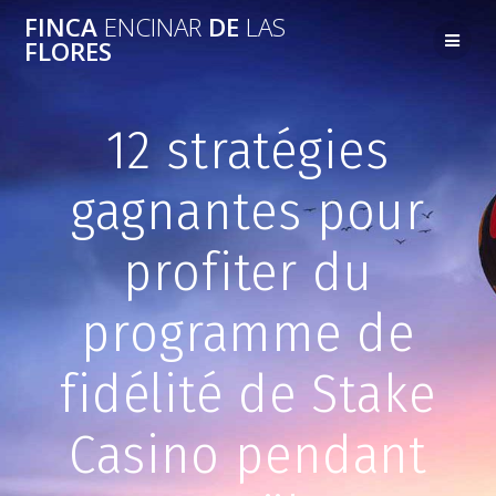
FINCA
ENCINAR
DE
LAS
FLORES
12 stratégies
gagnantes pour
profiter du
programme de
fidélité de Stake
Casino pendant