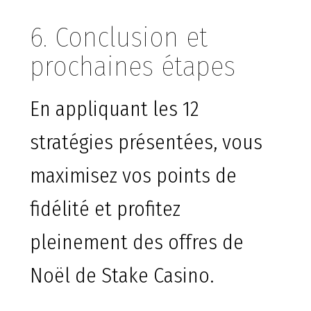
6. Conclusion et
prochaines étapes
En appliquant les 12
stratégies présentées, vous
maximisez vos points de
fidélité et profitez
pleinement des offres de
Noël de Stake Casino.