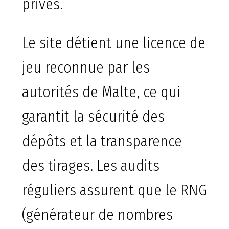
privés.
Le site détient une licence de
jeu reconnue par les
autorités de Malte, ce qui
garantit la sécurité des
dépôts et la transparence
des tirages. Les audits
réguliers assurent que le RNG
(générateur de nombres