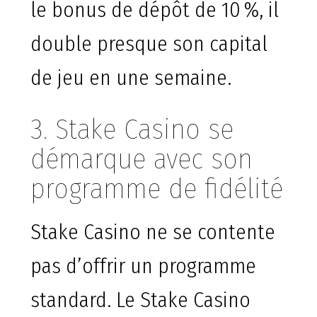
le bonus de dépôt de 10 %, il
double presque son capital
de jeu en une semaine.
3. Stake Casino se
démarque avec son
programme de fidélité
Stake Casino ne se contente
pas d’offrir un programme
standard. Le Stake Casino