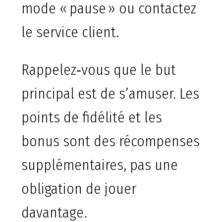
mode « pause » ou contactez
le service client.
Rappelez‑vous que le but
principal est de s’amuser. Les
points de fidélité et les
bonus sont des récompenses
supplémentaires, pas une
obligation de jouer
davantage.