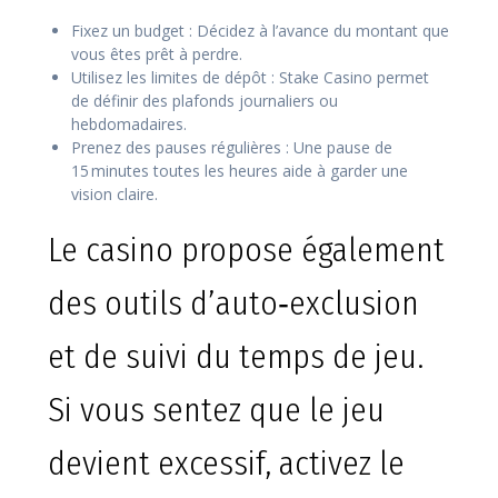
Fixez un budget : Décidez à l’avance du montant que
vous êtes prêt à perdre.
Utilisez les limites de dépôt : Stake Casino permet
de définir des plafonds journaliers ou
hebdomadaires.
Prenez des pauses régulières : Une pause de
15 minutes toutes les heures aide à garder une
vision claire.
Le casino propose également
des outils d’auto‑exclusion
et de suivi du temps de jeu.
Si vous sentez que le jeu
devient excessif, activez le