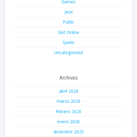
Games
Jeux
Public
Slot Online
Spiele
Uncategorized
Archivos
abril 2026
marzo 2026
febrero 2026
enero 2026
diciembre 2025