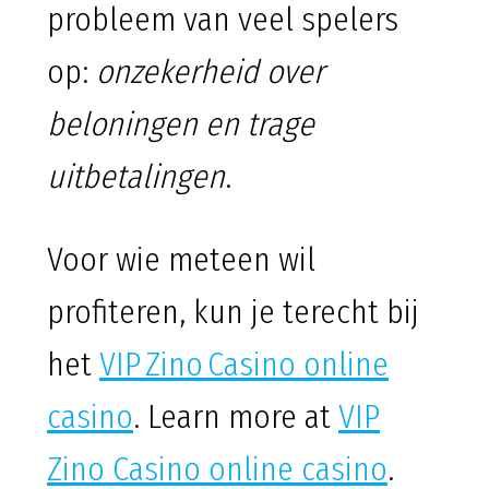
probleem van veel spelers
op:
onzekerheid over
beloningen en trage
uitbetalingen
.
Voor wie meteen wil
profiteren, kun je terecht bij
het
VIP Zino Casino online
casino
. Learn more at
VIP
Zino Casino online casino
.