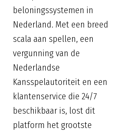
beloningssystemen in
Nederland. Met een breed
scala aan spellen, een
vergunning van de
Nederlandse
Kansspelautoriteit en een
klantenservice die 24/7
beschikbaar is, lost dit
platform het grootste