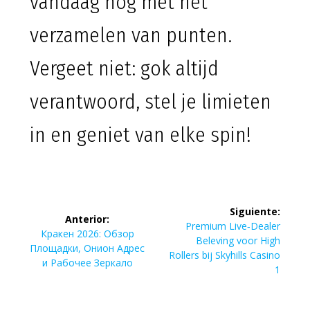
vandaag nog met het
verzamelen van punten.
Vergeet niet: gok altijd
verantwoord, stel je limieten
in en geniet van elke spin!
Navegación
Siguiente:
Anterior:
de
Siguiente
Premium Live‑Dealer
Entrada
Кракен 2026: Обзор
entrada:
Beleving voor High
anterior:
Площадки, Онион Адрес
entradas
Rollers bij Skyhills Casino
и Рабочее Зеркало
1