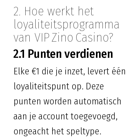
2. Hoe werkt het
loyaliteitsprogramma
van VIP Zino Casino?
2.1 Punten verdienen
Elke €1 die je inzet, levert één
loyaliteitspunt op. Deze
punten worden automatisch
aan je account toegevoegd,
ongeacht het speltype.