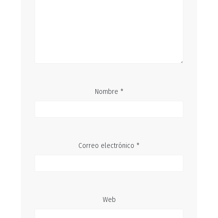
Nombre
*
Correo electrónico
*
Web