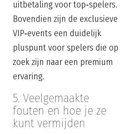
uitbetaling voor top‑spelers.
Bovendien zijn de exclusieve
VIP‑events een duidelijk
pluspunt voor spelers die op
zoek zijn naar een premium
ervaring.
5. Veelgemaakte
fouten en hoe je ze
kunt vermijden