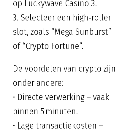
op Luckywave Casino 3.
3. Selecteer een high‑roller
slot, zoals “Mega Sunburst”
of “Crypto Fortune”.
De voordelen van crypto zijn
onder andere:
• Directe verwerking – vaak
binnen 5 minuten.
• Lage transactiekosten –