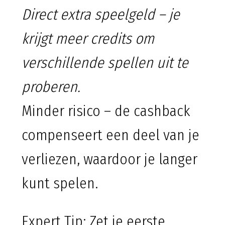
Direct extra speelgeld – je
krijgt meer credits om
verschillende spellen uit te
proberen.
Minder risico – de cashback
compenseert een deel van je
verliezen, waardoor je langer
kunt spelen.
Expert Tip: Zet je eerste