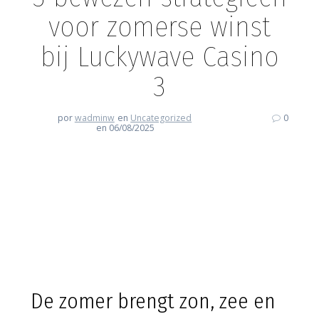
voor zomerse winst
bij Luckywave Casino
3
por
wadminw
en
Uncategorized
0
en 06/08/2025
3 bewezen strategieën voor
zomerse winst bij Luckywave
Casino 3
De zomer brengt zon, zee en