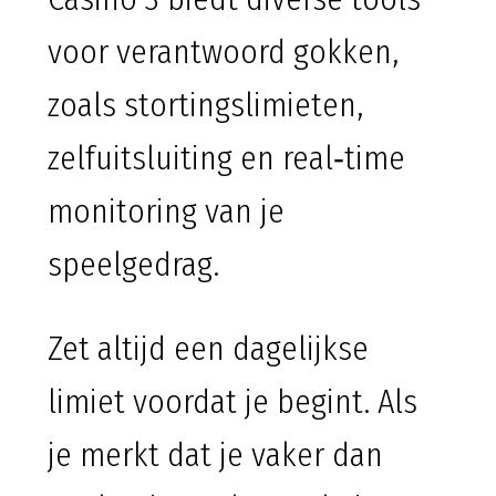
voor verantwoord gokken,
zoals stortingslimieten,
zelfuitsluiting en real‑time
monitoring van je
speelgedrag.
Zet altijd een dagelijkse
limiet voordat je begint. Als
je merkt dat je vaker dan