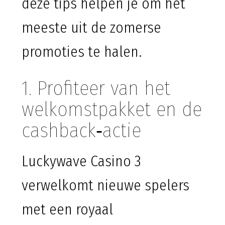
deze tips helpen je om het
meeste uit de zomerse
promoties te halen.
1. Profiteer van het
welkomstpakket en de
cashback‑actie
Luckywave Casino 3
verwelkomt nieuwe spelers
met een royaal