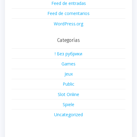
Feed de entradas
Feed de comentarios
WordPress.org
Categorías
! Без рубрики
Games
Jeux
Public
Slot Online
Spiele
Uncategorized