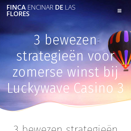
FINCA
ENCINAR
DE
LAS
FLORES
3 bewezen
strategieën voor
zomerse winst bij
Luckywave Casino 3
3 bewezen strategieën