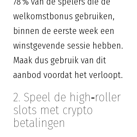
78 % van de spelers die de
welkomstbonus gebruiken,
binnen de eerste week een
winstgevende sessie hebben.
Maak dus gebruik van dit
aanbod voordat het verloopt.
2. Speel de high‑roller
slots met crypto
betalingen