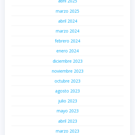
abril 2025
marzo 2025
abril 2024
marzo 2024
febrero 2024
enero 2024
diciembre 2023
noviembre 2023
octubre 2023
agosto 2023
julio 2023
mayo 2023
abril 2023
marzo 2023