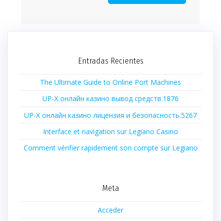
Entradas Recientes
The Ultimate Guide to Online Port Machines
UP-X онлайн казино вывод средств.1876
UP-X онлайн казино лицензия и безопасность.5267
Interface et navigation sur Legiano Casino
Comment vérifier rapidement son compte sur Legiano
Meta
Acceder