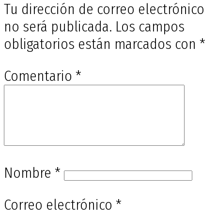
Tu dirección de correo electrónico
no será publicada.
Los campos
obligatorios están marcados con
*
Comentario
*
Nombre
*
Correo electrónico
*