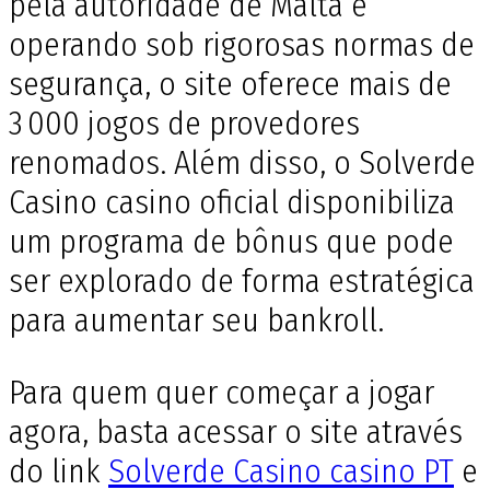
pela autoridade de Malta e
operando sob rigorosas normas de
segurança, o site oferece mais de
3 000 jogos de provedores
renomados. Além disso, o Solverde
Casino casino oficial disponibiliza
um programa de bônus que pode
ser explorado de forma estratégica
para aumentar seu bankroll.
Para quem quer começar a jogar
agora, basta acessar o site através
do link
Solverde Casino casino PT
e