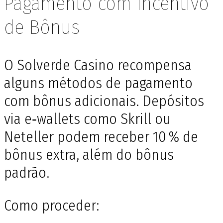
Pagamento com Incentivo
de Bônus
O Solverde Casino recompensa
alguns métodos de pagamento
com bônus adicionais. Depósitos
via e‑wallets como Skrill ou
Neteller podem receber 10 % de
bônus extra, além do bônus
padrão.
Como proceder: