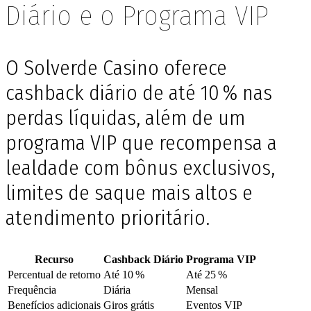
Diário e o Programa VIP
O Solverde Casino oferece
cashback diário de até 10 % nas
perdas líquidas, além de um
programa VIP que recompensa a
lealdade com bônus exclusivos,
limites de saque mais altos e
atendimento prioritário.
Recurso
Cashback Diário
Programa VIP
Percentual de retorno
Até 10 %
Até 25 %
Frequência
Diária
Mensal
Benefícios adicionais
Giros grátis
Eventos VIP