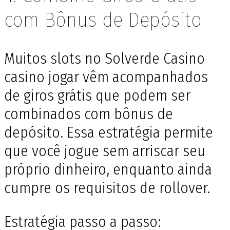
com Bônus de Depósito
Muitos slots no Solverde Casino
casino jogar vêm acompanhados
de giros grátis que podem ser
combinados com bônus de
depósito. Essa estratégia permite
que você jogue sem arriscar seu
próprio dinheiro, enquanto ainda
cumpre os requisitos de rollover.
Estratégia passo a passo: