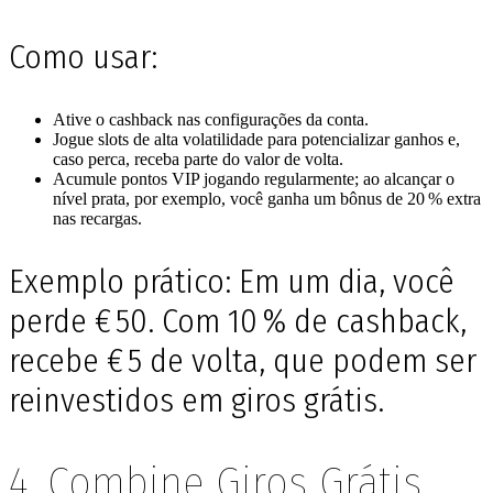
Como usar:
Ative o cashback nas configurações da conta.
Jogue slots de alta volatilidade para potencializar ganhos e,
caso perca, receba parte do valor de volta.
Acumule pontos VIP jogando regularmente; ao alcançar o
nível prata, por exemplo, você ganha um bônus de 20 % extra
nas recargas.
Exemplo prático: Em um dia, você
perde € 50. Com 10 % de cashback,
recebe € 5 de volta, que podem ser
reinvestidos em giros grátis.
4. Combine Giros Grátis