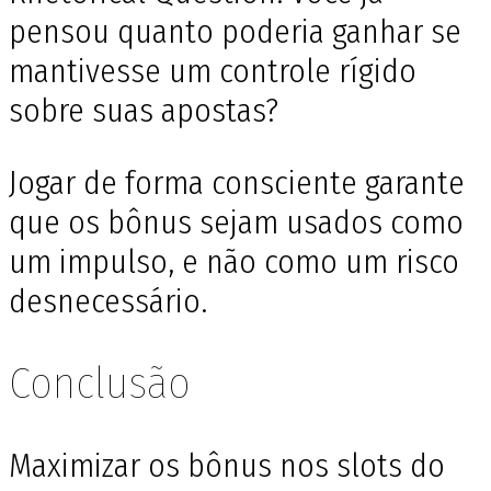
pensou quanto poderia ganhar se
mantivesse um controle rígido
sobre suas apostas?
Jogar de forma consciente garante
que os bônus sejam usados como
um impulso, e não como um risco
desnecessário.
Conclusão
Maximizar os bônus nos slots do