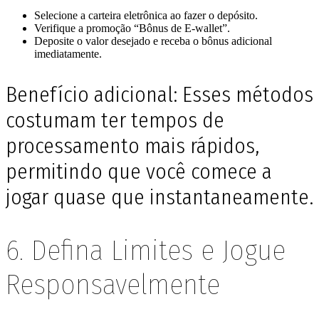
Selecione a carteira eletrônica ao fazer o depósito.
Verifique a promoção “Bônus de E‑wallet”.
Deposite o valor desejado e receba o bônus adicional
imediatamente.
Benefício adicional: Esses métodos
costumam ter tempos de
processamento mais rápidos,
permitindo que você comece a
jogar quase que instantaneamente.
6. Defina Limites e Jogue
Responsavelmente