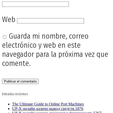
Web
Guarda mi nombre, correo
electrónico y web en este
navegador para la próxima vez que
comente.
Entradas recientes
The Ultimate Guide to Online Port Machines
UP-X онлайн казино вывод средств.1876