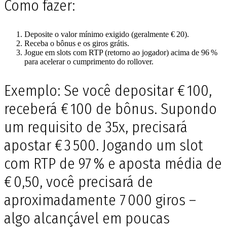
Como fazer:
Deposite o valor mínimo exigido (geralmente € 20).
Receba o bônus e os giros grátis.
Jogue em slots com RTP (retorno ao jogador) acima de 96 %
para acelerar o cumprimento do rollover.
Exemplo: Se você depositar € 100,
receberá € 100 de bônus. Supondo
um requisito de 35x, precisará
apostar € 3 500. Jogando um slot
com RTP de 97 % e aposta média de
€ 0,50, você precisará de
aproximadamente 7 000 giros –
algo alcançável em poucas