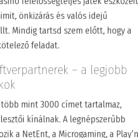
sino felelősségteljes játék eszközeit
limit, önkizárás és valós idejű
ollt. Mindig tartsd szem előtt, hogy a
kötelező feladat.
ftverpartnerek – a legjobb
ékok
 több mint 3000 címet tartalmaz,
jlesztői kínálnak. A legnépszerűbb
ozik a NetEnt, a Microgaming, a Play’