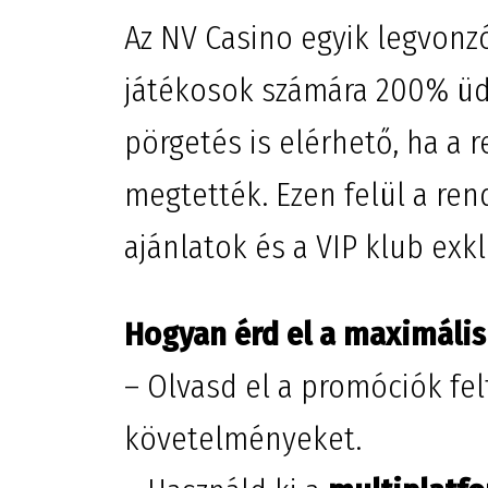
Az NV Casino egyik legvonz
játékosok számára 200% üd
pörgetés is elérhető, ha a r
megtették. Ezen felül a re
ajánlatok és a VIP klub exkl
Hogyan érd el a maximális
– Olvasd el a promóciók fel
követelményeket.