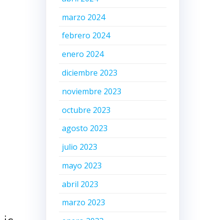
marzo 2024
febrero 2024
enero 2024
diciembre 2023
noviembre 2023
octubre 2023
agosto 2023
julio 2023
mayo 2023
abril 2023
marzo 2023