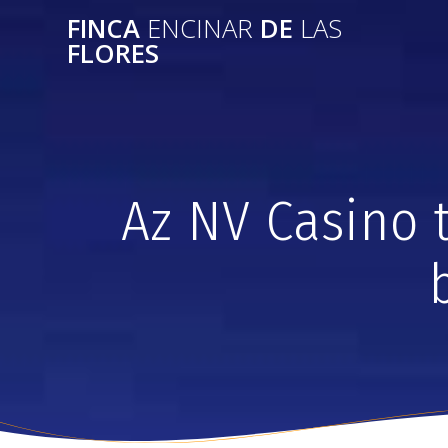
FINCA
ENCINAR
DE
LAS
FLORES
Az NV Casino t