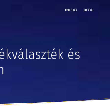
INICIO
BLOG
tékválaszték és
n