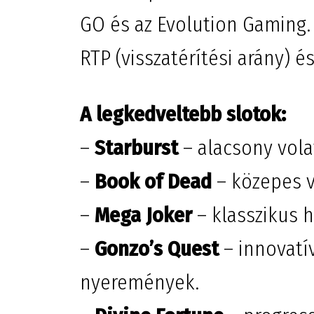
GO és az Evolution Gaming.
RTP (visszatérítési arány) és
A legkedveltebb slotok:
–
Starburst
– alacsony vola
–
Book of Dead
– közepes vo
–
Mega Joker
– klasszikus h
–
Gonzo’s Quest
– innovatí
nyeremények.