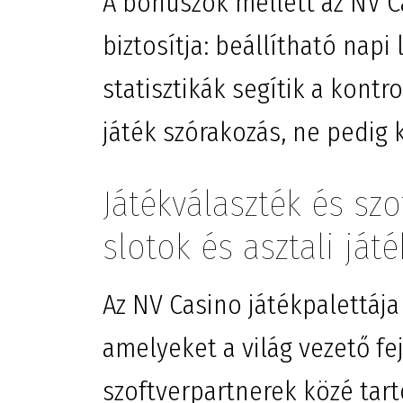
A bónuszok mellett az NV Ca
biztosítja: beállítható napi 
statisztikák segítik a kontr
játék szórakozás, ne pedig 
Játékválaszték és szo
slotok és asztali ját
Az NV Casino játékpalettája
amelyeket a világ vezető fe
szoftverpartnerek közé tart