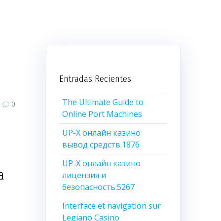
Entradas Recientes
The Ultimate Guide to
0
Online Port Machines
UP-X онлайн казино
вывод средств.1876
UP-X онлайн казино
a
лицензия и
безопасность.5267
Interface et navigation sur
Legiano Casino