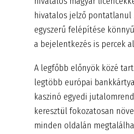
hivatalos magyar licencekk
hivatalos jelző pontatlanul
egyszerű felépítése könnyű n
a bejelentkezés is percek a
A legfőbb előnyök közé tarto
legtöbb európai bankkártya
kaszinó egyedi jutalomrend
keresztül fokozatosan növel
minden oldalán megtalálhat