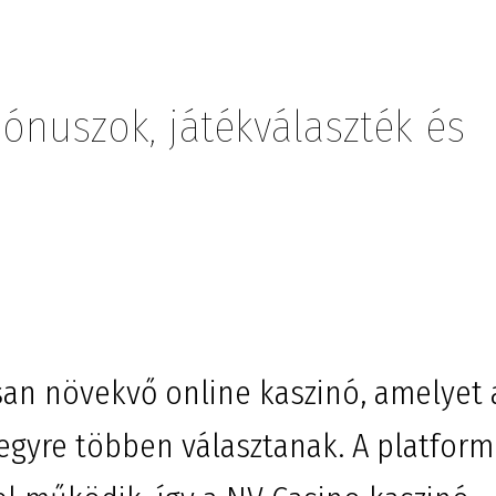
bónuszok, játékválaszték és
n
 játékválaszték és biztonság egy helyen
an növekvő online kaszinó, amelyet 
gyre többen választanak. A platform