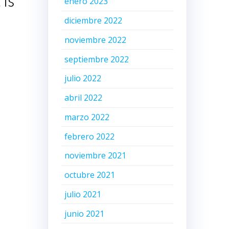
 is
enero 2023
diciembre 2022
noviembre 2022
septiembre 2022
julio 2022
abril 2022
marzo 2022
febrero 2022
noviembre 2021
octubre 2021
julio 2021
junio 2021
n