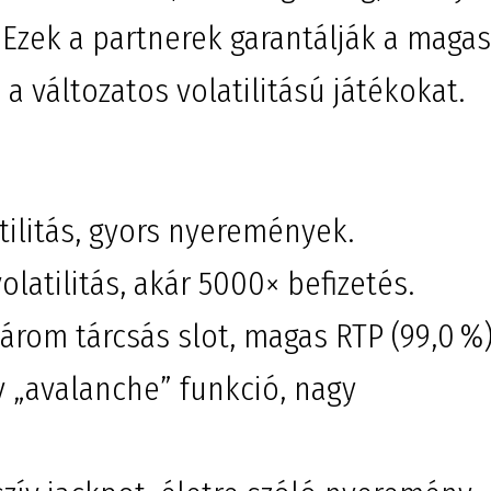
 Ezek a partnerek garantálják a maga
 a változatos volatilitású játékokat.
tilitás, gyors nyeremények.
latilitás, akár 5000× befizetés.
árom tárcsás slot, magas RTP (99,0 %)
v „avalanche” funkció, nagy