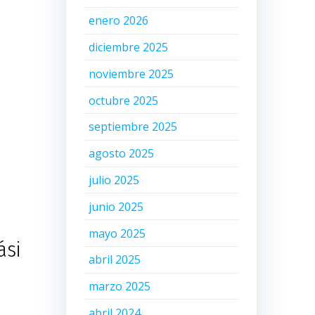
enero 2026
diciembre 2025
noviembre 2025
octubre 2025
septiembre 2025
agosto 2025
julio 2025
junio 2025
mayo 2025
ási
abril 2025
marzo 2025
abril 2024