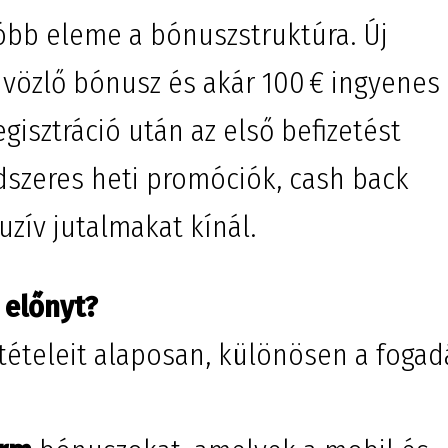
óbb eleme a bónuszstruktúra. Új
vözlő bónusz és akár 100 € ingyenes
egisztráció után az első befizetést
ndszeres heti promóciók, cash back
uzív jutalmakat kínál.
 előnyt?
tételeit alaposan, különösen a fogad