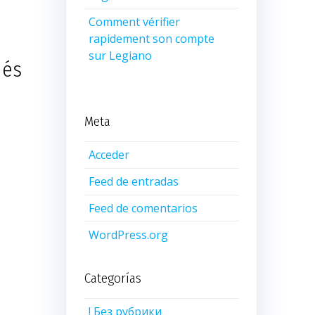
Comment vérifier
rapidement son compte
sur Legiano
 és
Meta
Acceder
Feed de entradas
Feed de comentarios
n
WordPress.org
Categorías
! Без рубрики