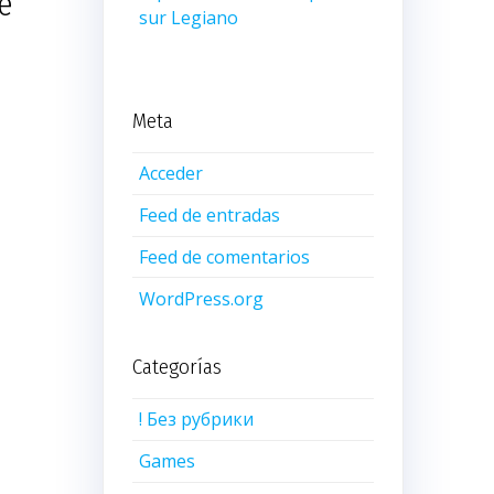
e
sur Legiano
Meta
Acceder
Feed de entradas
Feed de comentarios
WordPress.org
Categorías
! Без рубрики
Games