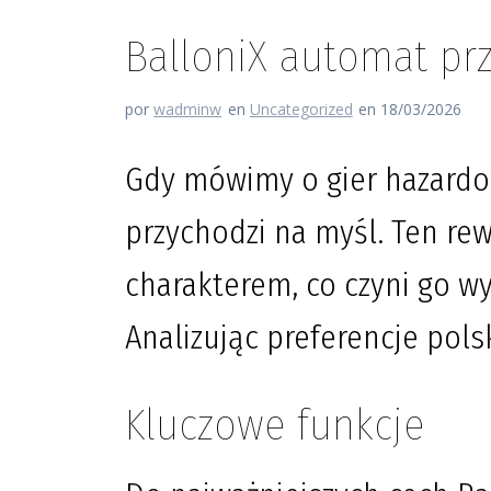
BalloniX automat prz
por
wadminw
en
Uncategorized
en 18/03/2026
Gdy mówimy o gier hazardo
przychodzi na myśl. Ten re
charakterem, co czyni go w
Analizując preferencje polsk
Kluczowe funkcje