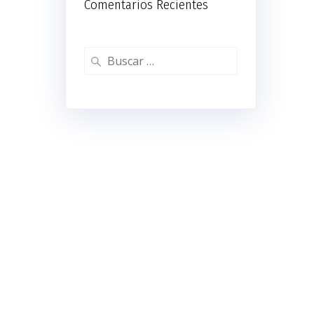
Comentarios Recientes
Buscar: