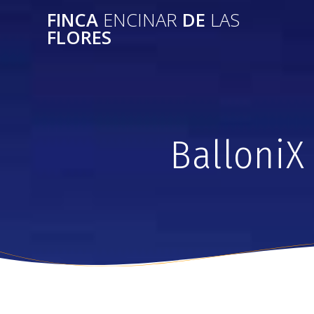
FINCA
ENCINAR
DE
LAS
FLORES
BalloniX