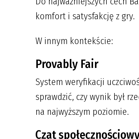
Do najważniejszych cech Ba
komfort i satysfakcję z gry.
W innym kontekście:
Provably Fair
System weryfikacji uczciwo
sprawdzić, czy wynik był rz
na najwyższym poziomie.
Czat społecznościow