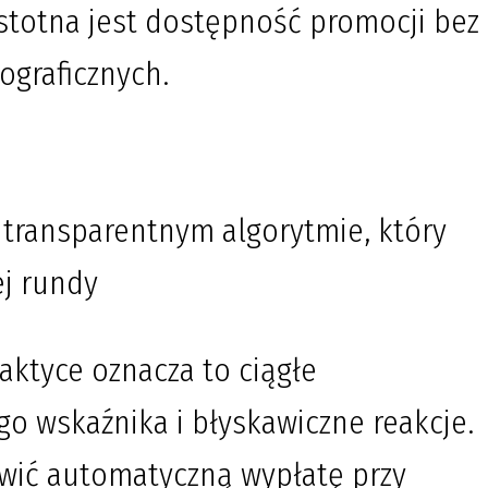
istotna jest dostępność promocji bez
ograficznych.
transparentnym algorytmie, który
ej rundy
aktyce oznacza to ciągłe
o wskaźnika i błyskawiczne reakcje.
wić automatyczną wypłatę przy