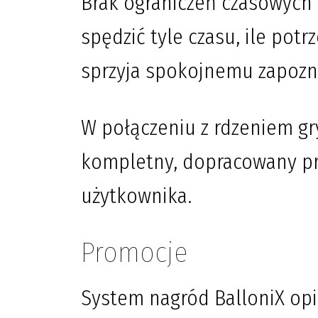
Brak ograniczeń czasowych 
spędzić tyle czasu, ile potr
sprzyja spokojnemu zapozna
W połączeniu z rdzeniem gr
kompletny, dopracowany p
użytkownika.
Promocje
System nagród BalloniX op