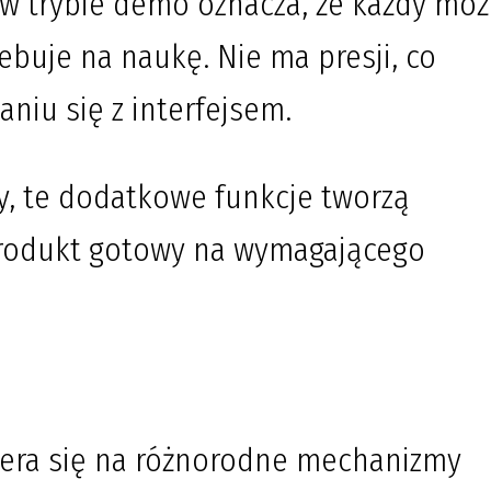
w trybie demo oznacza, że każdy mo
zebuje na naukę. Nie ma presji, co
niu się z interfejsem.
y, te dodatkowe funkcje tworzą
rodukt gotowy na wymagającego
iera się na różnorodne mechanizmy