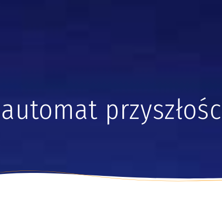
 automat przyszłości