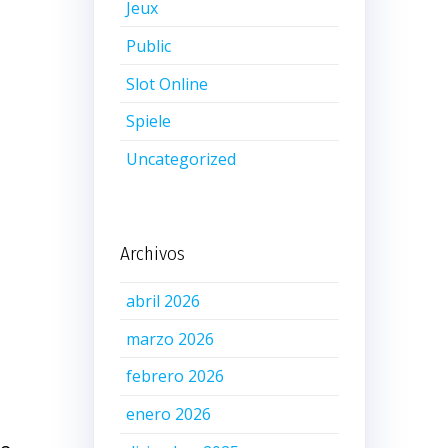
Jeux
Public
Slot Online
.
Spiele
Uncategorized
Archivos
abril 2026
marzo 2026
febrero 2026
enero 2026