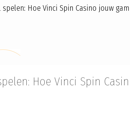
el spelen: Hoe Vinci Spin Casino jouw gam
 spelen: Hoe Vinci Spin Cas