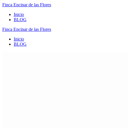
Finca
Encinar
de
las
Flores
Inicio
BLOG
Finca
Encinar
de
las
Flores
Inicio
BLOG