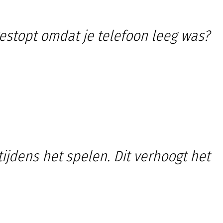
estopt omdat je telefoon leeg was?
ijdens het spelen. Dit verhoogt het