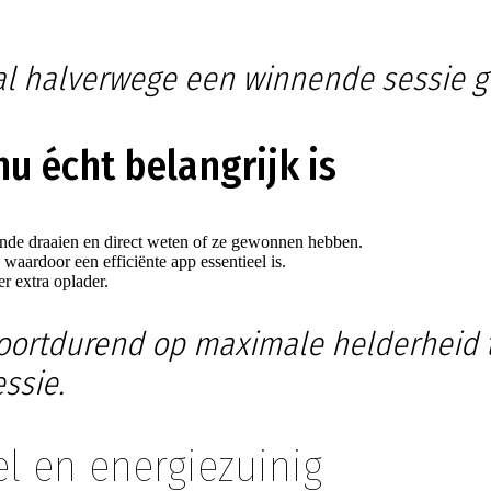
 al halverwege een winnende sessie g
u écht belangrijk is
ronde draaien en direct weten of ze gewonnen hebben.
aardoor een efficiënte app essentieel is.
er extra oplader.
 voortdurend op maximale helderheid t
ssie.
el en energiezuinig