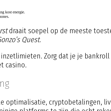
ing kost energie.
hones.
rst
draait soepel op de meeste toest
Gonzo’s Quest
.
inzetlimieten. Zorg dat je je bankroll
t casino.
ing
 optimalisatie, cryptobetalingen, li
einige platforms te zijn die echt rek