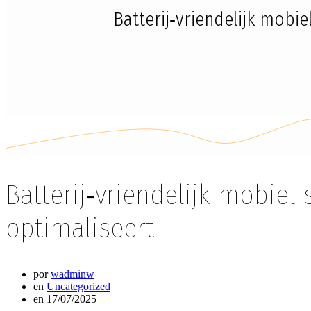
Batterij‑vriendelijk mobi
Batterij‑vriendelijk mobiel
optimaliseert
por
wadminw
en
Uncategorized
en 17/07/2025