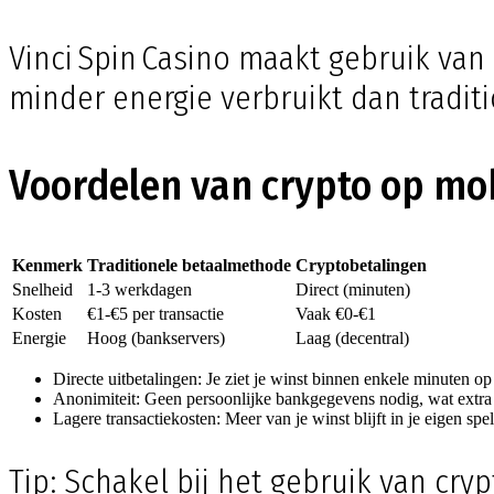
Vinci Spin Casino maakt gebruik van
minder energie verbruikt dan tradit
Voordelen van crypto op mo
Kenmerk
Traditionele betaalmethode
Cryptobetalingen
Snelheid
1‑3 werkdagen
Direct (minuten)
Kosten
€1‑€5 per transactie
Vaak €0‑€1
Energie
Hoog (bankservers)
Laag (decentral)
Directe uitbetalingen: Je ziet je winst binnen enkele minuten op
Anonimiteit: Geen persoonlijke bankgegevens nodig, wat extra 
Lagere transactiekosten: Meer van je winst blijft in je eigen spe
Tip: Schakel bij het gebruik van cry