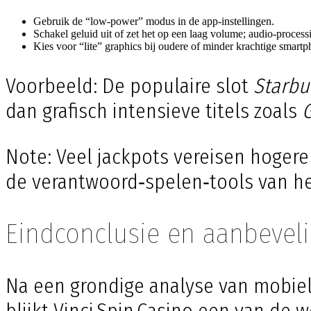
Gebruik de “low‑power” modus in de app‑instellingen.
Schakel geluid uit of zet het op een laag volume; audio‑process
Kies voor “lite” graphics bij oudere of minder krachtige smartp
Voorbeeld: De populaire slot
Starbu
dan grafisch intensieve titels zoals
Note: Veel jackpots vereisen hogere 
de verantwoord‑spelen‑tools van he
Eindconclusie en aanbevel
Na een grondige analyse van mobiele
blijkt Vinci Spin Casino een van de w