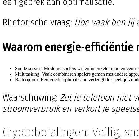
een gebrek aan optimalisatie.
Rhetorische vraag:
Hoe vaak ben jij
Waarom energie‑efficiëntie n
Snelle sessies: Moderne spelers willen in enkele minuten een 
Multitasking: Vaak combineren spelers gamen met andere apps, w
Batterijduur: Een goede optimalisatie verlengt de speeltijd zond
Waarschuwing:
Zet je telefoon niet
stroomverbruik en verkort je speelse
Cryptobetalingen: Veilig, sn