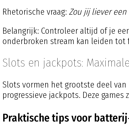
Rhetorische vraag:
Zou jij liever ee
Belangrijk: Controleer altijd of je e
onderbroken stream kan leiden tot f
Slots en jackpots: Maximal
Slots vormen het grootste deel van 
progressieve jackpots. Deze games 
Praktische tips voor batterij