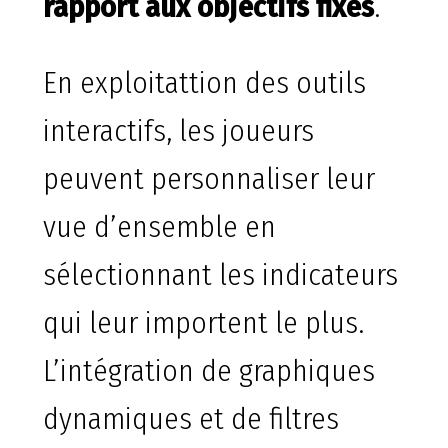
rapport aux objectifs fixés
.
En exploitattion des outils
interactifs, les joueurs
peuvent personnaliser leur
vue d’ensemble en
sélectionnant les indicateurs
qui leur importent le plus.
L’intégration de graphiques
dynamiques et de filtres