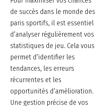
Pour maximiser vos chances
de succès dans le monde des
paris sportifs, il est essentiel
d’analyser régulièrement vos
statistiques de jeu. Cela vous
permet d’identifier les
tendances, les erreurs
récurrentes et les
opportunités d’amélioration.
Une gestion précise de vos