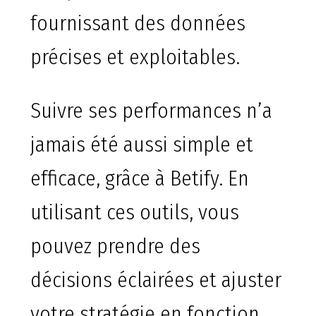
fournissant des données
précises et exploitables.
Suivre ses performances n’a
jamais été aussi simple et
efficace, grâce à Betify. En
utilisant ces outils, vous
pouvez prendre des
décisions éclairées et ajuster
votre stratégie en fonction