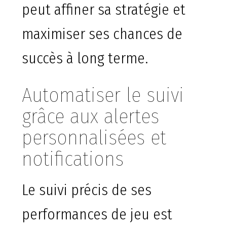
peut affiner sa stratégie et
maximiser ses chances de
succès à long terme.
Automatiser le suivi
grâce aux alertes
personnalisées et
notifications
Le suivi précis de ses
performances de jeu est