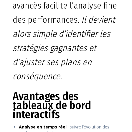
avancés facilite l’analyse fine
des performances.
Il devient
alors simple d’identifier les
stratégies gagnantes et
d’ajuster ses plans en
conséquence
.
Avantages des
tableaux de bord
interactifs
Analyse en temps réel
: suivre l’évolution des