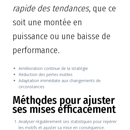
rapide des tendances
, que ce
soit une montée en
puissance ou une baisse de
performance.
Amélioration continue de la stratégie
Réduction des pertes inutiles
Adaptation immédiate aux changements de
circonstances
Méthodes pour ajuster
ses mises efficacement
Analyser régulièrement ses statistiques pour repérer
les motifs et ajuster sa mise en conséquence.