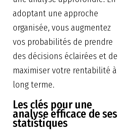
adoptant une approche
organisée, vous augmentez
vos probabilités de prendre
des décisions éclairées et de
maximiser votre rentabilité à
long terme.
Les clés pour une
analyse efficace de ses
statistiques