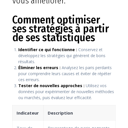
vous améliorer.
Comment optimiser
ses stratégies à partir
de ses statistiques
Identifier ce qui fonctionne :
Conservez et
développez les stratégies qui génèrent de bons
résultats.
Éliminer les erreurs :
Analysez les paris perdants
pour comprendre leurs causes et éviter de répéter
ces erreurs.
Tester de nouvelles approches :
Utilisez vos
données pour expérimenter de nouvelles méthodes
ou marchés, puis évaluez leur efficacité.
Indicateur
Description