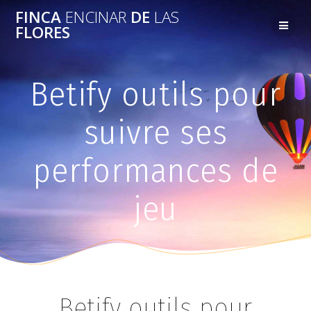
FINCA
ENCINAR
DE
LAS
FLORES
Betify outils pour
suivre ses
performances de
jeu
Betify outils pour