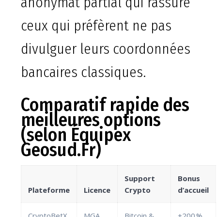
anonymat partial qui rassure
ceux qui préfèrent ne pas
divulguer leurs coordonnées
bancaires classiques.
Comparatif rapide des
meilleures options
(selon Équipex
Geosud.Fr)
Support
Bonus
Plateforme
Licence
Crypto
d’accueil
CryptoBetX
MGA
Bitcoin &
+200 %