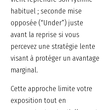
habituel ; seconde mise
opposée (“Under”) juste
avant la reprise si vous
percevez une stratégie lente
visant à protéger un avantage
marginal.
Cette approche limite votre
exposition tout en