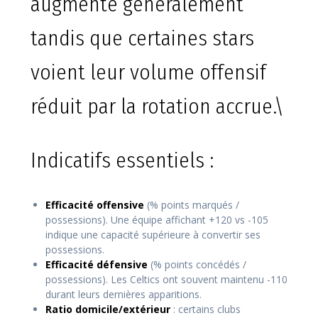
augmente généralement
tandis que certaines stars
voient leur volume offensif
réduit par la rotation accrue.\
Indicatifs essentiels :
Efficacité offensive
(% points marqués /
possessions). Une équipe affichant +120 vs -105
indique une capacité supérieure à convertir ses
possessions.
Efficacité défensive
(% points concédés /
possessions). Les Celtics ont souvent maintenu -110
durant leurs dernières apparitions.
Ratio domicile/extérieur
: certains clubs