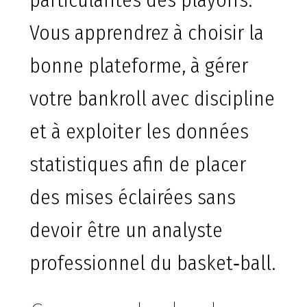
particularités des playoffs.
Vous apprendrez à choisir la
bonne plateforme, à gérer
votre bankroll avec discipline
et à exploiter les données
statistiques afin de placer
des mises éclairées sans
devoir être un analyste
professionnel du basket‑ball.