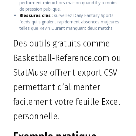
performent mieux hors maison quand il y a moins
de pression publique.
Blessures clés
: surveillez Daily Fantasy Sports
feeds qui signalent rapidement absences majeures
telles que Kevin Durant manquant deux matchs.
Des outils gratuits comme
Basketball‑Reference.com ou
StatMuse offrent export CSV
permettant d’alimenter
facilement votre feuille Excel
personnelle.