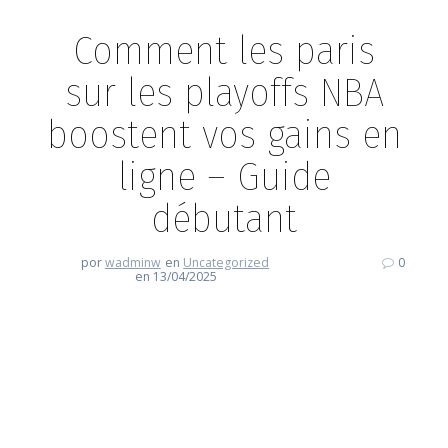
Comment les paris
sur les playoffs NBA
boostent vos gains en
ligne – Guide
débutant
por
wadminw
en
Uncategorized
0
en 13/04/2025
Comment les paris sur les
playoffs NBA boostent vos gains