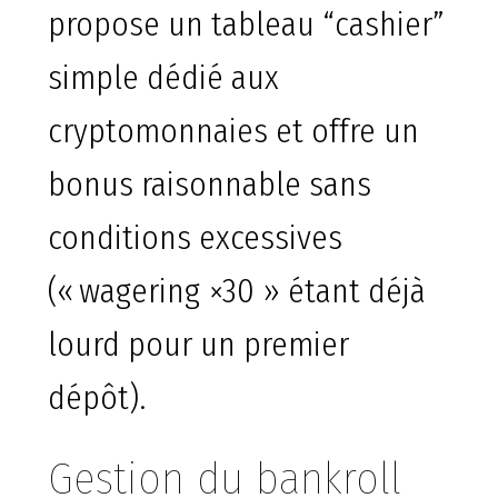
propose un tableau “cashier”
simple dédié aux
cryptomonnaies et offre un
bonus raisonnable sans
conditions excessives
(« wagering ×30 » étant déjà
lourd pour un premier
dépôt).
Gestion du bankroll