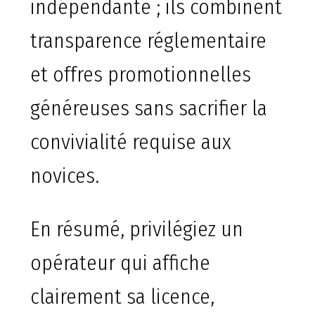
indépendante ; ils combinent
transparence réglementaire
et offres promotionnelles
généreuses sans sacrifier la
convivialité requise aux
novices.
En résumé, privilégiez un
opérateur qui affiche
clairement sa licence,