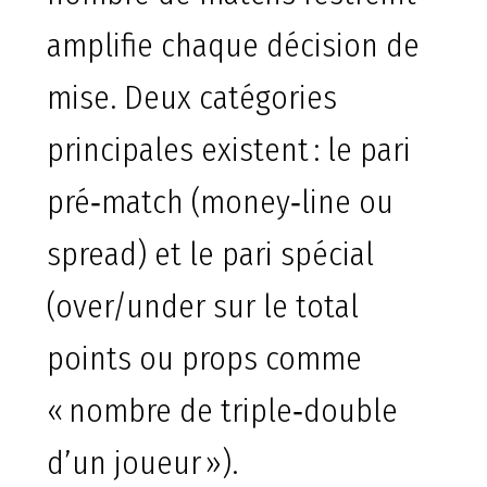
amplifie chaque décision de
mise. Deux catégories
principales existent : le pari
pré‑match (money‑line ou
spread) et le pari spécial
(over/under sur le total
points ou props comme
« nombre de triple‑double
d’un joueur »).