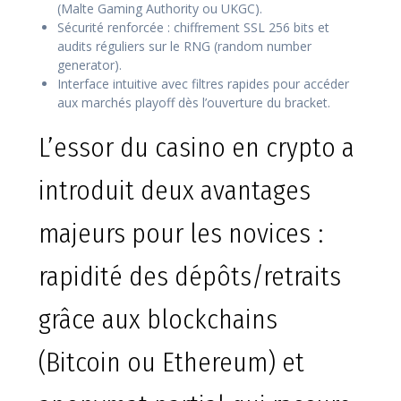
(Malte Gaming Authority ou UKGC).
Sécurité renforcée : chiffrement SSL 256 bits et
audits réguliers sur le RNG (random number
generator).
Interface intuitive avec filtres rapides pour accéder
aux marchés playoff dès l’ouverture du bracket.
L’essor du casino en crypto a
introduit deux avantages
majeurs pour les novices :
rapidité des dépôts/retraits
grâce aux blockchains
(Bitcoin ou Ethereum) et