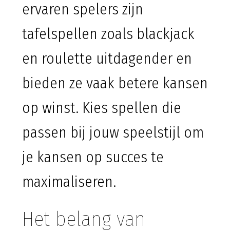
ervaren spelers zijn
tafelspellen zoals blackjack
en roulette uitdagender en
bieden ze vaak betere kansen
op winst. Kies spellen die
passen bij jouw speelstijl om
je kansen op succes te
maximaliseren.
Het belang van