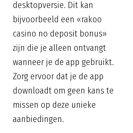
desktopversie. Dit kan
bijvoorbeeld een «rakoo
casino no deposit bonus»
zijn die je alleen ontvangt
wanneer je de app gebruikt.
Zorg ervoor dat je de app
downloadt om geen kans te
missen op deze unieke
aanbiedingen.