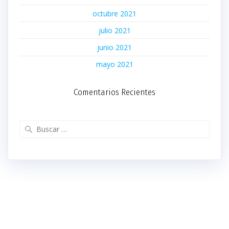
octubre 2021
julio 2021
junio 2021
mayo 2021
Comentarios Recientes
Buscar: