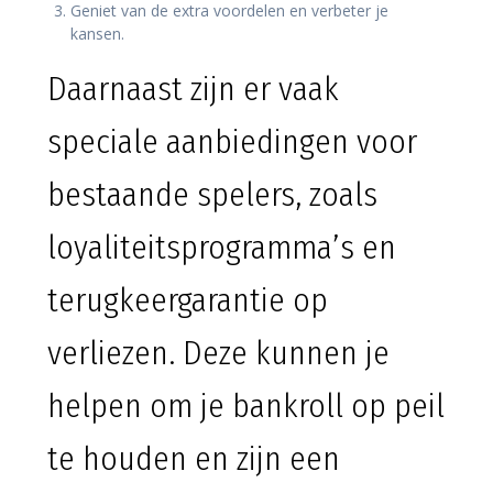
Geniet van de extra voordelen en verbeter je
kansen.
Daarnaast zijn er vaak
speciale aanbiedingen voor
bestaande spelers, zoals
loyaliteitsprogramma’s en
terugkeergarantie op
verliezen. Deze kunnen je
helpen om je bankroll op peil
te houden en zijn een