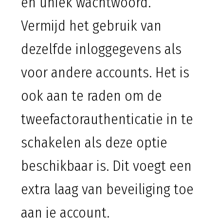
en uniek wachtwoord.
Vermijd het gebruik van
dezelfde inloggegevens als
voor andere accounts. Het is
ook aan te raden om de
tweefactorauthenticatie in te
schakelen als deze optie
beschikbaar is. Dit voegt een
extra laag van beveiliging toe
aan je account.