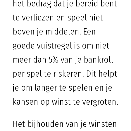
het bedrag dat je bereid bent
te verliezen en speel niet
boven je middelen. Een
goede vuistregel is om niet
meer dan 5% van je bankroll
per spel te riskeren. Dit helpt
je om langer te spelen en je
kansen op winst te vergroten.
Het bijhouden van je winsten