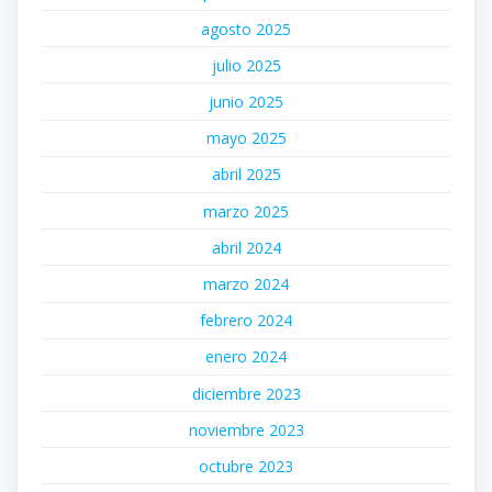
agosto 2025
julio 2025
junio 2025
mayo 2025
abril 2025
marzo 2025
abril 2024
marzo 2024
febrero 2024
enero 2024
diciembre 2023
noviembre 2023
octubre 2023