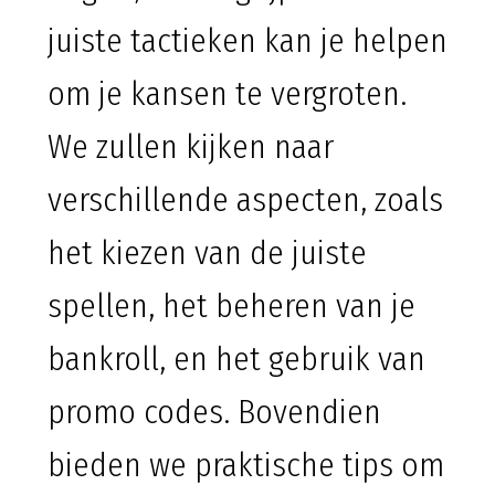
juiste tactieken kan je helpen
om je kansen te vergroten.
We zullen kijken naar
verschillende aspecten, zoals
het kiezen van de juiste
spellen, het beheren van je
bankroll, en het gebruik van
promo codes. Bovendien
bieden we praktische tips om