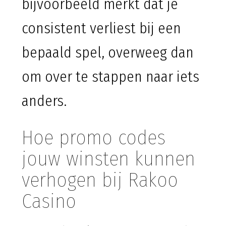
bijvoorbeeld merkt dat je
consistent verliest bij een
bepaald spel, overweeg dan
om over te stappen naar iets
anders.
Hoe promo codes
jouw winsten kunnen
verhogen bij Rakoo
Casino