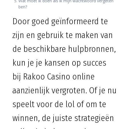
Wat moet ik doen als ik mijn wachtwoord vergeten
ben?
Door goed geïnformeerd te
zijn en gebruik te maken van
de beschikbare hulpbronnen,
kun je je kansen op succes
bij Rakoo Casino online
aanzienlijk vergroten. Of je nu
speelt voor de lol of om te
winnen, de juiste strategieën