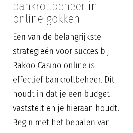
bankrollbeheer in
online gokken
Een van de belangrijkste
strategieën voor succes bij
Rakoo Casino online is
effectief bankrollbeheer. Dit
houdt in dat je een budget
vaststelt en je hieraan houdt.
Begin met het bepalen van