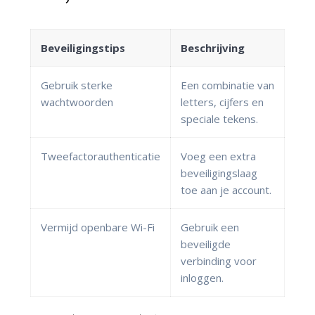
Beveiligingstips
Beschrijving
Gebruik sterke
Een combinatie van
wachtwoorden
letters, cijfers en
speciale tekens.
Tweefactorauthenticatie
Voeg een extra
beveiligingslaag
toe aan je account.
Vermijd openbare Wi-Fi
Gebruik een
beveiligde
verbinding voor
inloggen.