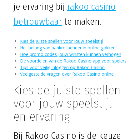
je ervaring bij
rakoo casino
betrouwbaar
te maken.
Kies de juiste spellen voor jouw speelstijl
Het belang van bankrollbeheer in online gokken
Hoe promo codes jouw winsten kunnen verhogen
De voordelen van de Rakoo Casino app voor spelers
Tips voor veilig inloggen op Rakoo Casino
Veelgestelde vragen over Rakoo Casino online
Kies de juiste spellen
voor jouw speelstijl
en ervaring
Bij Rakoo Casino is de keuze