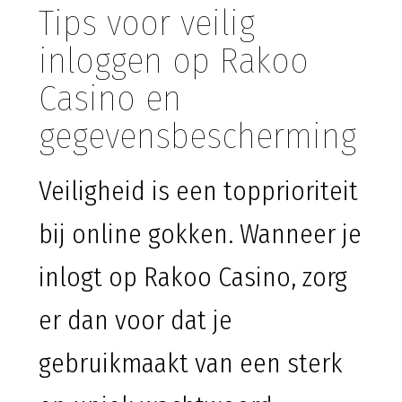
Tips voor veilig
inloggen op Rakoo
Casino en
gegevensbescherming
Veiligheid is een topprioriteit
bij online gokken. Wanneer je
inlogt op Rakoo Casino, zorg
er dan voor dat je
gebruikmaakt van een sterk