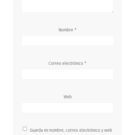
Nombre
*
Correo electrónico
*
Web
Guarda mi nombre, correo electrónico y web