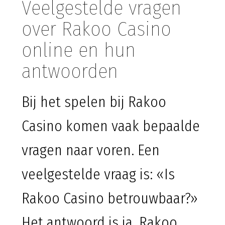
Veelgestelde vragen
over Rakoo Casino
online en hun
antwoorden
Bij het spelen bij Rakoo
Casino komen vaak bepaalde
vragen naar voren. Een
veelgestelde vraag is: «Is
Rakoo Casino betrouwbaar?»
Het antwoord is ja, Rakoo