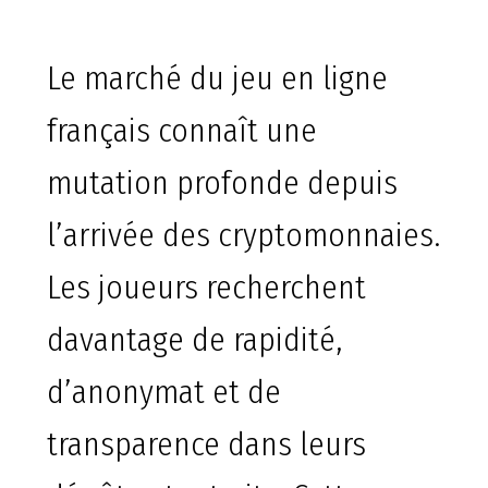
crypto en France »
Le marché du jeu en ligne
français connaît une
mutation profonde depuis
l’arrivée des cryptomonnaies.
Les joueurs recherchent
davantage de rapidité,
d’anonymat et de
transparence dans leurs