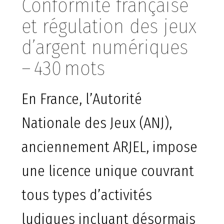
Conformité française
et régulation des jeux
d’argent numériques
– 430 mots
En France, l’Autorité
Nationale des Jeux (ANJ),
anciennement ARJEL, impose
une licence unique couvrant
tous types d’activités
ludiques incluant désormais