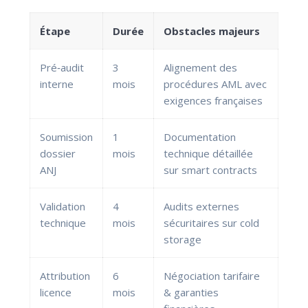
Étape
Durée
Obstacles majeurs
Pré‑audit
3
Alignement des
interne
mois
procédures AML avec
exigences françaises
Soumission
1
Documentation
dossier
mois
technique détaillée
ANJ
sur smart contracts
Validation
4
Audits externes
technique
mois
sécuritaires sur cold
storage
Attribution
6
Négociation tarifaire
licence
mois
& garanties