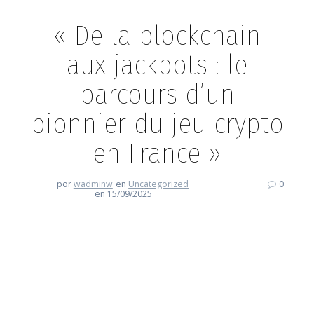
« De la blockchain
aux jackpots : le
parcours d’un
pionnier du jeu crypto
en France »
por
wadminw
en
Uncategorized
0
en 15/09/2025
« De la blockchain aux jackpots :
le parcours d’un pionnier du jeu