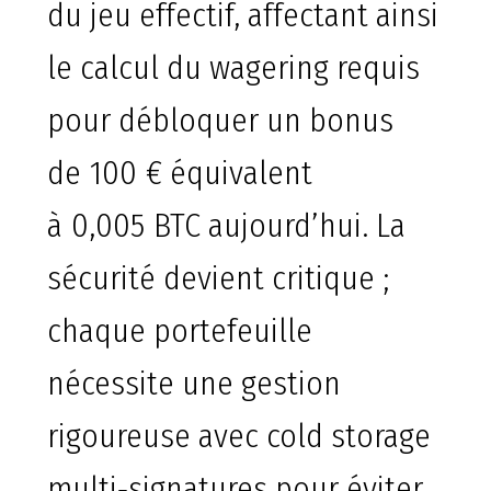
du jeu effectif, affectant ainsi
le calcul du wagering requis
pour débloquer un bonus
de 100 € équivalent
à 0,005 BTC aujourd’hui. La
sécurité devient critique ;
chaque portefeuille
nécessite une gestion
rigoureuse avec cold storage
multi‑signatures pour éviter