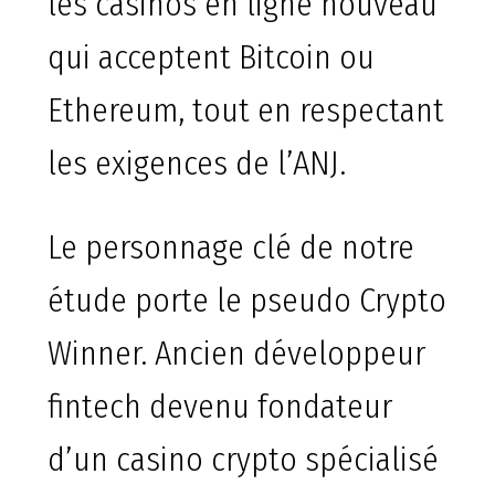
les casinos en ligne nouveau
qui acceptent Bitcoin ou
Ethereum, tout en respectant
les exigences de l’ANJ.
Le personnage clé de notre
étude porte le pseudo Crypto
Winner. Ancien développeur
fintech devenu fondateur
d’un casino crypto spécialisé