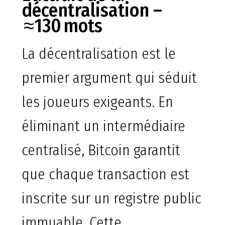
décentralisation –
≈130 mots
La décentralisation est le
premier argument qui séduit
les joueurs exigeants. En
éliminant un intermédiaire
centralisé, Bitcoin garantit
que chaque transaction est
inscrite sur un registre public
immuable. Cette