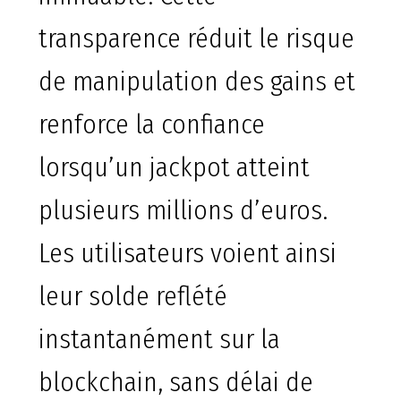
transparence réduit le risque
de manipulation des gains et
renforce la confiance
lorsqu’un jackpot atteint
plusieurs millions d’euros.
Les utilisateurs voient ainsi
leur solde reflété
instantanément sur la
blockchain, sans délai de