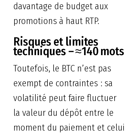
davantage de budget aux
promotions à haut RTP.
Risques et limites
techniques – ≈140 mots
Toutefois, le BTC n’est pas
exempt de contraintes : sa
volatilité peut faire fluctuer
la valeur du dépôt entre le
moment du paiement et celui