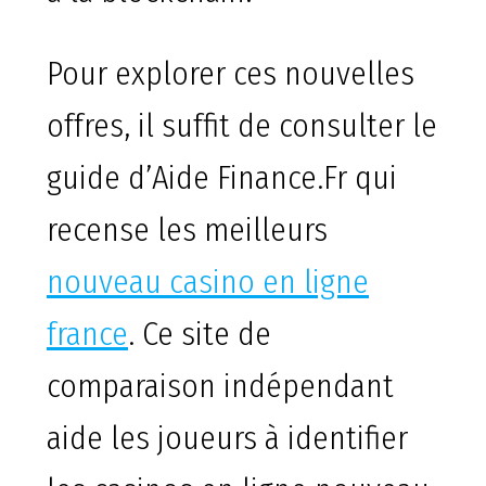
Pour explorer ces nouvelles
offres, il suffit de consulter le
guide d’Aide Finance.Fr qui
recense les meilleurs
nouveau casino en ligne
france
. Ce site de
comparaison indépendant
aide les joueurs à identifier