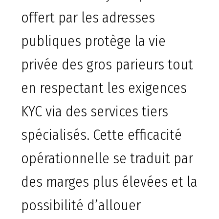
offert par les adresses
publiques protège la vie
privée des gros parieurs tout
en respectant les exigences
KYC via des services tiers
spécialisés. Cette efficacité
opérationnelle se traduit par
des marges plus élevées et la
possibilité d’allouer