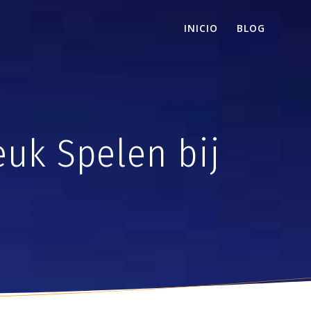
INICIO
BLOG
euk Spelen bij