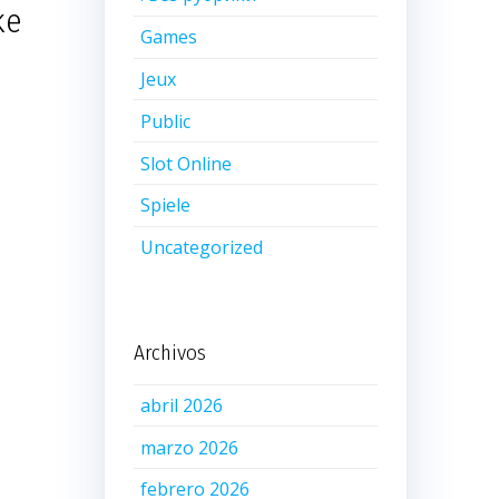
ke
Games
Jeux
Public
Slot Online
Spiele
Uncategorized
Archivos
abril 2026
marzo 2026
febrero 2026