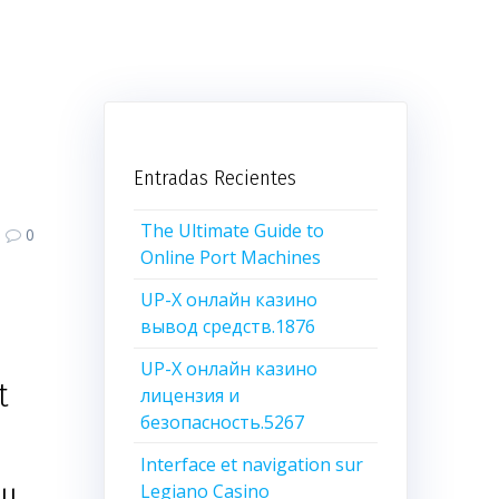
Entradas Recientes
The Ultimate Guide to
0
Online Port Machines
UP-X онлайн казино
вывод средств.1876
UP-X онлайн казино
t
лицензия и
безопасность.5267
Interface et navigation sur
Legiano Casino