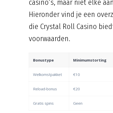
casino’s, maar niet elke aa
Hieronder vind je een over
die Crystal Roll Casino bied
voorwaarden.
Bonustype
Minimumstorting
Welkomstpakket
€10
Reload‑bonus
€20
Gratis spins
Geen