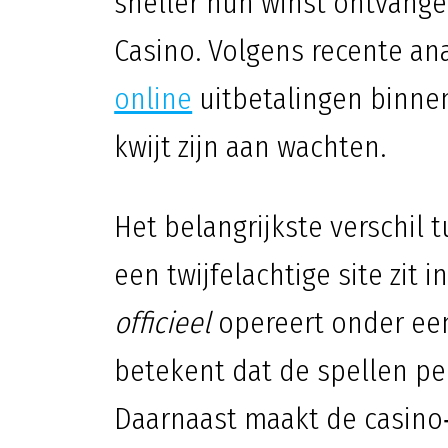
sneller hun winst ontvangen
Casino. Volgens recente an
online
uitbetalingen binnen
kwijt zijn aan wachten.
Het belangrijkste verschil
een twijfelachtige site zit i
officieel
opereert onder een
betekent dat de spellen pe
Daarnaast maakt de casino‑