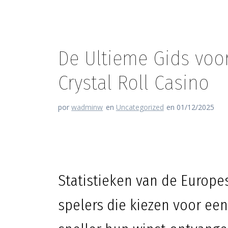
De Ultieme Gids voor
Crystal Roll Casino
por
wadminw
en
Uncategorized
en 01/12/2025
De Ultieme Gids voor Veilig en
Statistieken van de Europes
spelers die kiezen voor een