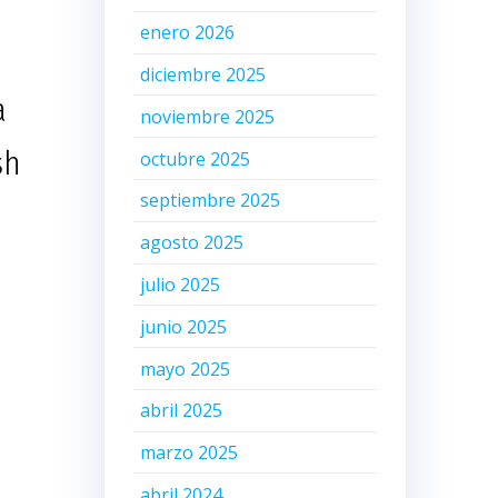
enero 2026
diciembre 2025
a
noviembre 2025
sh
octubre 2025
septiembre 2025
agosto 2025
julio 2025
junio 2025
mayo 2025
abril 2025
marzo 2025
abril 2024