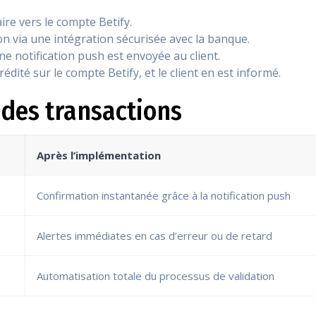
aire vers le compte Betify.
ion via une intégration sécurisée avec la banque.
ne notification push est envoyée au client.
dité sur le compte Betify, et le client en est informé.
 des transactions
Après l’implémentation
Confirmation instantanée grâce à la notification push
Alertes immédiates en cas d’erreur ou de retard
Automatisation totale du processus de validation