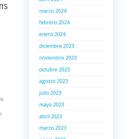
ons
marzo 2024
febrero 2024
enero 2024
diciembre 2023
noviembre 2023
octubre 2023
agosto 2023
julio 2023
es
mayo 2023
n
abril 2023
marzo 2023