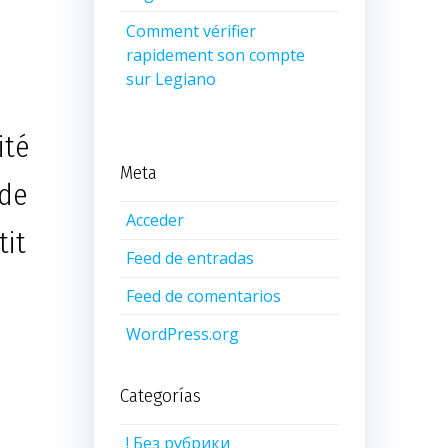
Comment vérifier
rapidement son compte
sur Legiano
ité
Meta
 de
Acceder
tit
Feed de entradas
Feed de comentarios
WordPress.org
Categorías
! Без рубрики