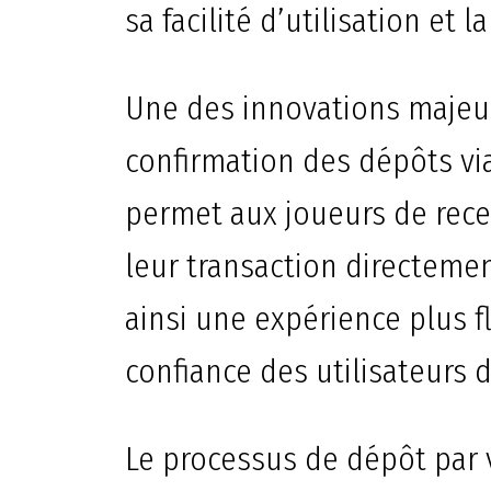
sa facilité d’utilisation et 
Une des innovations majeur
confirmation des dépôts via
permet aux joueurs de rece
leur transaction directement
ainsi une expérience plus f
confiance des utilisateurs
Le processus de dépôt par 