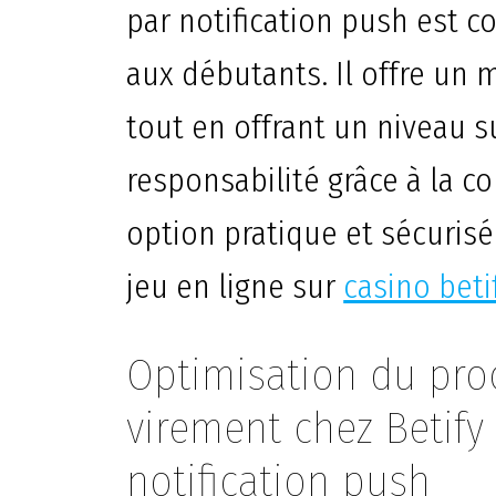
par notification push est 
aux débutants. Il offre un 
tout en offrant un niveau 
responsabilité grâce à la c
option pratique et sécuris
jeu en ligne sur
casino beti
Optimisation du pro
virement chez Betify
notification push