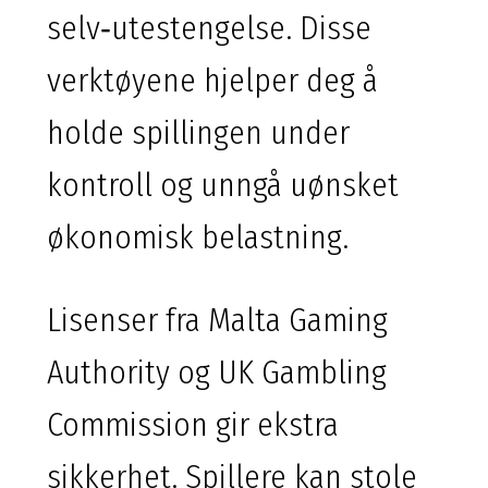
selv‑utestengelse. Disse
verktøyene hjelper deg å
holde spillingen under
kontroll og unngå uønsket
økonomisk belastning.
Lisenser fra Malta Gaming
Authority og UK Gambling
Commission gir ekstra
sikkerhet. Spillere kan stole