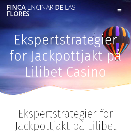
FINCA
ENCINAR
DE
LAS
FLORES
Ekspertstrategier
for Jackpottjakt på
Lilibet Casino
Ekspertstrategier for
Jackpottjakt på Lilibet