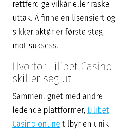
rettferdige vilkår eller raske
uttak. Å finne en lisensiert og
sikker aktør er første steg
mot suksess.
Hvorfor Lilibet Casino
skiller seg ut
Sammenlignet med andre
ledende plattformer,
Lilibet
Casino online
tilbyr en unik