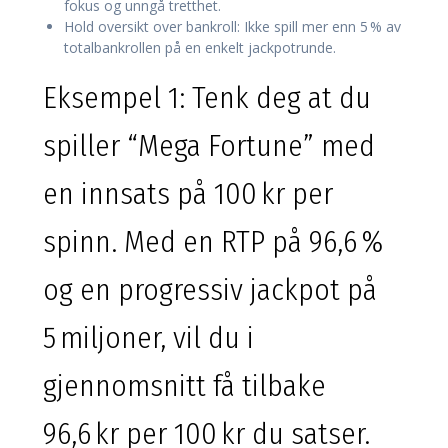
fokus og unngå tretthet.
Hold oversikt over bankroll: Ikke spill mer enn 5 % av
totalbankrollen på en enkelt jackpotrunde.
Eksempel 1: Tenk deg at du
spiller “Mega Fortune” med
en innsats på 100 kr per
spinn. Med en RTP på 96,6 %
og en progressiv jackpot på
5 miljoner, vil du i
gjennomsnitt få tilbake
96,6 kr per 100 kr du satser.