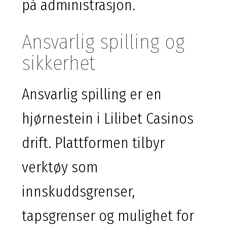
på administrasjon.
Ansvarlig spilling og
sikkerhet
Ansvarlig spilling er en
hjørnestein i Lilibet Casinos
drift. Plattformen tilbyr
verktøy som
innskuddsgrenser,
tapsgrenser og mulighet for