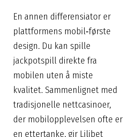
En annen differensiator er
plattformens mobil‑første
design. Du kan spille
jackpotspill direkte fra
mobilen uten å miste
kvalitet. Sammenlignet med
tradisjonelle nettcasinoer,
der mobilopplevelsen ofte er
en ettertanke, gir Lilibet