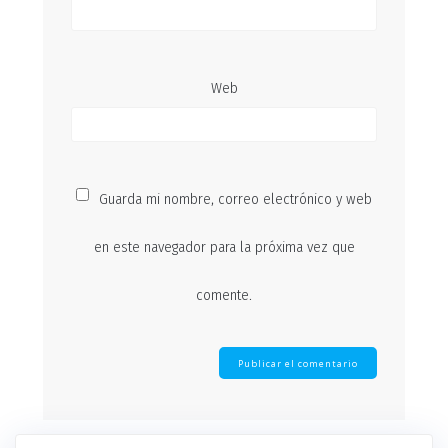
Web
Guarda mi nombre, correo electrónico y web
en este navegador para la próxima vez que
comente.