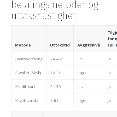
betalingsmetoder og
uttakshastighet
Tilg
for 
Metode
Uttakstid
Avgiftsnivå
spill
Bankoverføring
24‑48 t
Lav
Ja
E‑wallet (Skrill)
12‑24 t
Ingen
Ja
Kredittkort
24‑36 t
Lav
Ja
Kryptovaluta
1‑6 t
Ingen
Ja