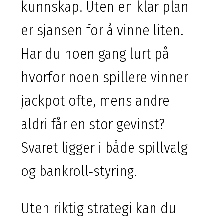
kunnskap. Uten en klar plan
er sjansen for å vinne liten.
Har du noen gang lurt på
hvorfor noen spillere vinner
jackpot ofte, mens andre
aldri får en stor gevinst?
Svaret ligger i både spillvalg
og bankroll‑styring.
Uten riktig strategi kan du