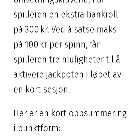
spilleren en ekstra bankroll
på 300 kr. Ved å satse maks
på 100 kr per spinn, får
spilleren tre muligheter til å
aktivere jackpoten i løpet av
en kort sesjon.
Her er en kort oppsummering
i punktform: