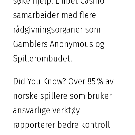
søke hjelp. Lilibet Casino
samarbeider med flere
rådgivningsorganer som
Gamblers Anonymous og
Spillerombudet.
Did You Know? Over 85 % av
norske spillere som bruker
ansvarlige verktøy
rapporterer bedre kontroll