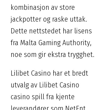
kombinasjon av store
jackpotter og raske uttak.
Dette nettstedet har lisens
fra Malta Gaming Authority,
noe som gir ekstra trygghet.
Lilibet Casino har et bredt
utvalg av Lilibet Casino
casino spill fra kjente
leverandører som NetEnt,