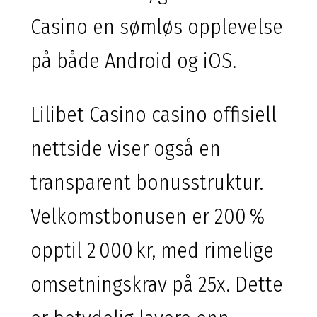
Casino en sømløs opplevelse
på både Android og iOS.
Lilibet Casino casino offisiell
nettside viser også en
transparent bonusstruktur.
Velkomstbonusen er 200 %
opptil 2 000 kr, med rimelige
omsetningskrav på 25x. Dette