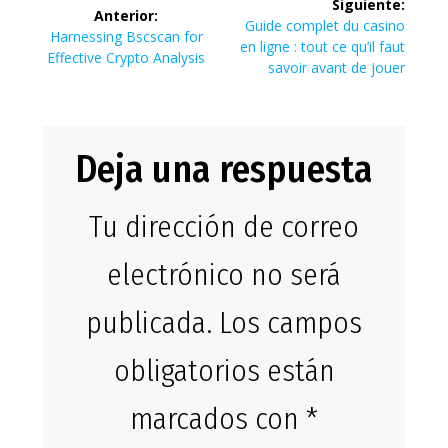
Siguiente:
Anterior:
de
Siguiente
Guide complet du casino
Entrada
Harnessing Bscscan for
entrada:
en ligne : tout ce qu’il faut
anterior:
Effective Crypto Analysis
entradas
savoir avant de jouer
Deja una respuesta
Tu dirección de correo
electrónico no será
publicada.
Los campos
obligatorios están
marcados con
*