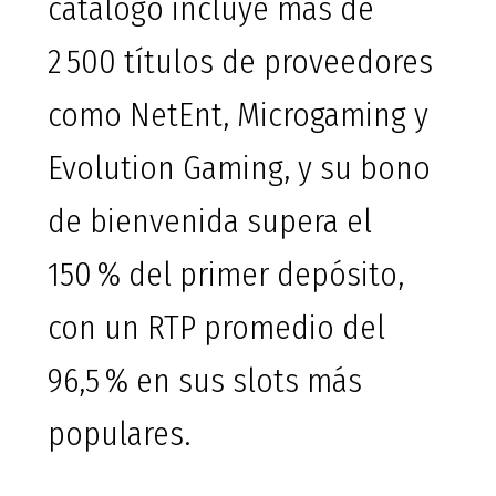
catálogo incluye más de
2 500 títulos de proveedores
como NetEnt, Microgaming y
Evolution Gaming, y su bono
de bienvenida supera el
150 % del primer depósito,
con un RTP promedio del
96,5 % en sus slots más
populares.