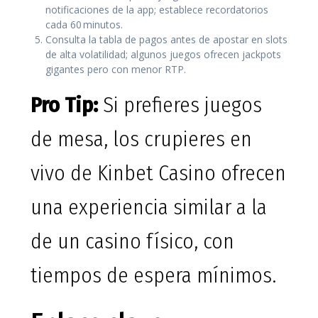
notificaciones de la app; establece recordatorios
cada 60 minutos.
Consulta la tabla de pagos antes de apostar en slots
de alta volatilidad; algunos juegos ofrecen jackpots
gigantes pero con menor RTP.
Pro Tip:
Si prefieres juegos
de mesa, los crupieres en
vivo de Kinbet Casino ofrecen
una experiencia similar a la
de un casino físico, con
tiempos de espera mínimos.