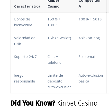
Kinbet
Competidor
Característica
Casino
A
Bonos de
150 % +
100 % + 50 FS
bienvenida
100 FS
Velocidad de
18 h (e‑wallet)
48 h (tarjeta)
retiro
Soporte 24/7
Chat +
Solo email
teléfono
Juego
Límite de
Auto‑exclusión
responsable
depósito,
básica
auto‑exclusión
Did You Know?
Kinbet Casino