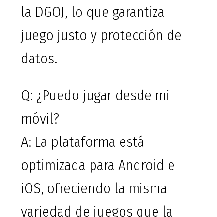
la DGOJ, lo que garantiza
juego justo y protección de
datos.
Q: ¿Puedo jugar desde mi
móvil?
A: La plataforma está
optimizada para Android e
iOS, ofreciendo la misma
variedad de juegos que la