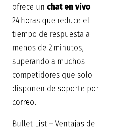
ofrece un
chat en vivo
24 horas que reduce el
tiempo de respuesta a
menos de 2 minutos,
superando a muchos
competidores que solo
disponen de soporte por
correo.
Bullet List – Ventajas de