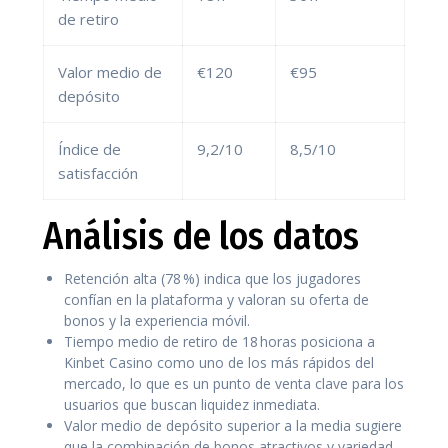
de retiro
Valor medio de
€120
€95
depósito
Índice de
9,2/10
8,5/10
satisfacción
Análisis de los datos
Retención alta (78 %) indica que los jugadores
confían en la plataforma y valoran su oferta de
bonos y la experiencia móvil.
Tiempo medio de retiro de 18 horas posiciona a
Kinbet Casino como uno de los más rápidos del
mercado, lo que es un punto de venta clave para los
usuarios que buscan liquidez inmediata.
Valor medio de depósito superior a la media sugiere
que la combinación de bonos atractivos y variedad