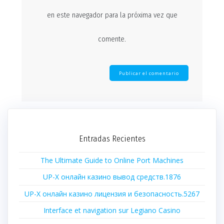
en este navegador para la próxima vez que
comente.
Entradas Recientes
The Ultimate Guide to Online Port Machines
UP-X онлайн казино вывод средств.1876
UP-X онлайн казино лицензия и безопасность.5267
Interface et navigation sur Legiano Casino