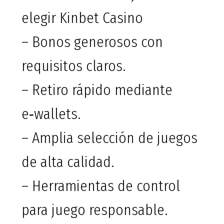
elegir Kinbet Casino
– Bonos generosos con
requisitos claros.
– Retiro rápido mediante
e‑wallets.
– Amplia selección de juegos
de alta calidad.
– Herramientas de control
para juego responsable.