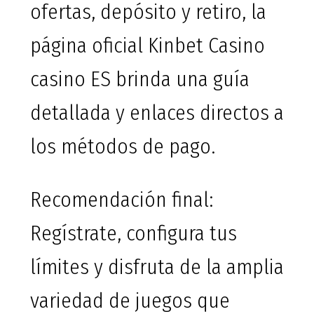
ofertas, depósito y retiro, la
página oficial Kinbet Casino
casino ES brinda una guía
detallada y enlaces directos a
los métodos de pago.
Recomendación final:
Regístrate, configura tus
límites y disfruta de la amplia
variedad de juegos que