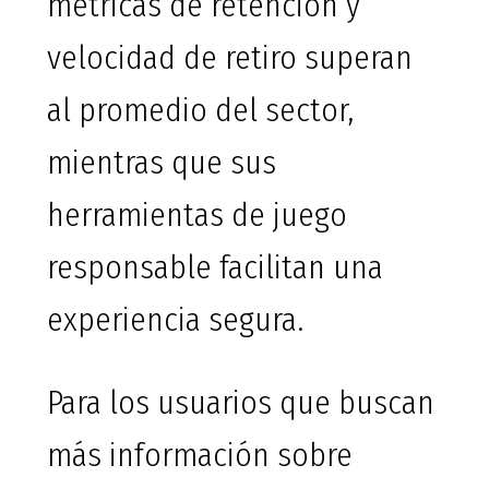
métricas de retención y
velocidad de retiro superan
al promedio del sector,
mientras que sus
herramientas de juego
responsable facilitan una
experiencia segura.
Para los usuarios que buscan
más información sobre