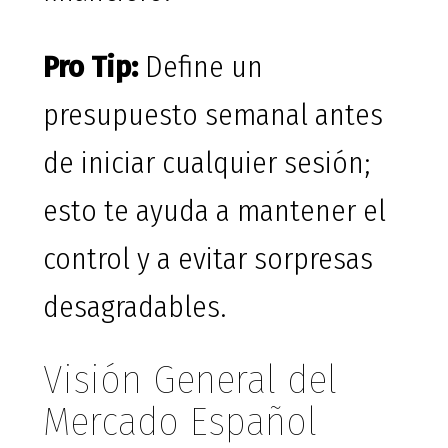
Pro Tip:
Define un
presupuesto semanal antes
de iniciar cualquier sesión;
esto te ayuda a mantener el
control y a evitar sorpresas
desagradables.
Visión General del
Mercado Español