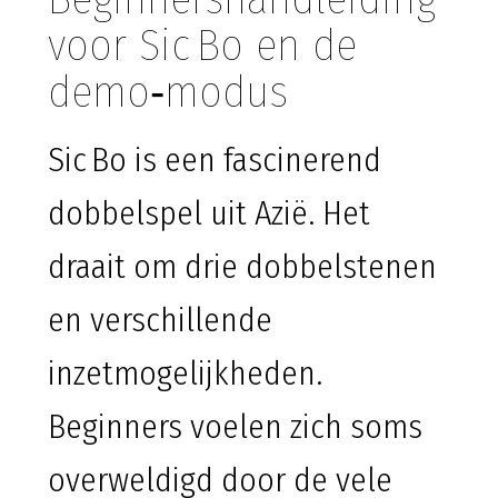
voor Sic Bo en de
demo‑modus
Sic Bo is een fascinerend
dobbelspel uit Azië. Het
draait om drie dobbelstenen
en verschillende
inzetmogelijkheden.
Beginners voelen zich soms
overweldigd door de vele