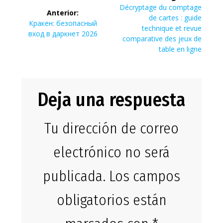
de
Siguiente
Décryptage du comptage
Anterior:
entrada:
de cartes : guide
Entrada
Кракен: безопасный
entradas
technique et revue
anterior:
вход в даркнет 2026
comparative des jeux de
table en ligne
Deja una respuesta
Tu dirección de correo
electrónico no será
publicada.
Los campos
obligatorios están