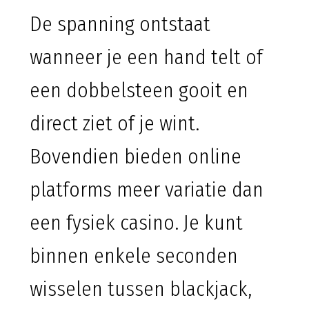
De spanning ontstaat
wanneer je een hand telt of
een dobbelsteen gooit en
direct ziet of je wint.
Bovendien bieden online
platforms meer variatie dan
een fysiek casino. Je kunt
binnen enkele seconden
wisselen tussen blackjack,