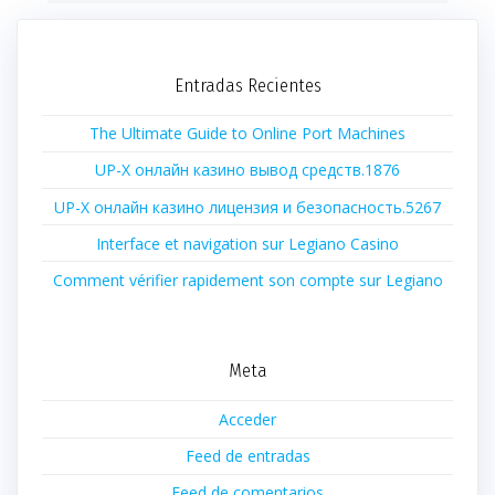
Entradas Recientes
The Ultimate Guide to Online Port Machines
UP-X онлайн казино вывод средств.1876
UP-X онлайн казино лицензия и безопасность.5267
Interface et navigation sur Legiano Casino
Comment vérifier rapidement son compte sur Legiano
Meta
Acceder
Feed de entradas
Feed de comentarios