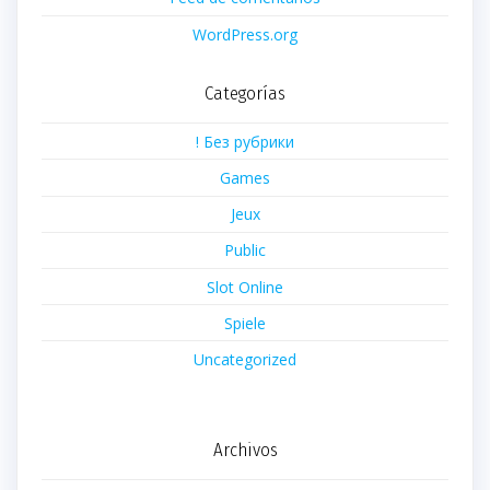
WordPress.org
Categorías
! Без рубрики
Games
Jeux
Public
Slot Online
Spiele
Uncategorized
Archivos