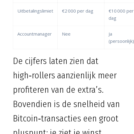
Uitbetalingslimiet
€2 000 per dag
€10 000 per
dag
Accountmanager
Nee
Ja
(persoonlijk)
De cijfers laten zien dat
high‑rollers aanzienlijk meer
profiteren van de extra’s.
Bovendien is de snelheid van
Bitcoin‑transacties een groot
pluspunt: je ziet je winst