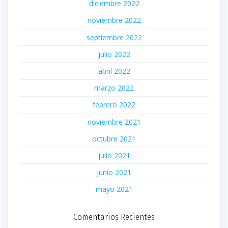
diciembre 2022
noviembre 2022
septiembre 2022
julio 2022
abril 2022
marzo 2022
febrero 2022
noviembre 2021
octubre 2021
julio 2021
junio 2021
mayo 2021
Comentarios Recientes