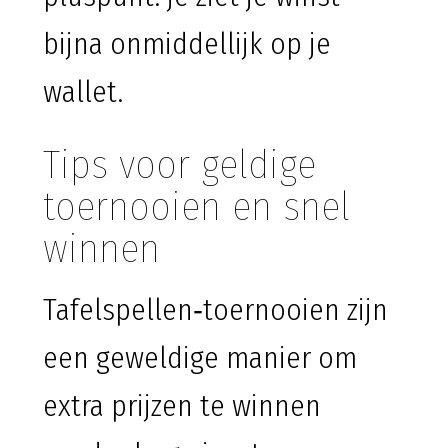
bijna onmiddellijk op je
wallet.
Tips voor geldige
toernooien en snel
winnen
Tafelspellen‑toernooien zijn
een geweldige manier om
extra prijzen te winnen