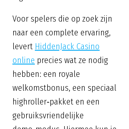
Voor spelers die op zoek zijn
naar een complete ervaring,
levert
HiddenJack Casino
online
precies wat ze nodig
hebben: een royale
welkomstbonus, een speciaal
highroller‑pakket en een
gebruiksvriendelijke