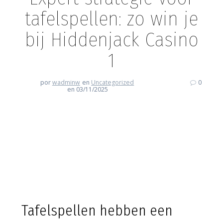
tafelspellen: zo win je
bij Hiddenjack Casino
1
por
wadminw
en
Uncategorized
0
en 03/11/2025
Expert strategie voor
tafelspellen: zo win je bij
Hiddenjack Casino 1
Tafelspellen hebben een