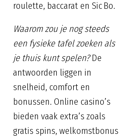
roulette, baccarat en Sic Bo.
Waarom zou je nog steeds
een fysieke tafel zoeken als
je thuis kunt spelen?
De
antwoorden liggen in
snelheid, comfort en
bonussen. Online casino’s
bieden vaak extra’s zoals
gratis spins, welkomstbonus