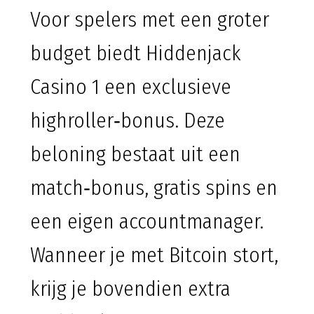
Voor spelers met een groter
budget biedt Hiddenjack
Casino 1 een exclusieve
highroller‑bonus. Deze
beloning bestaat uit een
match‑bonus, gratis spins en
een eigen accountmanager.
Wanneer je met Bitcoin stort,
krijg je bovendien extra