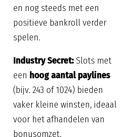
en nog steeds met een
positieve bankroll verder
spelen.
Industry Secret:
Slots met
een
hoog aantal paylines
(bijv. 243 of 1024) bieden
vaker kleine winsten, ideaal
voor het afhandelen van
bonusomzet.