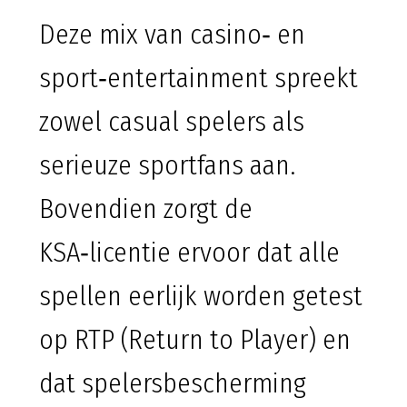
Deze mix van casino‑ en
sport‑entertainment spreekt
zowel casual spelers als
serieuze sportfans aan.
Bovendien zorgt de
KSA‑licentie ervoor dat alle
spellen eerlijk worden getest
op RTP (Return to Player) en
dat spelersbescherming