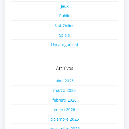
Jeux
Public
Slot Online
Spiele
Uncategorized
Archivos
abril 2026
marzo 2026
febrero 2026
enero 2026
diciembre 2025
noviembre 2025