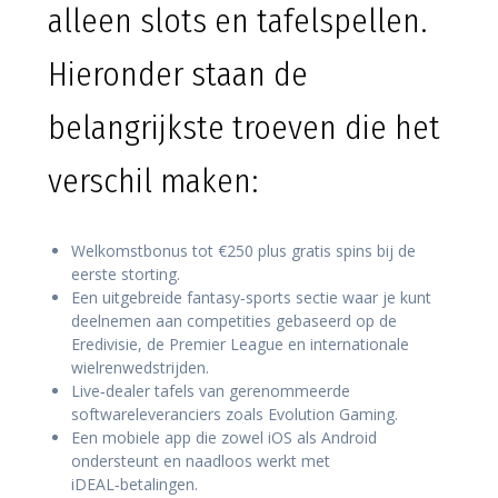
alleen slots en tafelspellen.
Hieronder staan de
belangrijkste troeven die het
verschil maken:
Welkomstbonus tot €250 plus gratis spins bij de
eerste storting.
Een uitgebreide fantasy‑sports sectie waar je kunt
deelnemen aan competities gebaseerd op de
Eredivisie, de Premier League en internationale
wielrenwedstrijden.
Live‑dealer tafels van gerenommeerde
softwareleveranciers zoals Evolution Gaming.
Een mobiele app die zowel iOS als Android
ondersteunt en naadloos werkt met
iDEAL‑betalingen.