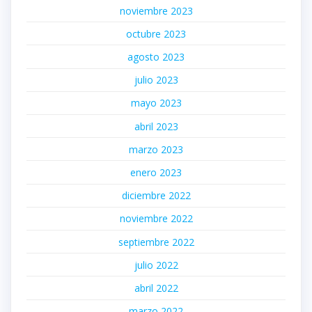
noviembre 2023
octubre 2023
agosto 2023
julio 2023
mayo 2023
abril 2023
marzo 2023
enero 2023
diciembre 2022
noviembre 2022
septiembre 2022
julio 2022
abril 2022
marzo 2022