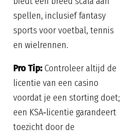
biedt een breed scala aan
spellen, inclusief fantasy
sports voor voetbal, tennis
en wielrennen.
Pro Tip:
Controleer altijd de
licentie van een casino
voordat je een storting doet;
een KSA‑licentie garandeert
toezicht door de