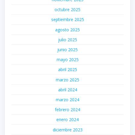
octubre 2025
septiembre 2025
agosto 2025
julio 2025
junio 2025
mayo 2025
abril 2025
marzo 2025
abril 2024
marzo 2024
febrero 2024
enero 2024
diciembre 2023