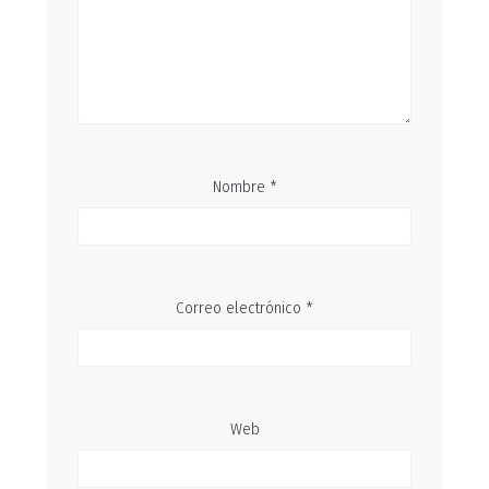
Nombre
*
Correo electrónico
*
Web