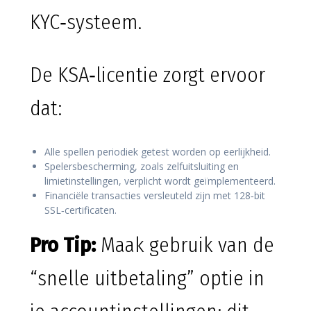
KYC‑systeem.
De KSA‑licentie zorgt ervoor
dat:
Alle spellen periodiek getest worden op eerlijkheid.
Spelersbescherming, zoals zelfuitsluiting en
limietinstellingen, verplicht wordt geïmplementeerd.
Financiële transacties versleuteld zijn met 128‑bit
SSL‑certificaten.
Pro Tip:
Maak gebruik van de
“snelle uitbetaling” optie in