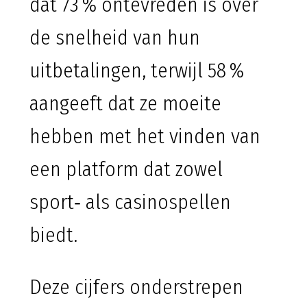
dat 73 % ontevreden is over
de snelheid van hun
uitbetalingen, terwijl 58 %
aangeeft dat ze moeite
hebben met het vinden van
een platform dat zowel
sport‑ als casinospellen
biedt.
Deze cijfers onderstrepen