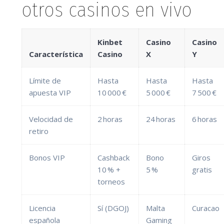
otros casinos en vivo
Kinbet
Casino
Casino
Característica
Casino
X
Y
Límite de
Hasta
Hasta
Hasta
apuesta VIP
10 000 €
5 000 €
7 500 €
Velocidad de
2 horas
24 horas
6 horas
retiro
Bonos VIP
Cashback
Bono
Giros
10 % +
5 %
gratis
torneos
Licencia
Sí (DGOJ)
Malta
Curacao
española
Gaming