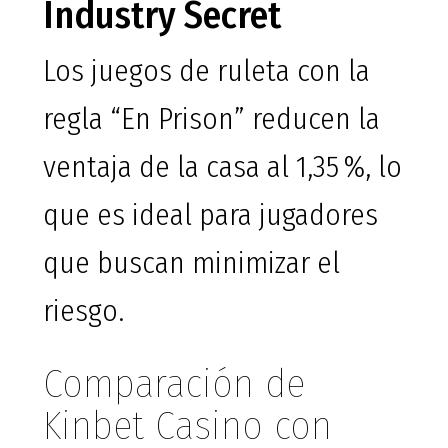
Industry Secret
Los juegos de ruleta con la
regla “En Prison” reducen la
ventaja de la casa al 1,35 %, lo
que es ideal para jugadores
que buscan minimizar el
riesgo.
Comparación de
Kinbet Casino con