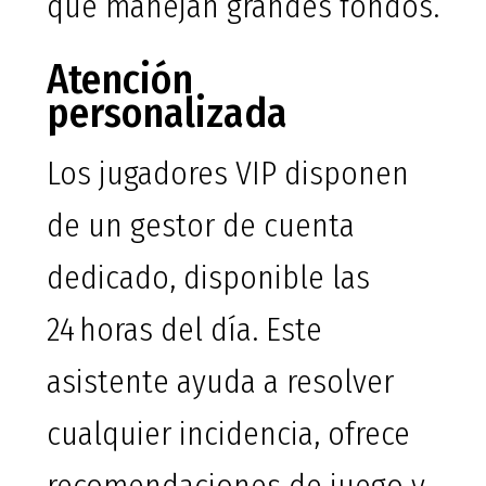
que manejan grandes fondos.
Atención
personalizada
Los jugadores VIP disponen
de un gestor de cuenta
dedicado, disponible las
24 horas del día. Este
asistente ayuda a resolver
cualquier incidencia, ofrece