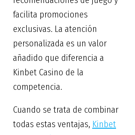
recomendaciones de juego y
facilita promociones
exclusivas. La atención
personalizada es un valor
añadido que diferencia a
Kinbet Casino de la
competencia.
Cuando se trata de combinar
todas estas ventajas,
Kinbet