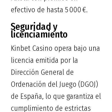
efectivo de hasta 5 000 €.
Seguridad y
licenciamiento
Kinbet Casino opera bajo una
licencia emitida por la
Dirección General de
Ordenación del Juego (DGOJ)
de España, lo que garantiza el
cumplimiento de estrictas