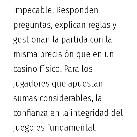
impecable. Responden
preguntas, explican reglas y
gestionan la partida con la
misma precisión que en un
casino físico. Para los
jugadores que apuestan
sumas considerables, la
confianza en la integridad del
juego es fundamental.