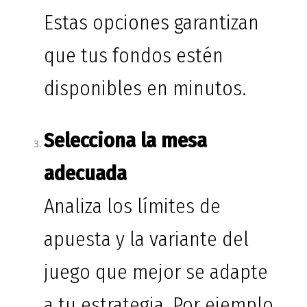
Estas opciones garantizan
que tus fondos estén
disponibles en minutos.
Selecciona la mesa
adecuada
Analiza los límites de
apuesta y la variante del
juego que mejor se adapte
a tu estrategia. Por ejemplo,