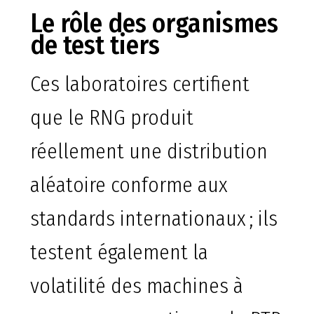
Le rôle des organismes
de test tiers
Ces laboratoires certifient
que le RNG produit
réellement une distribution
aléatoire conforme aux
standards internationaux ; ils
testent également la
volatilité des machines à