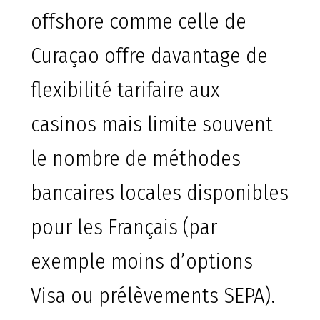
offshore comme celle de
Curaçao offre davantage de
flexibilité tarifaire aux
casinos mais limite souvent
le nombre de méthodes
bancaires locales disponibles
pour les Français (par
exemple moins d’options
Visa ou prélèvements SEPA).