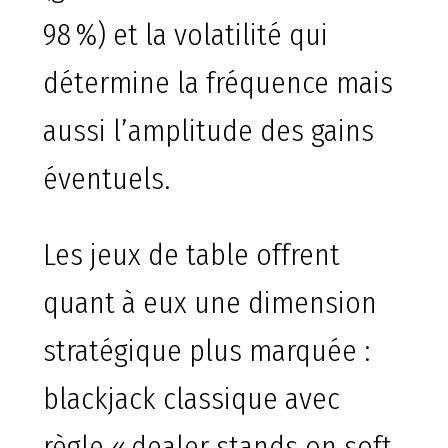
98 %) et la volatilité qui
détermine la fréquence mais
aussi l’amplitude des gains
éventuels.
Les jeux de table offrent
quant à eux une dimension
stratégique plus marquée :
blackjack classique avec
règle « dealer stands on soft