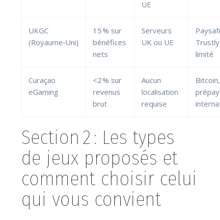
UE
UKGC
15 % sur
Serveurs
Paysaf
(Royaume‑Uni)
bénéfices
UK ou UE
Trustly
nets
limité
Curaçao
<2 % sur
Aucun
Bitcoin
eGaming
revenus
localisation
prépay
brut
requise
interna
Section 2 : Les types
de jeux proposés et
comment choisir celui
qui vous convient