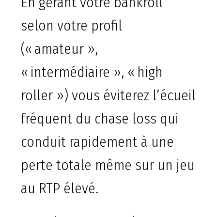
En gérant votre bankroll
selon votre profil
(« amateur »,
« intermédiaire », « high
roller ») vous éviterez l’écueil
fréquent du chase loss qui
conduit rapidement à une
perte totale même sur un jeu
au RTP élevé.