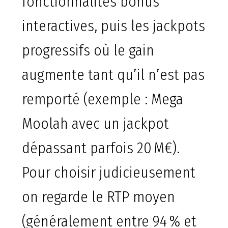
fonctionnalités bonus
interactives, puis les jackpots
progressifs où le gain
augmente tant qu’il n’est pas
remporté (exemple : Mega
Moolah avec un jackpot
dépassant parfois 20 M€).
Pour choisir judicieusement
on regarde le RTP moyen
(généralement entre 94 % et