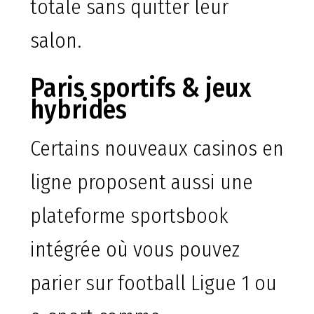
totale sans quitter leur
salon.
Paris sportifs & jeux
hybrides
Certains nouveaux casinos en
ligne proposent aussi une
plateforme sportsbook
intégrée où vous pouvez
parier sur football Ligue 1 ou