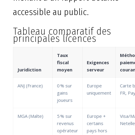
accessible au public.
Tableau comparatif des
principales licences
Taux
Métho
fiscal
Exigences
paiem
Juridiction
moyen
serveur
coura
ANJ (France)
0 % sur
Europe
Carte b
gains
uniquement
FR, PayP
joueurs
MGA (Malte)
5 % sur
Europe +
Visa/M
revenus
certains
Netelle
opérateur
pays hors