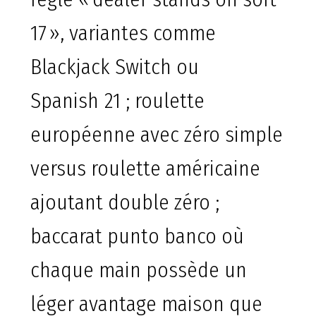
17 », variantes comme
Blackjack Switch ou
Spanish 21 ; roulette
européenne avec zéro simple
versus roulette américaine
ajoutant double zéro ;
baccarat punto banco où
chaque main possède un
léger avantage maison que