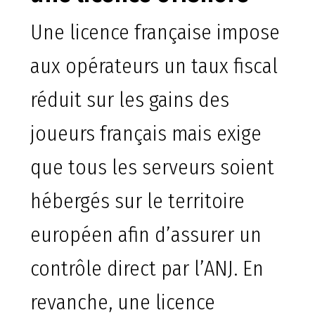
Une licence française impose
aux opérateurs un taux fiscal
réduit sur les gains des
joueurs français mais exige
que tous les serveurs soient
hébergés sur le territoire
européen afin d’assurer un
contrôle direct par l’ANJ. En
revanche, une licence