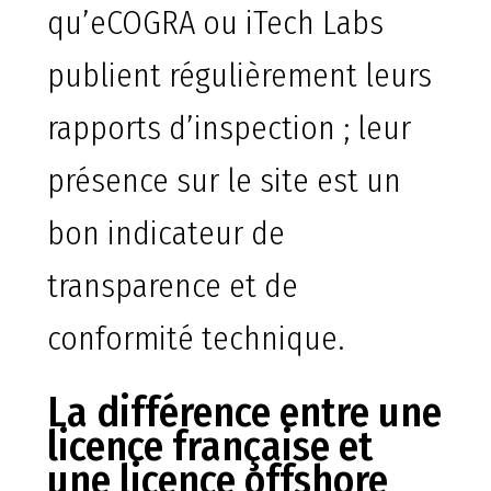
qu’eCOGRA ou iTech Labs
publient régulièrement leurs
rapports d’inspection ; leur
présence sur le site est un
bon indicateur de
transparence et de
conformité technique.
La différence entre une
licence française et
une licence offshore