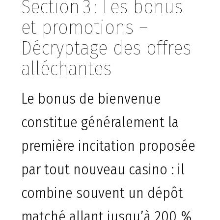
Section 3 : Les bonus
et promotions –
Décryptage des offres
alléchantes
Le bonus de bienvenue
constitue généralement la
première incitation proposée
par tout nouveau casino : il
combine souvent un dépôt
matché allant jusqu’à 200 %