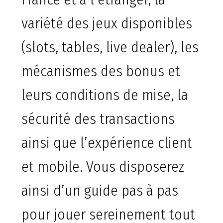
variété des jeux disponibles
(slots, tables, live dealer), les
mécanismes des bonus et
leurs conditions de mise, la
sécurité des transactions
ainsi que l’expérience client
et mobile. Vous disposerez
ainsi d’un guide pas à pas
pour jouer sereinement tout