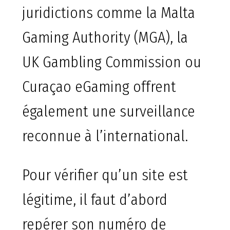
juridictions comme la Malta
Gaming Authority (MGA), la
UK Gambling Commission ou
Curaçao eGaming offrent
également une surveillance
reconnue à l’international.
Pour vérifier qu’un site est
légitime, il faut d’abord
repérer son numéro de