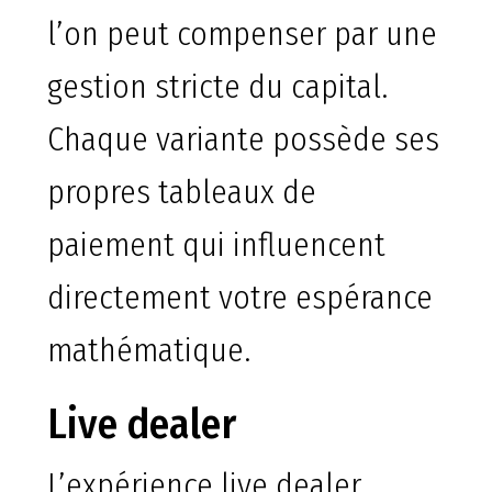
l’on peut compenser par une
gestion stricte du capital.
Chaque variante possède ses
propres tableaux de
paiement qui influencent
directement votre espérance
mathématique.​
Live dealer
L’expérience live dealer