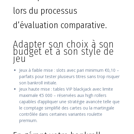
lors du processus
d’évaluation comparative.
Adapter son choix à son
budget et à son style de
jeu
Jeux à faible mise : slots avec pari minimum €0,10 –
parfaits pour tester plusieurs titres sans trop risquer
son bankroll initiale.
Jeux haute mise : tables VIP blackjack avec limite
maximale €5 000 – réservées aux high rollers
capables d’appliquer une stratégie avancée telle que
le comptage simplifié des cartes ou la martingale
contrôlée dans certaines variantes roulette
premium.