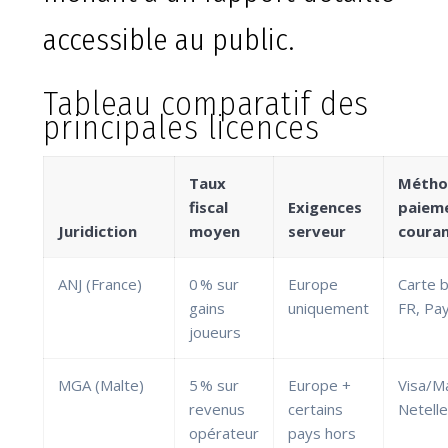
accessible au public.
Tableau comparatif des
principales licences
Taux
Métho
fiscal
Exigences
paiem
Juridiction
moyen
serveur
coura
ANJ (France)
0 % sur
Europe
Carte b
gains
uniquement
FR, PayP
joueurs
MGA (Malte)
5 % sur
Europe +
Visa/M
revenus
certains
Netelle
opérateur
pays hors