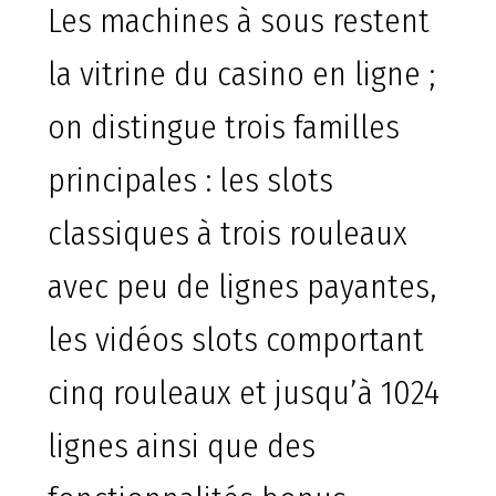
Les machines à sous restent
la vitrine du casino en ligne ;
on distingue trois familles
principales : les slots
classiques à trois rouleaux
avec peu de lignes payantes,
les vidéos slots comportant
cinq rouleaux et jusqu’à 1024
lignes ainsi que des