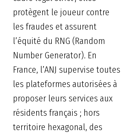
protègent le joueur contre
les fraudes et assurent
l’équité du RNG (Random
Number Generator). En
France, l’ANJ supervise toutes
les plateformes autorisées à
proposer leurs services aux
résidents français ; hors
territoire hexagonal, des