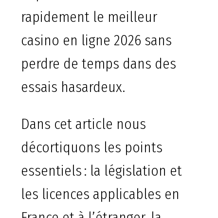
rapidement le meilleur
casino en ligne 2026 sans
perdre de temps dans des
essais hasardeux.
Dans cet article nous
décortiquons les points
essentiels : la législation et
les licences applicables en
France et à l’étranger, la