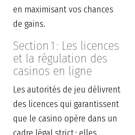
en maximisant vos chances
de gains.
Section 1 : Les licences
et la régulation des
casinos en ligne
Les autorités de jeu délivrent
des licences qui garantissent
que le casino opère dans un
cadre légal strict ; elles