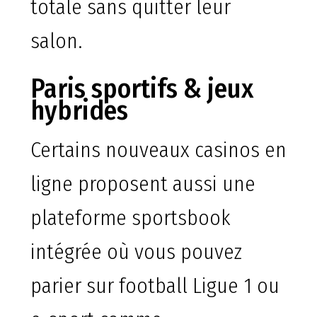
totale sans quitter leur
salon.
Paris sportifs & jeux
hybrides
Certains nouveaux casinos en
ligne proposent aussi une
plateforme sportsbook
intégrée où vous pouvez
parier sur football Ligue 1 ou