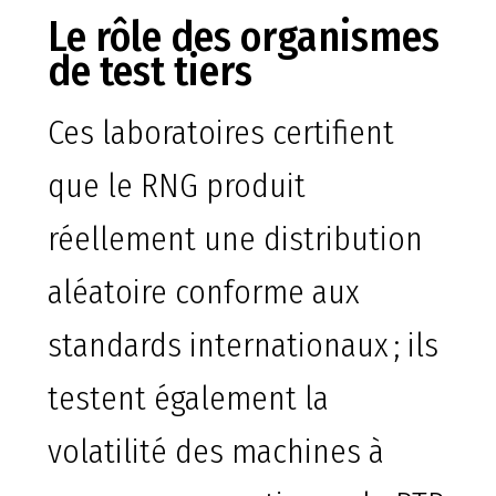
Le rôle des organismes
de test tiers
Ces laboratoires certifient
que le RNG produit
réellement une distribution
aléatoire conforme aux
standards internationaux ; ils
testent également la
volatilité des machines à