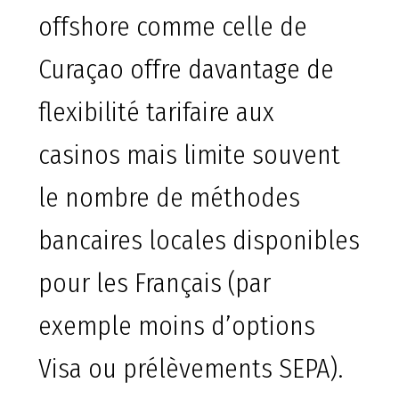
offshore comme celle de
Curaçao offre davantage de
flexibilité tarifaire aux
casinos mais limite souvent
le nombre de méthodes
bancaires locales disponibles
pour les Français (par
exemple moins d’options
Visa ou prélèvements SEPA).