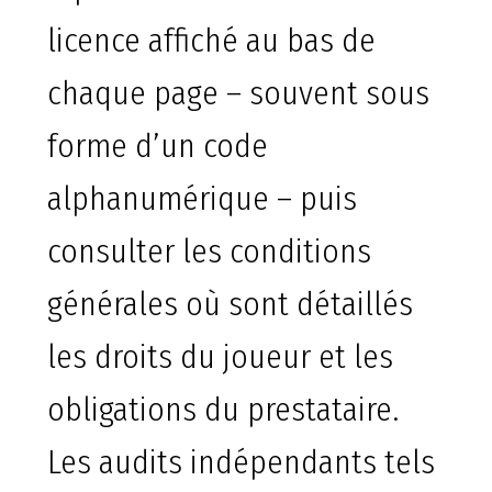
licence affiché au bas de
chaque page – souvent sous
forme d’un code
alphanumérique – puis
consulter les conditions
générales où sont détaillés
les droits du joueur et les
obligations du prestataire.
Les audits indépendants tels