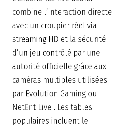
combine l’interaction directe
avec un croupier réel via
streaming HD et la sécurité
d’un jeu contrôlé par une
autorité officielle grâce aux
caméras multiples utilisées
par Evolution Gaming ou
NetEnt Live . Les tables
populaires incluent le