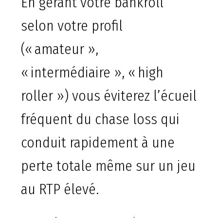
En gérant votre bankroll
selon votre profil
(« amateur »,
« intermédiaire », « high
roller ») vous éviterez l’écueil
fréquent du chase loss qui
conduit rapidement à une
perte totale même sur un jeu
au RTP élevé.