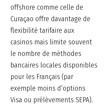
offshore comme celle de
Curaçao offre davantage de
flexibilité tarifaire aux
casinos mais limite souvent
le nombre de méthodes
bancaires locales disponibles
pour les Français (par
exemple moins d’options
Visa ou prélèvements SEPA).