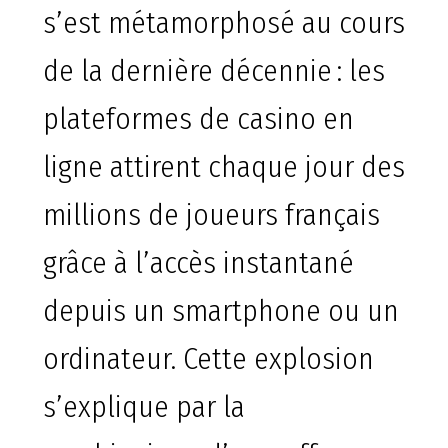
s’est métamorphosé au cours
de la dernière décennie : les
plateformes de casino en
ligne attirent chaque jour des
millions de joueurs français
grâce à l’accès instantané
depuis un smartphone ou un
ordinateur. Cette explosion
s’explique par la