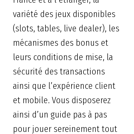
variété des jeux disponibles
(slots, tables, live dealer), les
mécanismes des bonus et
leurs conditions de mise, la
sécurité des transactions
ainsi que l’expérience client
et mobile. Vous disposerez
ainsi d’un guide pas à pas
pour jouer sereinement tout