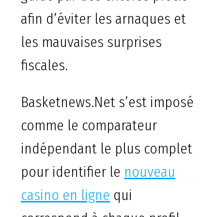
afin d’éviter les arnaques et
les mauvaises surprises
fiscales.
Basketnews.Net s’est imposé
comme le comparateur
indépendant le plus complet
pour identifier le
nouveau
casino en ligne
qui