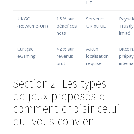
UE
UKGC
15 % sur
Serveurs
Paysaf
(Royaume‑Uni)
bénéfices
UK ou UE
Trustly
nets
limité
Curaçao
<2 % sur
Aucun
Bitcoin
eGaming
revenus
localisation
prépay
brut
requise
interna
Section 2 : Les types
de jeux proposés et
comment choisir celui
qui vous convient