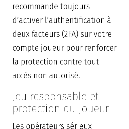
recommande toujours
d’activer l’authentification à
deux facteurs (2FA) sur votre
compte joueur pour renforcer
la protection contre tout
accès non autorisé.
Jeu responsable et
protection du joueur
Les opérateurs sérieux