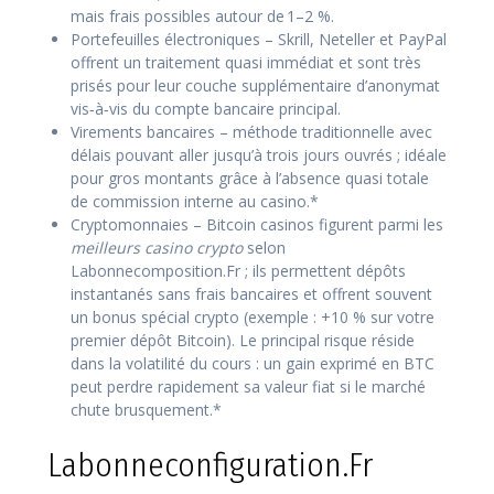
mais frais possibles autour de 1–2 %.
Portefeuilles électroniques – Skrill, Neteller et PayPal
offrent un traitement quasi immédiat et sont très
prisés pour leur couche supplémentaire d’anonymat
vis‑à‑vis du compte bancaire principal.
Virements bancaires – méthode traditionnelle avec
délais pouvant aller jusqu’à trois jours ouvrés ; idéale
pour gros montants grâce à l’absence quasi totale
de commission interne au casino.*
Cryptomonnaies – Bitcoin casinos figurent parmi les
meilleurs casino crypto
selon
Labonnecomposition.Fr ; ils permettent dépôts
instantanés sans frais bancaires et offrent souvent
un bonus spécial crypto (exemple : +10 % sur votre
premier dépôt Bitcoin). Le principal risque réside
dans la volatilité du cours : un gain exprimé en BTC
peut perdre rapidement sa valeur fiat si le marché
chute brusquement.*
Labonneconfiguration.Fr