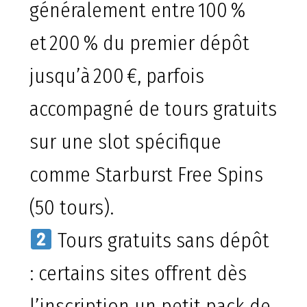
généralement entre 100 %
et 200 % du premier dépôt
jusqu’à 200 €, parfois
accompagné de tours gratuits
sur une slot spécifique
comme Starburst Free Spins
(50 tours).
Tours gratuits sans dépôt
: certains sites offrent dès
l’inscription un petit pack de