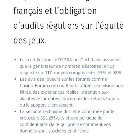
français et l’obligation
d’audits réguliers sur l’équité
des jeux.
Les certifications eCOGRA ou iTech Labs assurent
que le générateur de nombres aléatoires (RNG)
respecte un RTP moyen compris entre 95 % et 98 %.
Les avis des joueurs sur les forums comme
Casino‑Forum.com ou Reddit offrent une vision non
filtrée des expériences réelles : attention aux
plaintes récurrentes concernant les retraits tardifs
ou le support client absent.
La sécurité technique doit être confirmée par le
protocole SSL 256‑bits et une politique de
confidentialité claire qui précise comment vos
données sont stockées et utilisées.