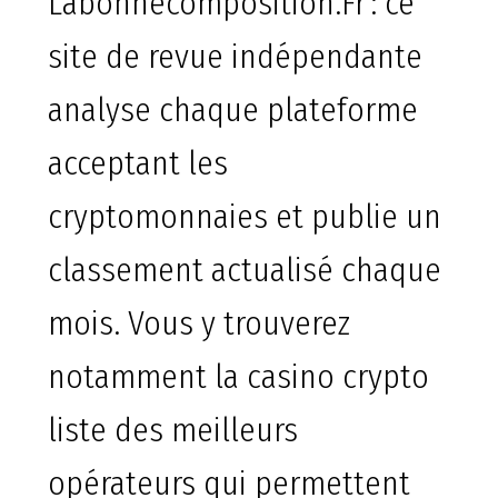
Labonnecomposition.Fr : ce
site de revue indépendante
analyse chaque plateforme
acceptant les
cryptomonnaies et publie un
classement actualisé chaque
mois. Vous y trouverez
notamment la casino crypto
liste des meilleurs
opérateurs qui permettent