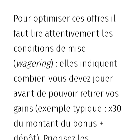
Pour optimiser ces offres il
faut lire attentivement les
conditions de mise
(
wagering
) : elles indiquent
combien vous devez jouer
avant de pouvoir retirer vos
gains (exemple typique : x30
du montant du bonus +
dépôt). Priorisez les