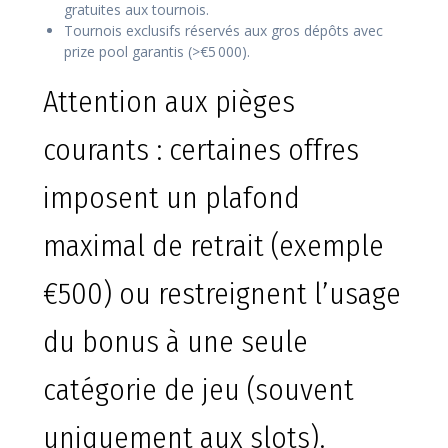
gratuites aux tournois.
Tournois exclusifs réservés aux gros dépôts avec
prize pool garantis (>€5 000).
Attention aux pièges
courants : certaines offres
imposent un plafond
maximal de retrait (exemple
€500) ou restreignent l’usage
du bonus à une seule
catégorie de jeu (souvent
uniquement aux slots).