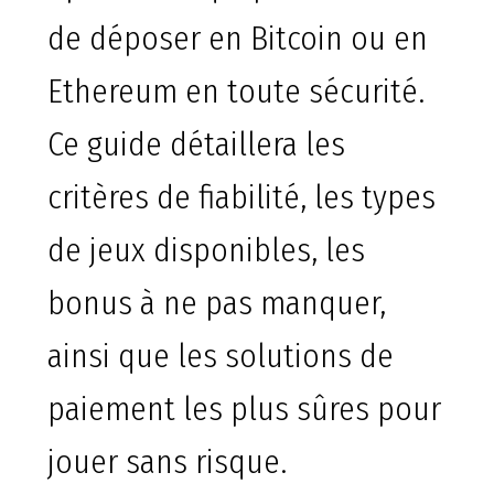
de déposer en Bitcoin ou en
Ethereum en toute sécurité.
Ce guide détaillera les
critères de fiabilité, les types
de jeux disponibles, les
bonus à ne pas manquer,
ainsi que les solutions de
paiement les plus sûres pour
jouer sans risque.