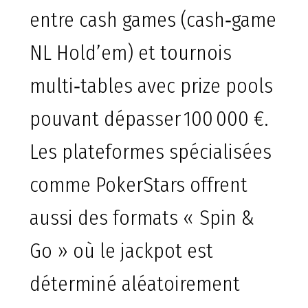
entre cash games (cash‑game
NL Hold’em) et tournois
multi‑tables avec prize pools
pouvant dépasser 100 000 €.
Les plateformes spécialisées
comme PokerStars offrent
aussi des formats « Spin &
Go » où le jackpot est
déterminé aléatoirement