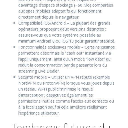
davantage d’espace stockage (~50 Mo) comparées
aux sites mobiles adaptatifs qui fonctionnent
directement depuis le navigateur.
Compatibilité iOS/Android – La plupart des grands
opérateurs proposent deux versions distinctes ;
assurez‑vous que votre système possède au
minimum Android 8 ou iOS 13 pour garantir stabilité.
Fonctionnalités exclusives mobile – Certains casinos
permettent désormais le “cash out” instantané via
l’appli uniquement, ainsi qu’un mode “low data” qui
réduit la consommation bande passante lors du
streaming Live Dealer.
Sécurité mobile – Utiliser un VPN réputé (exemple
NordVPN ou ProtonVPN) lorsque vous jouez depuis
un réseau Wi‑Fi public minimise le risque
d’interception ; désactivez également les
permissions inutiles comme l’accès aux contacts ou
à la localisation sauf si cela améliore réellement
l’expérience utilisateur.