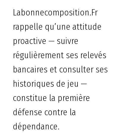
Labonnecomposition.Fr
rappelle qu’une attitude
proactive — suivre
régulièrement ses relevés
bancaires et consulter ses
historiques de jeu —
constitue la première
défense contre la
dépendance.