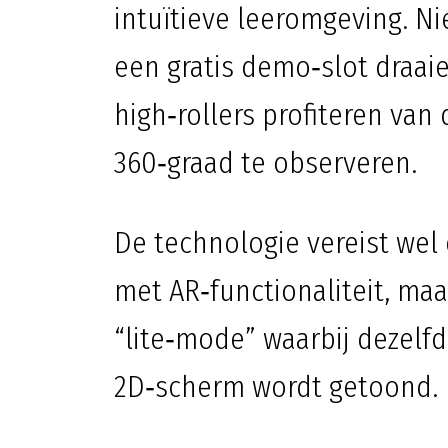
intuïtieve leeromgeving. 
een gratis demo‑slot draaien
high‑rollers profiteren van
360‑graad te observeren.
De technologie vereist we
met AR‑functionaliteit, ma
“lite‑mode” waarbij dezelfd
2D‑scherm wordt getoond.