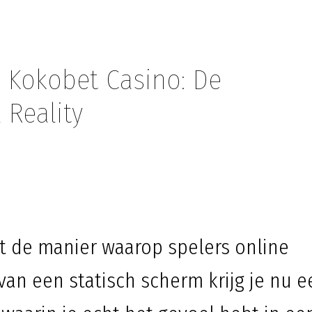
 Kokobet Casino: De
 Reality
asino: De Toekomst van Virtual Reality
ert de manier waarop spelers online
 van een statisch scherm krijg je nu 