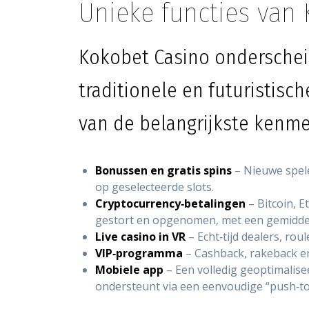
Unieke functies van
Kokobet Casino onderschei
traditionele en futuristisc
van de belangrijkste kenm
Bonussen en gratis spins
– Nieuwe spel
op geselecteerde slots.
Cryptocurrency‑betalingen
– Bitcoin, 
gestort en opgenomen, met een gemiddel
Live casino in VR
– Echt‑tijd dealers, rou
VIP‑programma
– Cashback, rakeback en
Mobiele app
– Een volledig geoptimalise
ondersteunt via een eenvoudige “push‑to‑