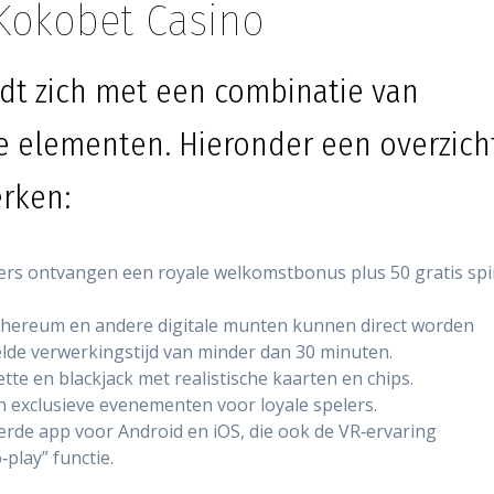
 Kokobet Casino
dt zich met een combinatie van
he elementen. Hieronder een overzich
erken:
ers ontvangen een royale welkomstbonus plus 50 gratis sp
Ethereum en andere digitale munten kunnen direct worden
de verwerkingstijd van minder dan 30 minuten.
lette en blackjack met realistische kaarten en chips.
 exclusieve evenementen voor loyale spelers.
erde app voor Android en iOS, die ook de VR‑ervaring
play” functie.