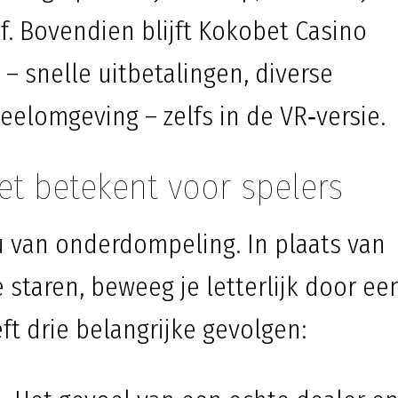
ef. Bovendien blijft Kokobet Casino
– snelle uitbetalingen, diverse
eelomgeving – zelfs in de VR‑versie.
het betekent voor spelers
 van onderdompeling. In plaats van
 staren, beweeg je letterlijk door ee
eft drie belangrijke gevolgen: