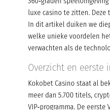
360‑graden speelomgeving w
luxe casino te zitten. Deze
In dit artikel duiken we die
welke unieke voordelen he
verwachten als de technolog
Overzicht en eerste 
Kokobet Casino staat al b
meer dan 5.700 titels, cryp
VIP‑programma. De eerste V