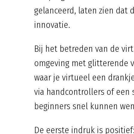
gelanceerd, laten zien dat 
innovatie.
Bij het betreden van de virt
omgeving met glitterende ve
waar je virtueel een drankj
via handcontrollers of een 
beginners snel kunnen we
De eerste indruk is positief