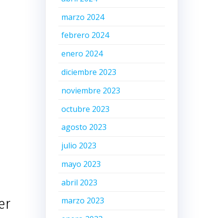
n
marzo 2024
febrero 2024
enero 2024
diciembre 2023
noviembre 2023
octubre 2023
agosto 2023
julio 2023
mayo 2023
abril 2023
er
marzo 2023