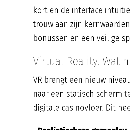
kort en de interface intuïti
trouw aan zijn kernwaarden 
bonussen en een veilige sp
Virtual Reality: Wat 
VR brengt een nieuw niveau
naar een statisch scherm te
digitale casinovloer. Dit he