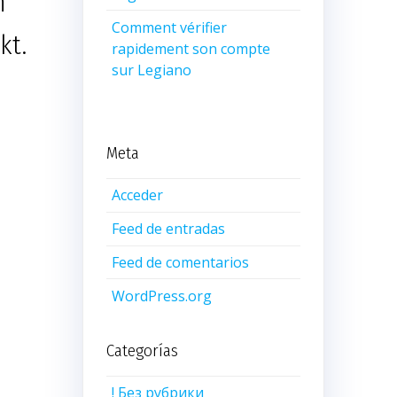
n
Comment vérifier
kt.
rapidement son compte
sur Legiano
Meta
Acceder
Feed de entradas
Feed de comentarios
WordPress.org
Categorías
! Без рубрики