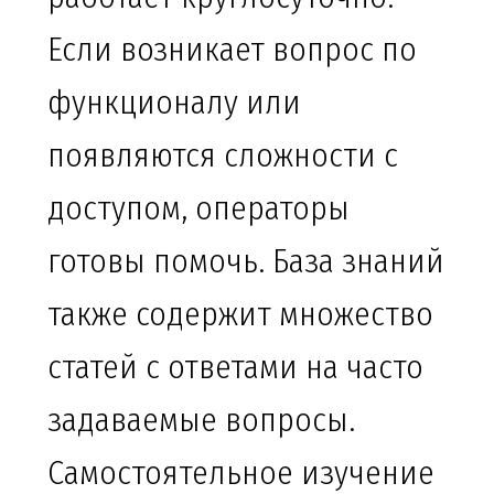
Если возникает вопрос по
функционалу или
появляются сложности с
доступом, операторы
готовы помочь. База знаний
также содержит множество
статей с ответами на часто
задаваемые вопросы.
Самостоятельное изучение