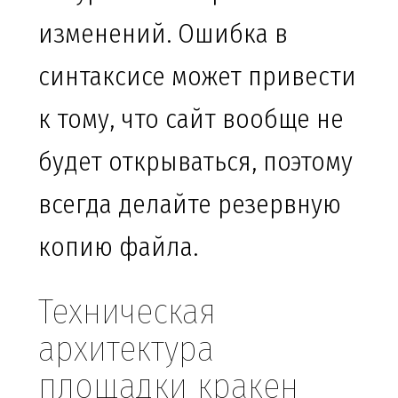
изменений. Ошибка в
синтаксисе может привести
к тому, что сайт вообще не
будет открываться, поэтому
всегда делайте резервную
копию файла.
Техническая
архитектура
площадки кракен