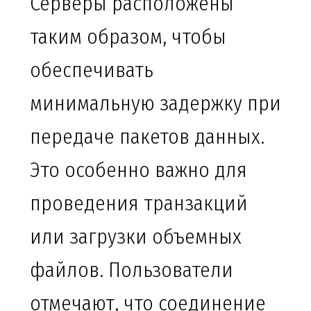
Серверы расположены
таким образом, чтобы
обеспечивать
минимальную задержку при
передаче пакетов данных.
Это особенно важно для
проведения транзакций
или загрузки объемных
файлов. Пользователи
отмечают, что соединение