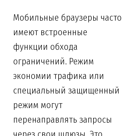
Мобильные браузеры часто
имеют встроенные
функции обхода
ограничений. Режим
экономии трафика или
специальный защищенный
режим могут
перенаправлять запросы
через свои шлюзы. Это