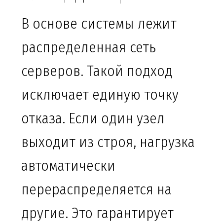
В основе системы лежит
распределенная сеть
серверов. Такой подход
исключает единую точку
отказа. Если один узел
выходит из строя, нагрузка
автоматически
перераспределяется на
другие. Это гарантирует