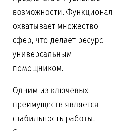
возможности. Функционал
охватывает множество
сфер, что делает ресурс
универсальным
помощником.
Одним из ключевых
преимуществ является
стабильность работы.