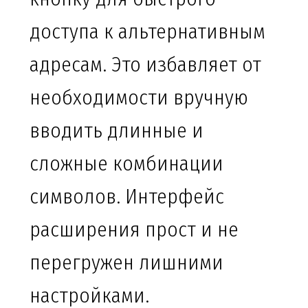
доступа к альтернативным
адресам. Это избавляет от
необходимости вручную
вводить длинные и
сложные комбинации
символов. Интерфейс
расширения прост и не
перегружен лишними
настройками.