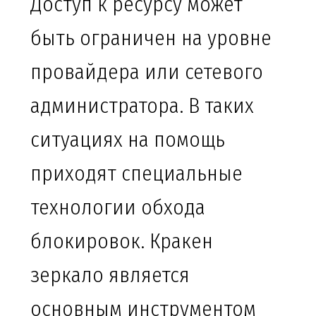
Доступ к ресурсу может
быть ограничен на уровне
провайдера или сетевого
администратора. В таких
ситуациях на помощь
приходят специальные
технологии обхода
блокировок. Кракен
зеркало является
основным инструментом