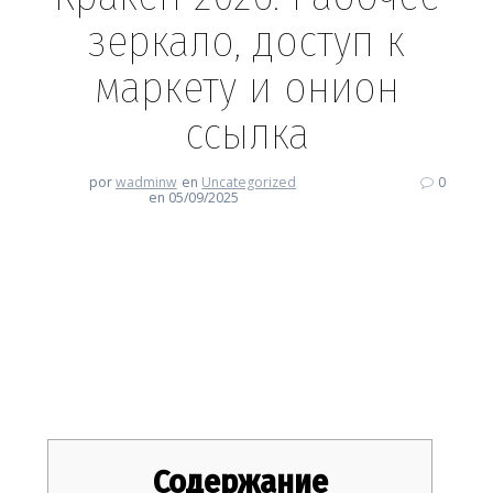
зеркало, доступ к
маркету и онион
ссылка
por
wadminw
en
Uncategorized
0
en 05/09/2025
Кракен 2026: Рабочее зеркало,
доступ к маркету и онион
ссылка
Содержание