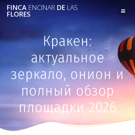
FINCA
ENCINAR
DE
LAS
FLORES
Кракен:
актуальное
зеркало, онион и
полный обзор
площадки 2026