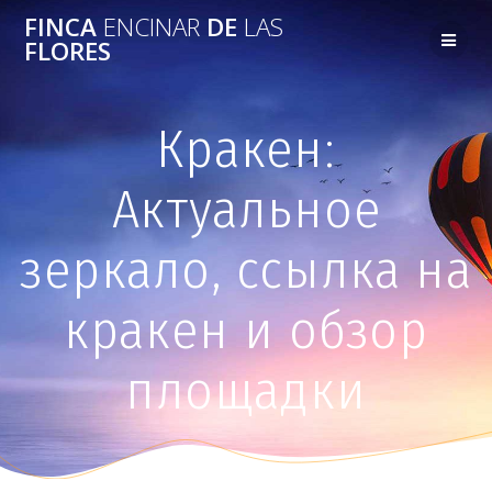
FINCA
ENCINAR
DE
LAS
FLORES
Кракен:
Актуальное
зеркало, ссылка на
кракен и обзор
площадки