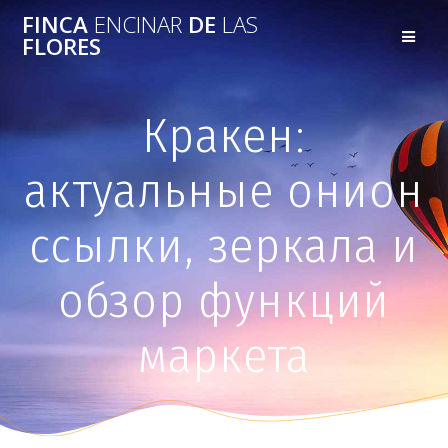
FINCA
ENCINAR
DE
LAS
FLORES
Кракен:
актуальные онион
ссылки, зеркала и
обзор функций
маркета