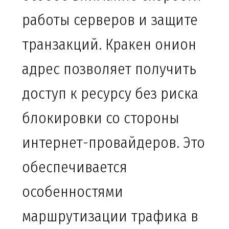
работы серверов и защите
транзакций. Кракен онион
адрес позволяет получить
доступ к ресурсу без риска
блокировки со стороны
интернет-провайдеров. Это
обеспечивается
особенностями
маршрутизации трафика в