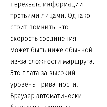
перехвата информации
третьими лицами. Однако
стоит помнить, что
скорость соединения
может быть ниже обычной
из-за сложности маршрута.
Это плата за высокий
уровень приватности.
Браузер автоматически