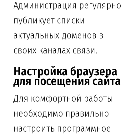
Администрация регулярно
публикует списки
актуальных доменов в
своих каналах связи.
Настройка браузера
для посещения сайта
Для комфортной работы
необходимо правильно
настроить программное