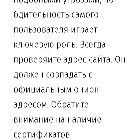
бдительность самого
пользователя играет
ключевую роль. Всегда
проверяйте адрес сайта. Он
должен совпадать с
официальным онион
адресом. Обратите
внимание на наличие
сертификатов