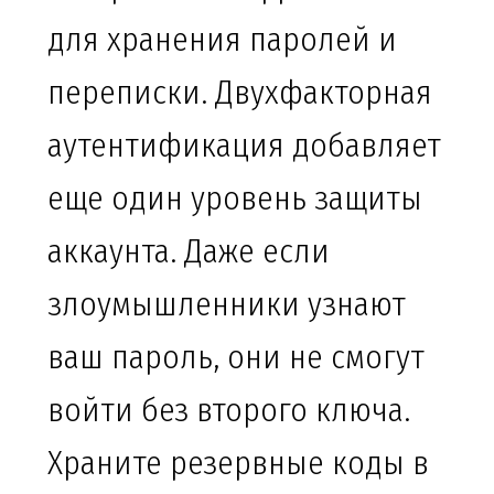
для хранения паролей и
переписки. Двухфакторная
аутентификация добавляет
еще один уровень защиты
аккаунта. Даже если
злоумышленники узнают
ваш пароль, они не смогут
войти без второго ключа.
Храните резервные коды в