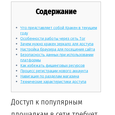
Содержание
Что представляет собой Кракен в текущем
году
Особенности работы через сеть Tor
Зачем нужно кракен зеркало для доступа
Настройка браузера для посещения сайта
Безопасность данных при использовании
платформы
Как избежать фишинговых ресурсов
Процесс регистрации нового аккаунта
Навигация по разделам магазина
Технические характеристики доступа
Доступ к популярным
площадкам в сети требует