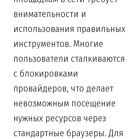
внимательности и
использования правильных
инструментов. Многие
пользователи сталкиваются
с блокировками
провайдеров, что делает
невозможным посещение
нужных ресурсов через
стандартные браузеры. Для