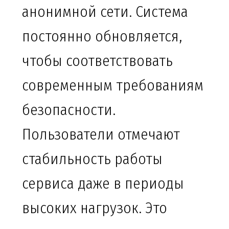
анонимной сети. Система
постоянно обновляется,
чтобы соответствовать
современным требованиям
безопасности.
Пользователи отмечают
стабильность работы
сервиса даже в периоды
высоких нагрузок. Это