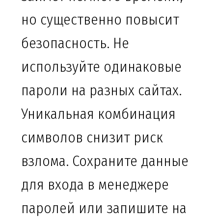
но существенно повысит
безопасность. Не
используйте одинаковые
пароли на разных сайтах.
Уникальная комбинация
символов снизит риск
взлома. Сохраните данные
для входа в менеджере
паролей или запишите на