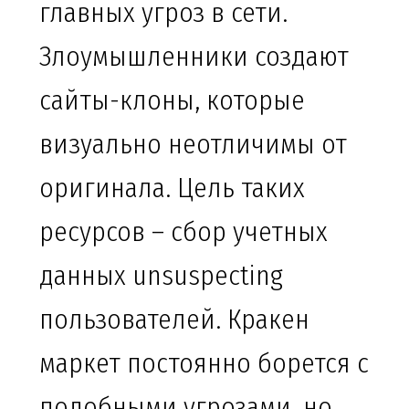
главных угроз в сети.
Злоумышленники создают
сайты-клоны, которые
визуально неотличимы от
оригинала. Цель таких
ресурсов – сбор учетных
данных unsuspecting
пользователей. Кракен
маркет постоянно борется с
подобными угрозами, но