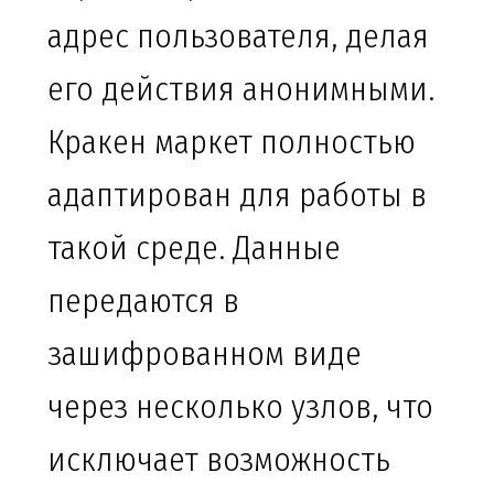
адрес пользователя, делая
его действия анонимными.
Кракен маркет полностью
адаптирован для работы в
такой среде. Данные
передаются в
зашифрованном виде
через несколько узлов, что
исключает возможность