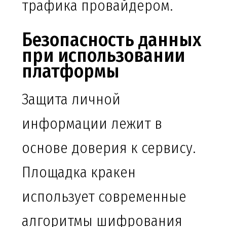
трафика провайдером.
Безопасность данных
при использовании
платформы
Защита личной
информации лежит в
основе доверия к сервису.
Площадка кракен
использует современные
алгоритмы шифрования