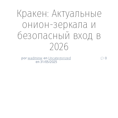
Кракен: Актуальные
онион-зеркала и
безопасный вход в
2026
por
wadminw
en
Uncategorized
0
en 31/05/2025
Кракен: Актуальные онион-
зеркала и безопасный вход в
2026