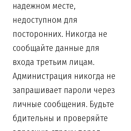
надежном месте,
недоступном для
посторонних. Никогда не
сообщайте данные для
входа третьим лицам.
Администрация никогда не
запрашивает пароли через
личные сообщения. Будьте
бдительны и проверяйте