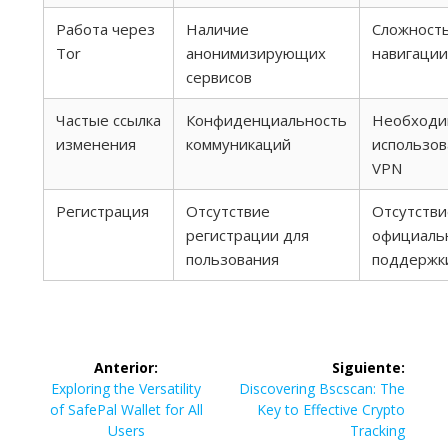
Работа через
Наличие
Сложность
Tor
анонимизирующих
навигации
сервисов
Частые ссылка
Конфиденциальность
Необходи
изменения
коммуникаций
использов
VPN
Регистрация
Отсутствие
Отсутстви
регистрации для
официаль
пользования
поддержк
Navegación
Anterior:
Siguiente:
de
Entrada
Siguiente
Exploring the Versatility
Discovering Bscscan: The
anterior:
entrada:
of SafePal Wallet for All
Key to Effective Crypto
entradas
Users
Tracking