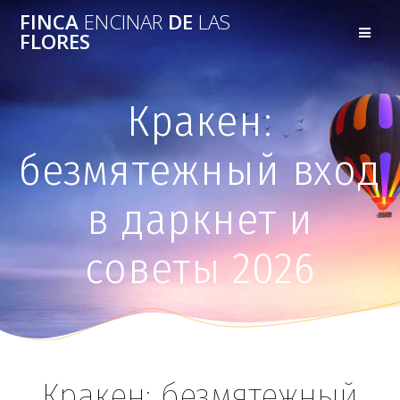
FINCA
ENCINAR
DE
LAS
FLORES
Кракен:
безмятежный вход
в даркнет и
советы 2026
Кракен: безмятежный